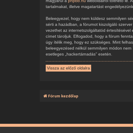
magyarul a
phpbb.hu
weboldalról tölthető le.
tartalmakat, illetve magatartást engedélyezün
Beleegyezel, hogy nem küldesz semmilyen sérte
sérti a hazádban, a fórumot kiszolgáló szerve
vezethet az internetszolgáltatód értesítésével
címet tároljuk. Elfogadod, hogy a fórum fennta
úgy ítélik meg, hogy ez szükséges. Mint felha
beleegyezésed nélkül semmilyen módon nem ker
esetleges „hackertámadás” esetén.
Vissza az előző oldalra
Fórum kezdőlap