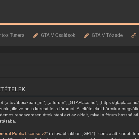
ntos Tuners
GTA V Csalások
GTA V Tőzsde
LTÉTELEK
 (a továbbiakban „mi”, „a fórum”, „GTAPlace.hu”, „https://gtaplace.hu/
náld, illetve ne is keresd fel a fórumot. A feltételeket bármikor megvált
demes rendszeresen áttekinteni ezt az oldalt, mivel a fórum használati 
artásába.
eral Public License v2
” (a továbbiakban „GPL”) licenc alatt kiadott fó