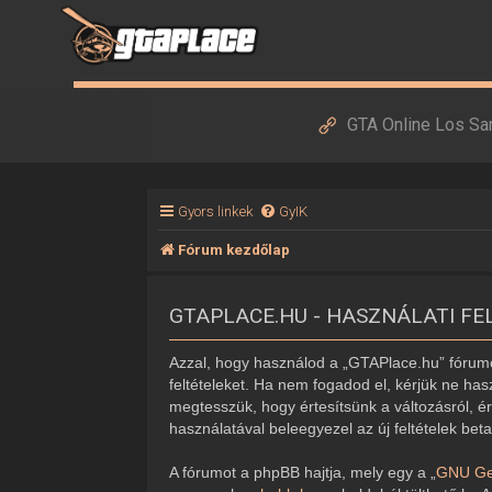
GTA Online Los Sa
Gyors linkek
GyIK
Fórum kezdőlap
GTAPLACE.HU - HASZNÁLATI FE
Azzal, hogy használod a „GTAPlace.hu” fórumot
feltételeket. Ha nem fogadod el, kérjük ne hasz
megtesszük, hogy értesítsünk a változásról, ér
használatával beleegyezel az új feltételek bet
A fórumot a phpBB hajtja, mely egy a „
GNU Gen