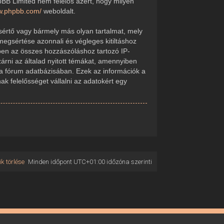
pBB Limited nem felelős azért, hogy milyen
ww.phpbb.com/
weboldalt.
sértő vagy bármely más olyan tartalmat, mely
megsértése azonnali és végleges kitiltáshoz
kében az összes hozzászóláshoz tartozó IP-
zárni az általad nyitott témákat, amennyiben
 a fórum adatbázisában. Ezek az információk a
 felelősséget vállalni az adatokért egy
k törlése
Minden időpont
UTC+01:00
időzóna szerinti