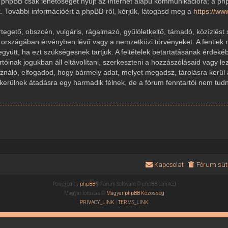
 A phpBB csak lehetőséget nyújt az internet alapú kommunikációra; a ph
k. További információért a phpBB-ről, kérjük, látogasd meg a
https://w
gető, obszcén, vulgáris, rágalmazó, gyűlöletkeltő, támadó, közízlést 
r országában érvényben lévő vagy a nemzetközi törvényeket. A fentiek 
 együtt, ha ezt szükségesnek tartjuk. A feltételek betartatásának érde
rtóinak jogukban áll eltávolítani, szerkeszteni a hozzászólásaid vagy le
sználó, elfogadod, hogy bármely adat, melyet megadsz, tárolásra kerül
ülnek átadásra egy harmadik félnek, de a fórum fenntartói nem tudnak
Kapcsolat
Fórum süti
Powered by
phpBB
® Forum Software © phpBB Limited
Magyar fordítás ©
Magyar phpBB Közösség
PRIVACY_LINK
|
TERMS_LINK