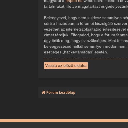
magyarul a
phpbb.hu
weboldalról tölthető le.
tartalmakat, illetve magatartást engedélyezün
Beleegyezel, hogy nem küldesz semmilyen sérte
sérti a hazádban, a fórumot kiszolgáló szerve
vezethet az internetszolgáltatód értesítésével
címet tároljuk. Elfogadod, hogy a fórum fennta
úgy ítélik meg, hogy ez szükséges. Mint felha
beleegyezésed nélkül semmilyen módon nem ker
esetleges „hackertámadás” esetén.
Vissza az előző oldalra
Fórum kezdőlap