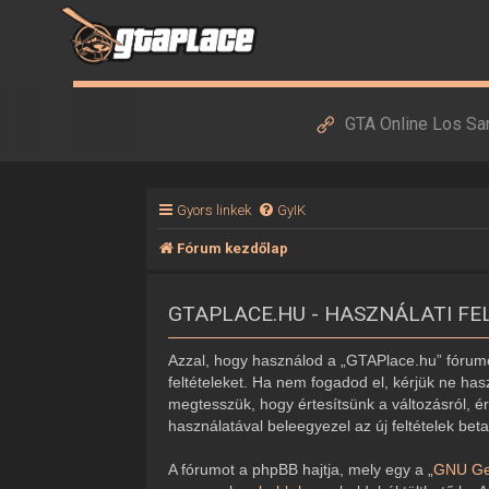
GTA Online Los Sa
Gyors linkek
GyIK
Fórum kezdőlap
GTAPLACE.HU - HASZNÁLATI FE
Azzal, hogy használod a „GTAPlace.hu” fórumot
feltételeket. Ha nem fogadod el, kérjük ne hasz
megtesszük, hogy értesítsünk a változásról, ér
használatával beleegyezel az új feltételek bet
A fórumot a phpBB hajtja, mely egy a „
GNU Gen