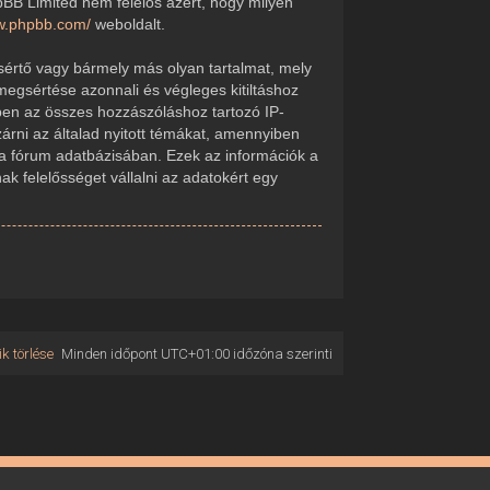
pBB Limited nem felelős azért, hogy milyen
ww.phpbb.com/
weboldalt.
sértő vagy bármely más olyan tartalmat, mely
megsértése azonnali és végleges kitiltáshoz
kében az összes hozzászóláshoz tartozó IP-
zárni az általad nyitott témákat, amennyiben
 a fórum adatbázisában. Ezek az információk a
 felelősséget vállalni az adatokért egy
k törlése
Minden időpont
UTC+01:00
időzóna szerinti