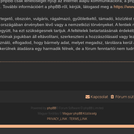
 A phpBB csak lehetőséget nyújt az internet alapú kommunikációra; a ph
k. További információért a phpBB-ről, kérjük, látogasd meg a
https://w
gető, obszcén, vulgáris, rágalmazó, gyűlöletkeltő, támadó, közízlést 
r országában érvényben lévő vagy a nemzetközi törvényeket. A fentiek 
 együtt, ha ezt szükségesnek tartjuk. A feltételek betartatásának érde
rtóinak jogukban áll eltávolítani, szerkeszteni a hozzászólásaid vagy le
sználó, elfogadod, hogy bármely adat, melyet megadsz, tárolásra kerül
ülnek átadásra egy harmadik félnek, de a fórum fenntartói nem tudnak
Kapcsolat
Fórum süti
Powered by
phpBB
® Forum Software © phpBB Limited
Magyar fordítás ©
Magyar phpBB Közösség
PRIVACY_LINK
|
TERMS_LINK