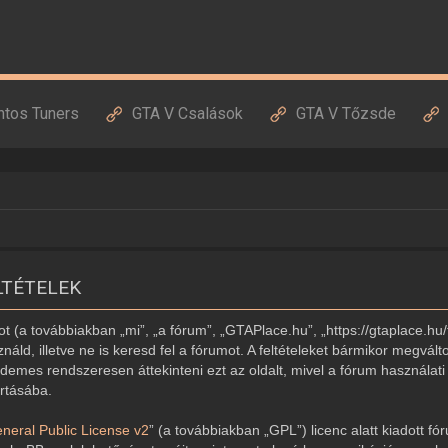
ntos Tuners
GTA V Csalások
GTA V Tőzsde
LTÉTELEK
 (a továbbiakban „mi”, „a fórum”, „GTAPlace.hu”, „https://gtaplace.hu/
náld, illetve ne is keresd fel a fórumot. A feltételeket bármikor megvált
demes rendszeresen áttekinteni ezt az oldalt, mivel a fórum használati 
artásába.
eral Public License v2
” (a továbbiakban „GPL”) licenc alatt kiadott fó