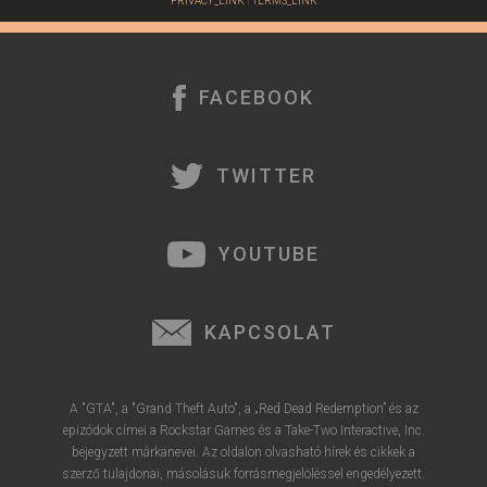
PRIVACY_LINK
|
TERMS_LINK
FACEBOOK
TWITTER
YOUTUBE
KAPCSOLAT
A "GTA", a "Grand Theft Auto", a „Red Dead Redemption” és az
epizódok címei a Rockstar Games és a Take-Two Interactive, Inc.
bejegyzett márkanevei. Az oldalon olvasható hírek és cikkek a
szerző tulajdonai, másolásuk forrásmegjelöléssel engedélyezett.