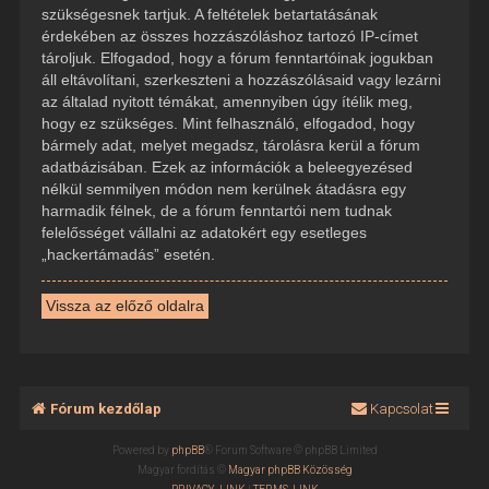
szükségesnek tartjuk. A feltételek betartatásának
érdekében az összes hozzászóláshoz tartozó IP-címet
tároljuk. Elfogadod, hogy a fórum fenntartóinak jogukban
áll eltávolítani, szerkeszteni a hozzászólásaid vagy lezárni
az általad nyitott témákat, amennyiben úgy ítélik meg,
hogy ez szükséges. Mint felhasználó, elfogadod, hogy
bármely adat, melyet megadsz, tárolásra kerül a fórum
adatbázisában. Ezek az információk a beleegyezésed
nélkül semmilyen módon nem kerülnek átadásra egy
harmadik félnek, de a fórum fenntartói nem tudnak
felelősséget vállalni az adatokért egy esetleges
„hackertámadás” esetén.
Vissza az előző oldalra
Fórum kezdőlap
Kapcsolat
Powered by
phpBB
® Forum Software © phpBB Limited
Magyar fordítás ©
Magyar phpBB Közösség