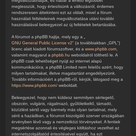
megváltoztathatjuk, és habár a lehető legtöbbet
megtesszük, hogy értesítsünk a változásról, érdemes
rendszeresen áttekinteni ezt az oldalt, mivel a fórum
használati feltételeinek megváltoztatása utáni további
használatával beleegyezel az új feltételek betartásába.
A fórumot a phpBB hajtja, mely egy a „
GNU General Public License v2
” (a továbbiakban „GPL”)
licenc alatt kiadott fórumszoftver, és a
www.phpbb.com
,
valamint magyarul a
phpbb.hu
weboldalról tölthető le. A
phpBB csak lehetőséget nyújt az internet alapú
kommunikációra; a phpBB Limited nem felelős azért, hogy
milyen tartalmakat, illetve magatartást engedélyezünk.
További információért a phpBB-ről, kérjük, látogasd meg a
https://www.phpbb.com/
weboldalt.
Beleegyezel, hogy nem küldesz semmilyen sértegető,
obszcén, vulgáris, rágalmazó, gyűlöletkeltő, támadó,
közízlést sértő vagy bármely más olyan tartalmat, mely
sérti a hazádban, a fórumot kiszolgáló szerver országában
érvényben lévő vagy a nemzetközi törvényeket. A fentiek
megsértése azonnali és végleges kitiltáshoz vezethet az
internetszolgáltatód értesítésével együtt, ha ezt