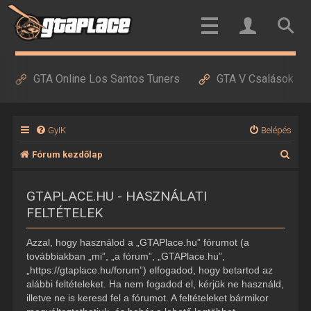
GTA Online Los Santos Tuners
GTA V Csalások
GyIK
Belépés
K
Fórum kezdőlap
e
GTAPLACE.HU - HASZNÁLATI
r
FELTÉTELEK
e
s
Azzal, hogy használod a „GTAPlace.hu” fórumot (a
é
továbbiakban „mi”, „a fórum”, „GTAPlace.hu”,
„https://gtaplace.hu/forum”) elfogadod, hogy betartod az
s
alábbi feltételeket. Ha nem fogadod el, kérjük ne használd,
illetve ne is keresd fel a fórumot. A feltételeket bármikor