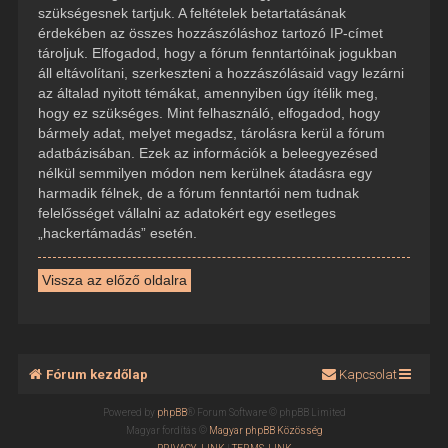
szükségesnek tartjuk. A feltételek betartatásának
érdekében az összes hozzászóláshoz tartozó IP-címet
tároljuk. Elfogadod, hogy a fórum fenntartóinak jogukban
áll eltávolítani, szerkeszteni a hozzászólásaid vagy lezárni
az általad nyitott témákat, amennyiben úgy ítélik meg,
hogy ez szükséges. Mint felhasználó, elfogadod, hogy
bármely adat, melyet megadsz, tárolásra kerül a fórum
adatbázisában. Ezek az információk a beleegyezésed
nélkül semmilyen módon nem kerülnek átadásra egy
harmadik félnek, de a fórum fenntartói nem tudnak
felelősséget vállalni az adatokért egy esetleges
„hackertámadás” esetén.
Vissza az előző oldalra
Fórum kezdőlap
Kapcsolat
Powered by
phpBB
® Forum Software © phpBB Limited
Magyar fordítás ©
Magyar phpBB Közösség