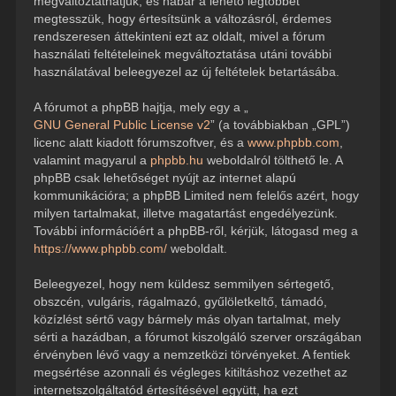
megváltoztathatjuk, és habár a lehető legtöbbet
megtesszük, hogy értesítsünk a változásról, érdemes
rendszeresen áttekinteni ezt az oldalt, mivel a fórum
használati feltételeinek megváltoztatása utáni további
használatával beleegyezel az új feltételek betartásába.
A fórumot a phpBB hajtja, mely egy a „
GNU General Public License v2
” (a továbbiakban „GPL”)
licenc alatt kiadott fórumszoftver, és a
www.phpbb.com
,
valamint magyarul a
phpbb.hu
weboldalról tölthető le. A
phpBB csak lehetőséget nyújt az internet alapú
kommunikációra; a phpBB Limited nem felelős azért, hogy
milyen tartalmakat, illetve magatartást engedélyezünk.
További információért a phpBB-ről, kérjük, látogasd meg a
https://www.phpbb.com/
weboldalt.
Beleegyezel, hogy nem küldesz semmilyen sértegető,
obszcén, vulgáris, rágalmazó, gyűlöletkeltő, támadó,
közízlést sértő vagy bármely más olyan tartalmat, mely
sérti a hazádban, a fórumot kiszolgáló szerver országában
érvényben lévő vagy a nemzetközi törvényeket. A fentiek
megsértése azonnali és végleges kitiltáshoz vezethet az
internetszolgáltatód értesítésével együtt, ha ezt