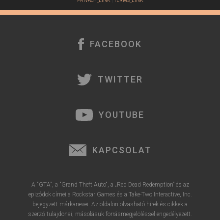
PRIVACY_LINK
|
TERMS_LINK
FACEBOOK
TWITTER
YOUTUBE
KAPCSOLAT
A "GTA", a "Grand Theft Auto", a „Red Dead Redemption” és az
epizódok címei a Rockstar Games és a Take-Two Interactive, Inc.
bejegyzett márkanevei. Az oldalon olvasható hírek és cikkek a
szerző tulajdonai, másolásuk forrásmegjelöléssel engedélyezett.