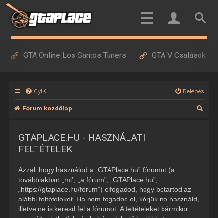
GTA Online Los Santos Tuners
GTA V Csalások
GyIK
Belépés
K
Fórum kezdőlap
e
GTAPLACE.HU - HASZNÁLATI
r
FELTÉTELEK
e
s
Azzal, hogy használod a „GTAPlace.hu” fórumot (a
é
továbbiakban „mi”, „a fórum”, „GTAPlace.hu”,
„https://gtaplace.hu/forum”) elfogadod, hogy betartod az
s
alábbi feltételeket. Ha nem fogadod el, kérjük ne használd,
illetve ne is keresd fel a fórumot. A feltételeket bármikor