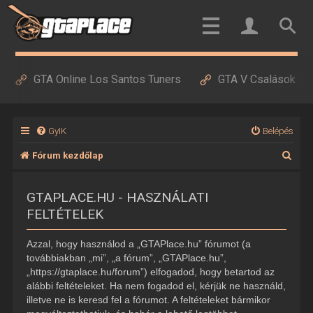
GTA Online Los Santos Tuners
GTA V Csalások
GyIK
Belépés
K
Fórum kezdőlap
e
GTAPLACE.HU - HASZNÁLATI
r
FELTÉTELEK
e
s
Azzal, hogy használod a „GTAPlace.hu” fórumot (a
é
továbbiakban „mi”, „a fórum”, „GTAPlace.hu”,
„https://gtaplace.hu/forum”) elfogadod, hogy betartod az
s
alábbi feltételeket. Ha nem fogadod el, kérjük ne használd,
illetve ne is keresd fel a fórumot. A feltételeket bármikor