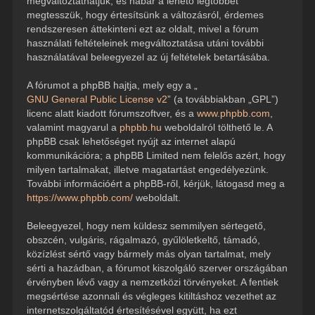
megváltoztathatjuk, és habár a lehető legtöbbet
megtesszük, hogy értesítsünk a változásról, érdemes
rendszeresen áttekinteni ezt az oldalt, mivel a fórum
használati feltételeinek megváltoztatása utáni további
használatával beleegyezel az új feltételek betartásába.
A fórumot a phpBB hajtja, mely egy a „
GNU General Public License v2
” (a továbbiakban „GPL”)
licenc alatt kiadott fórumszoftver, és a
www.phpbb.com
,
valamint magyarul a
phpbb.hu
weboldalról tölthető le. A
phpBB csak lehetőséget nyújt az internet alapú
kommunikációra; a phpBB Limited nem felelős azért, hogy
milyen tartalmakat, illetve magatartást engedélyezünk.
További információért a phpBB-ről, kérjük, látogasd meg a
https://www.phpbb.com/
weboldalt.
Beleegyezel, hogy nem küldesz semmilyen sértegető,
obszcén, vulgáris, rágalmazó, gyűlöletkeltő, támadó,
közízlést sértő vagy bármely más olyan tartalmat, mely
sérti a hazádban, a fórumot kiszolgáló szerver országában
érvényben lévő vagy a nemzetközi törvényeket. A fentiek
megsértése azonnali és végleges kitiltáshoz vezethet az
internetszolgáltatód értesítésével együtt, ha ezt