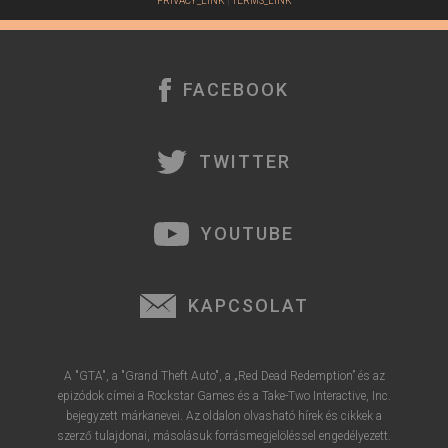
PRIVACY_LINK
|
TERMS_LINK
FACEBOOK
TWITTER
YOUTUBE
KAPCSOLAT
A "GTA", a "Grand Theft Auto", a „Red Dead Redemption” és az
epizódok címei a Rockstar Games és a Take-Two Interactive, Inc.
bejegyzett márkanevei. Az oldalon olvasható hírek és cikkek a
szerző tulajdonai, másolásuk forrásmegjelöléssel engedélyezett.