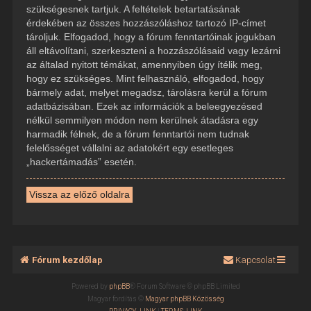
szükségesnek tartjuk. A feltételek betartatásának
érdekében az összes hozzászóláshoz tartozó IP-címet
tároljuk. Elfogadod, hogy a fórum fenntartóinak jogukban
áll eltávolítani, szerkeszteni a hozzászólásaid vagy lezárni
az általad nyitott témákat, amennyiben úgy ítélik meg,
hogy ez szükséges. Mint felhasználó, elfogadod, hogy
bármely adat, melyet megadsz, tárolásra kerül a fórum
adatbázisában. Ezek az információk a beleegyezésed
nélkül semmilyen módon nem kerülnek átadásra egy
harmadik félnek, de a fórum fenntartói nem tudnak
felelősséget vállalni az adatokért egy esetleges
„hackertámadás” esetén.
Vissza az előző oldalra
Fórum kezdőlap
Kapcsolat
Powered by
phpBB
® Forum Software © phpBB Limited
Magyar fordítás ©
Magyar phpBB Közösség