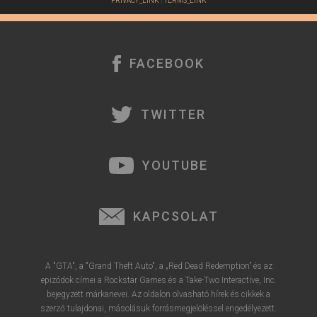
PRIVACY_LINK
|
TERMS_LINK
FACEBOOK
TWITTER
YOUTUBE
KAPCSOLAT
A "GTA", a "Grand Theft Auto", a „Red Dead Redemption” és az
epizódok címei a Rockstar Games és a Take-Two Interactive, Inc.
bejegyzett márkanevei. Az oldalon olvasható hírek és cikkek a
szerző tulajdonai, másolásuk forrásmegjelöléssel engedélyezett.