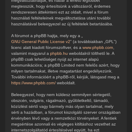
megváltoztathatjuk, és habár a lehető legtöbbet
megtesszük, hogy értesítsünk a változásról, érdemes
rendszeresen áttekinteni ezt az oldalt, mivel a fórum
használati feltételeinek megváltoztatása utáni további
használatával beleegyezel az új feltételek betartásába.
A fórumot a phpBB hajtja, mely egy a „
GNU General Public License v2
” (a továbbiakban „GPL”)
licenc alatt kiadott fórumszoftver, és a
www.phpbb.com
,
valamint magyarul a
phpbb.hu
weboldalról tölthető le. A
phpBB csak lehetőséget nyújt az internet alapú
kommunikációra; a phpBB Limited nem felelős azért, hogy
milyen tartalmakat, illetve magatartást engedélyezünk.
További információért a phpBB-ről, kérjük, látogasd meg a
https://www.phpbb.com/
weboldalt.
Beleegyezel, hogy nem küldesz semmilyen sértegető,
obszcén, vulgáris, rágalmazó, gyűlöletkeltő, támadó,
közízlést sértő vagy bármely más olyan tartalmat, mely
sérti a hazádban, a fórumot kiszolgáló szerver országában
érvényben lévő vagy a nemzetközi törvényeket. A fentiek
megsértése azonnali és végleges kitiltáshoz vezethet az
internetszolgáltatód értesítésével együtt, ha ezt