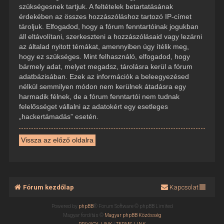
szükségesnek tartjuk. A feltételek betartatásának
érdekében az összes hozzászóláshoz tartozó IP-címet
tároljuk. Elfogadod, hogy a fórum fenntartóinak jogukban
áll eltávolítani, szerkeszteni a hozzászólásaid vagy lezárni
az általad nyitott témákat, amennyiben úgy ítélik meg,
hogy ez szükséges. Mint felhasználó, elfogadod, hogy
bármely adat, melyet megadsz, tárolásra kerül a fórum
adatbázisában. Ezek az információk a beleegyezésed
nélkül semmilyen módon nem kerülnek átadásra egy
harmadik félnek, de a fórum fenntartói nem tudnak
felelősséget vállalni az adatokért egy esetleges
„hackertámadás” esetén.
Vissza az előző oldalra
Fórum kezdőlap
Kapcsolat
Powered by
phpBB
® Forum Software © phpBB Limited
Magyar fordítás ©
Magyar phpBB Közösség