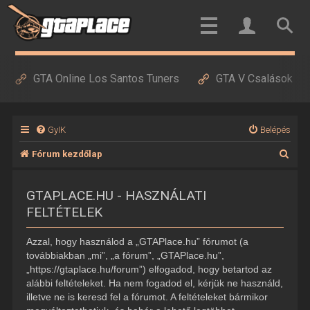
GTA Online Los Santos Tuners
GTA V Csalások
GyIK
Belépés
K
Fórum kezdőlap
e
GTAPLACE.HU - HASZNÁLATI
r
FELTÉTELEK
e
s
Azzal, hogy használod a „GTAPlace.hu” fórumot (a
é
továbbiakban „mi”, „a fórum”, „GTAPlace.hu”,
„https://gtaplace.hu/forum”) elfogadod, hogy betartod az
s
alábbi feltételeket. Ha nem fogadod el, kérjük ne használd,
illetve ne is keresd fel a fórumot. A feltételeket bármikor