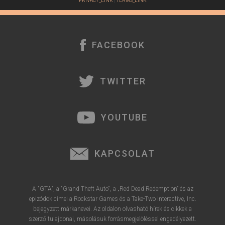
PRIVACY_LINK
|
TERMS_LINK
FACEBOOK
TWITTER
YOUTUBE
KAPCSOLAT
A "GTA", a "Grand Theft Auto", a „Red Dead Redemption” és az
epizódok címei a Rockstar Games és a Take-Two Interactive, Inc.
bejegyzett márkanevei. Az oldalon olvasható hírek és cikkek a
szerző tulajdonai, másolásuk forrásmegjelöléssel engedélyezett.