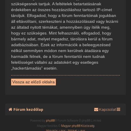
szükségesnek tartjuk. A feltételek betartatásának
érdekében az összes hozzászóláshoz tartozó IP-címet
tároljuk. Elfogadod, hogy a fórum fenntartóinak jogukban
áll eltávolítani, szerkeszteni a hozzászólásaid vagy lezárni
az általad nyitott témákat, amennyiben úgy ítélik meg,
hogy ez szükséges. Mint felhasználó, elfogadod, hogy
bármely adat, melyet megadsz, tárolásra kerül a fórum
adatbázisában. Ezek az információk a beleegyezésed
nélkül semmilyen módon nem kerülnek átadásra egy
harmadik félnek, de a fórum fenntartói nem tudnak
felelősséget vállalni az adatokért egy esetleges
„hackertámadás” esetén.
Vissza az előző oldalra
Fórum kezdőlap
Kapcsolat
Powered by
phpBB
® Forum Software © phpBB Limited
Magyar fordítás ©
Magyar phpBB Közösség