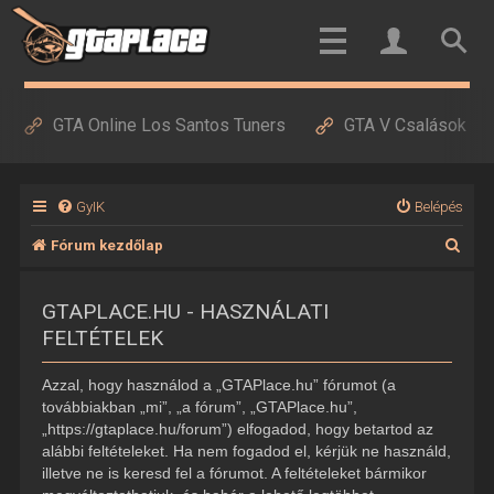
GTA Online Los Santos Tuners
GTA V Csalások
GyIK
Belépés
K
Fórum kezdőlap
e
GTAPLACE.HU - HASZNÁLATI
r
FELTÉTELEK
e
s
Azzal, hogy használod a „GTAPlace.hu” fórumot (a
é
továbbiakban „mi”, „a fórum”, „GTAPlace.hu”,
„https://gtaplace.hu/forum”) elfogadod, hogy betartod az
s
alábbi feltételeket. Ha nem fogadod el, kérjük ne használd,
illetve ne is keresd fel a fórumot. A feltételeket bármikor