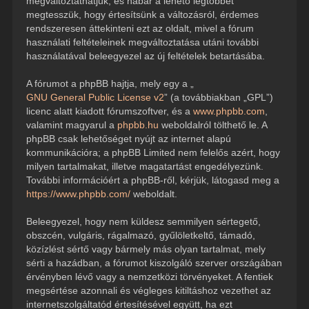
megváltoztathatjuk, és habár a lehető legtöbbet
megtesszük, hogy értesítsünk a változásról, érdemes
rendszeresen áttekinteni ezt az oldalt, mivel a fórum
használati feltételeinek megváltoztatása utáni további
használatával beleegyezel az új feltételek betartásába.
A fórumot a phpBB hajtja, mely egy a „
GNU General Public License v2
” (a továbbiakban „GPL”)
licenc alatt kiadott fórumszoftver, és a
www.phpbb.com
,
valamint magyarul a
phpbb.hu
weboldalról tölthető le. A
phpBB csak lehetőséget nyújt az internet alapú
kommunikációra; a phpBB Limited nem felelős azért, hogy
milyen tartalmakat, illetve magatartást engedélyezünk.
További információért a phpBB-ről, kérjük, látogasd meg a
https://www.phpbb.com/
weboldalt.
Beleegyezel, hogy nem küldesz semmilyen sértegető,
obszcén, vulgáris, rágalmazó, gyűlöletkeltő, támadó,
közízlést sértő vagy bármely más olyan tartalmat, mely
sérti a hazádban, a fórumot kiszolgáló szerver országában
érvényben lévő vagy a nemzetközi törvényeket. A fentiek
megsértése azonnali és végleges kitiltáshoz vezethet az
internetszolgáltatód értesítésével együtt, ha ezt