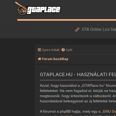
GTA Online Los Sa
Gyors linkek
GyIK
Fórum kezdőlap
GTAPLACE.HU - HASZNÁLATI FE
Azzal, hogy használod a „GTAPlace.hu” fórumot
feltételeket. Ha nem fogadod el, kérjük ne hasz
megtesszük, hogy értesítsünk a változásról, ér
használatával beleegyezel az új feltételek bet
A fórumot a phpBB hajtja, mely egy a „
GNU Gen