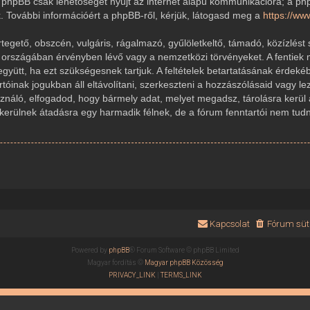
 A phpBB csak lehetőséget nyújt az internet alapú kommunikációra; a ph
k. További információért a phpBB-ről, kérjük, látogasd meg a
https://w
gető, obszcén, vulgáris, rágalmazó, gyűlöletkeltő, támadó, közízlést 
r országában érvényben lévő vagy a nemzetközi törvényeket. A fentiek 
 együtt, ha ezt szükségesnek tartjuk. A feltételek betartatásának érde
rtóinak jogukban áll eltávolítani, szerkeszteni a hozzászólásaid vagy le
sználó, elfogadod, hogy bármely adat, melyet megadsz, tárolásra kerül
ülnek átadásra egy harmadik félnek, de a fórum fenntartói nem tudnak
Kapcsolat
Fórum süti
Powered by
phpBB
® Forum Software © phpBB Limited
Magyar fordítás ©
Magyar phpBB Közösség
PRIVACY_LINK
|
TERMS_LINK