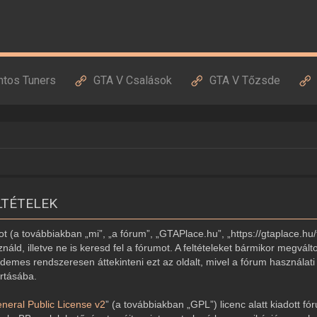
ntos Tuners
GTA V Csalások
GTA V Tőzsde
LTÉTELEK
 (a továbbiakban „mi”, „a fórum”, „GTAPlace.hu”, „https://gtaplace.hu/
náld, illetve ne is keresd fel a fórumot. A feltételeket bármikor megvált
demes rendszeresen áttekinteni ezt az oldalt, mivel a fórum használati 
artásába.
eral Public License v2
” (a továbbiakban „GPL”) licenc alatt kiadott fó