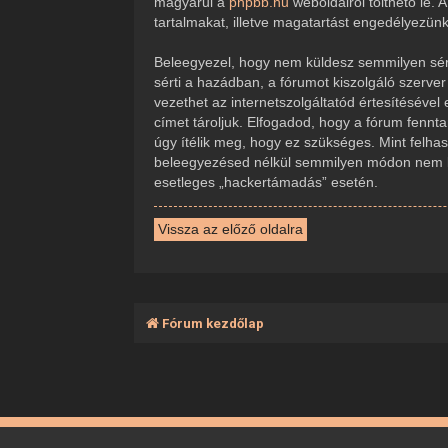
magyarul a
phpbb.hu
weboldalról tölthető le.
tartalmakat, illetve magatartást engedélyezün
Beleegyezel, hogy nem küldesz semmilyen sérte
sérti a hazádban, a fórumot kiszolgáló szerve
vezethet az internetszolgáltatód értesítésével
címet tároljuk. Elfogadod, hogy a fórum fennta
úgy ítélik meg, hogy ez szükséges. Mint felha
beleegyezésed nélkül semmilyen módon nem ker
esetleges „hackertámadás” esetén.
Vissza az előző oldalra
Fórum kezdőlap