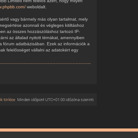
pBB Limited nem felelős azért, hogy milyen
ww.phpbb.com/
weboldalt.
sértő vagy bármely más olyan tartalmat, mely
megsértése azonnali és végleges kitiltáshoz
kében az összes hozzászóláshoz tartozó IP-
zárni az általad nyitott témákat, amennyiben
 a fórum adatbázisában. Ezek az információk a
 felelősséget vállalni az adatokért egy
k törlése
Minden időpont
UTC+01:00
időzóna szerinti