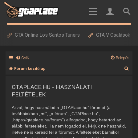
GTA Online Los Santos Tuners
GTA V Csalások
GyIK
Belépés
K
Fórum kezdőlap
e
GTAPLACE.HU - HASZNÁLATI
r
FELTÉTELEK
e
s
Azzal, hogy használod a „GTAPlace.hu” fórumot (a
é
továbbiakban „mi”, „a fórum”, „GTAPlace.hu”,
„https://gtaplace.hu/forum”) elfogadod, hogy betartod az
s
alábbi feltételeket. Ha nem fogadod el, kérjük ne használd,
illetve ne is keresd fel a fórumot. A feltételeket bármikor