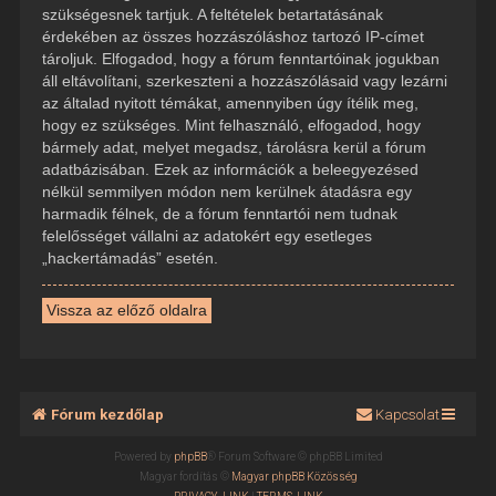
szükségesnek tartjuk. A feltételek betartatásának
érdekében az összes hozzászóláshoz tartozó IP-címet
tároljuk. Elfogadod, hogy a fórum fenntartóinak jogukban
áll eltávolítani, szerkeszteni a hozzászólásaid vagy lezárni
az általad nyitott témákat, amennyiben úgy ítélik meg,
hogy ez szükséges. Mint felhasználó, elfogadod, hogy
bármely adat, melyet megadsz, tárolásra kerül a fórum
adatbázisában. Ezek az információk a beleegyezésed
nélkül semmilyen módon nem kerülnek átadásra egy
harmadik félnek, de a fórum fenntartói nem tudnak
felelősséget vállalni az adatokért egy esetleges
„hackertámadás” esetén.
Vissza az előző oldalra
Fórum kezdőlap
Kapcsolat
Powered by
phpBB
® Forum Software © phpBB Limited
Magyar fordítás ©
Magyar phpBB Közösség