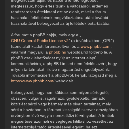
megváltoztathatjuk, és habár a lehető legtöbbet
megtesszük, hogy értesítsünk a változásról, érdemes
rendszeresen áttekinteni ezt az oldalt, mivel a fórum
használati feltételeinek megváltoztatása utáni további
használatával beleegyezel az új feltételek betartásába.
A fórumot a phpBB hajtja, mely egy a „
GNU General Public License v2
” (a továbbiakban „GPL”)
licenc alatt kiadott fórumszoftver, és a
www.phpbb.com
,
valamint magyarul a
phpbb.hu
weboldalról tölthető le. A
phpBB csak lehetőséget nyújt az internet alapú
kommunikációra; a phpBB Limited nem felelős azért, hogy
milyen tartalmakat, illetve magatartást engedélyezünk.
További információért a phpBB-ről, kérjük, látogasd meg a
https://www.phpbb.com/
weboldalt.
Beleegyezel, hogy nem küldesz semmilyen sértegető,
obszcén, vulgáris, rágalmazó, gyűlöletkeltő, támadó,
közízlést sértő vagy bármely más olyan tartalmat, mely
sérti a hazádban, a fórumot kiszolgáló szerver országában
érvényben lévő vagy a nemzetközi törvényeket. A fentiek
megsértése azonnali és végleges kitiltáshoz vezethet az
internetszolgáltatód értesítésével együtt, ha ezt