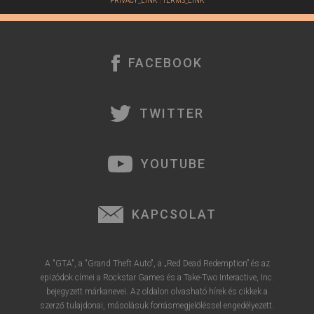
PRIVACY_LINK
|
TERMS_LINK
FACEBOOK
TWITTER
YOUTUBE
KAPCSOLAT
A "GTA", a "Grand Theft Auto", a „Red Dead Redemption” és az
epizódok címei a Rockstar Games és a Take-Two Interactive, Inc.
bejegyzett márkanevei. Az oldalon olvasható hírek és cikkek a
szerző tulajdonai, másolásuk forrásmegjelöléssel engedélyezett.