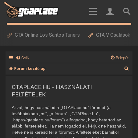
GTA Online Los Santos Tuners
GTA V Csalások
GyIK
Belépés
K
Fórum kezdőlap
e
GTAPLACE.HU - HASZNÁLATI
r
FELTÉTELEK
e
s
Azzal, hogy használod a „GTAPlace.hu” fórumot (a
é
továbbiakban „mi”, „a fórum”, „GTAPlace.hu”,
„https://gtaplace.hu/forum”) elfogadod, hogy betartod az
s
alábbi feltételeket. Ha nem fogadod el, kérjük ne használd,
illetve ne is keresd fel a fórumot. A feltételeket bármikor