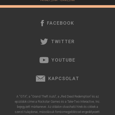
PRIVACY_LINK
|
TERMS_LINK
FACEBOOK
TWITTER
YOUTUBE
KAPCSOLAT
A "GTA", a "Grand Theft Auto", a „Red Dead Redemption” és az
epizódok címei a Rockstar Games és a Take-Two Interactive, Inc.
bejegyzett márkanevei. Az oldalon olvasható hírek és cikkek a
szerző tulajdonai, másolásuk forrásmegjelöléssel engedélyezett.