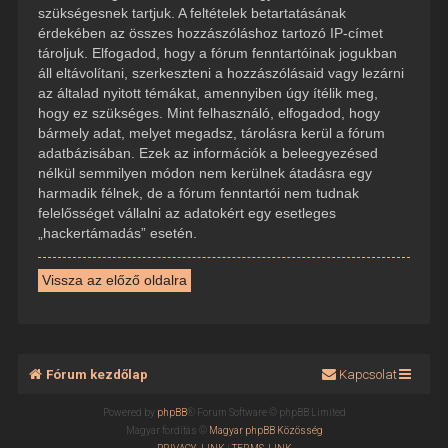
szükségesnek tartjuk. A feltételek betartatásának
érdekében az összes hozzászóláshoz tartozó IP-címet
tároljuk. Elfogadod, hogy a fórum fenntartóinak jogukban
áll eltávolítani, szerkeszteni a hozzászólásaid vagy lezárni
az általad nyitott témákat, amennyiben úgy ítélik meg,
hogy ez szükséges. Mint felhasználó, elfogadod, hogy
bármely adat, melyet megadsz, tárolásra kerül a fórum
adatbázisában. Ezek az információk a beleegyezésed
nélkül semmilyen módon nem kerülnek átadásra egy
harmadik félnek, de a fórum fenntartói nem tudnak
felelősséget vállalni az adatokért egy esetleges
„hackertámadás” esetén.
Vissza az előző oldalra
Fórum kezdőlap
Kapcsolat
Powered by
phpBB
® Forum Software © phpBB Limited
Magyar fordítás ©
Magyar phpBB Közösség