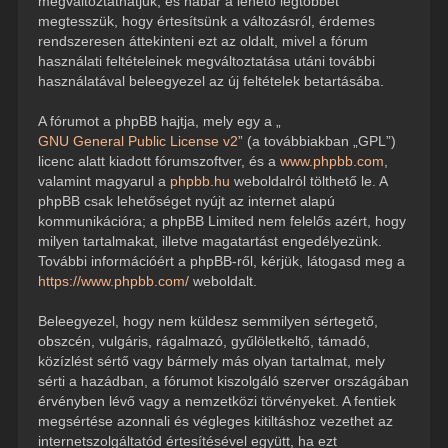
megváltoztathatjuk, és habár a lehető legtöbbet
megtesszük, hogy értesítsünk a változásról, érdemes
rendszeresen áttekinteni ezt az oldalt, mivel a fórum
használati feltételeinek megváltoztatása utáni további
használatával beleegyezel az új feltételek betartásába.
A fórumot a phpBB hajtja, mely egy a „
GNU General Public License v2
” (a továbbiakban „GPL”)
licenc alatt kiadott fórumszoftver, és a
www.phpbb.com
,
valamint magyarul a
phpbb.hu
weboldalról tölthető le. A
phpBB csak lehetőséget nyújt az internet alapú
kommunikációra; a phpBB Limited nem felelős azért, hogy
milyen tartalmakat, illetve magatartást engedélyezünk.
További információért a phpBB-ről, kérjük, látogasd meg a
https://www.phpbb.com/
weboldalt.
Beleegyezel, hogy nem küldesz semmilyen sértegető,
obszcén, vulgáris, rágalmazó, gyűlöletkeltő, támadó,
közízlést sértő vagy bármely más olyan tartalmat, mely
sérti a hazádban, a fórumot kiszolgáló szerver országában
érvényben lévő vagy a nemzetközi törvényeket. A fentiek
megsértése azonnali és végleges kitiltáshoz vezethet az
internetszolgáltatód értesítésével együtt, ha ezt