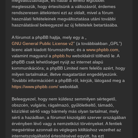
megváltoztathatjuk, és habár a lehető legtöbbet
megtesszük, hogy értesítsünk a változásról, érdemes
rendszeresen áttekinteni ezt az oldalt, mivel a fórum
használati feltételeinek megváltoztatása utáni további
használatával beleegyezel az új feltételek betartásába.
A fórumot a phpBB hajtja, mely egy a „
GNU General Public License v2
” (a továbbiakban „GPL”)
licenc alatt kiadott fórumszoftver, és a
www.phpbb.com
,
valamint magyarul a
phpbb.hu
weboldalról tölthető le. A
phpBB csak lehetőséget nyújt az internet alapú
kommunikációra; a phpBB Limited nem felelős azért, hogy
milyen tartalmakat, illetve magatartást engedélyezünk.
További információért a phpBB-ről, kérjük, látogasd meg a
https://www.phpbb.com/
weboldalt.
Beleegyezel, hogy nem küldesz semmilyen sértegető,
obszcén, vulgáris, rágalmazó, gyűlöletkeltő, támadó,
közízlést sértő vagy bármely más olyan tartalmat, mely
sérti a hazádban, a fórumot kiszolgáló szerver országában
érvényben lévő vagy a nemzetközi törvényeket. A fentiek
megsértése azonnali és végleges kitiltáshoz vezethet az
internetszolgáltatód értesítésével együtt, ha ezt