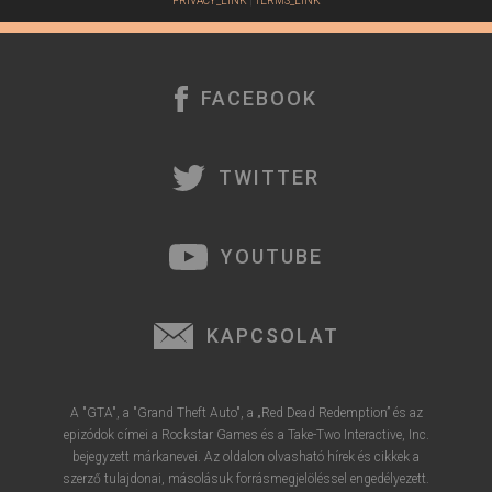
PRIVACY_LINK
|
TERMS_LINK
FACEBOOK
TWITTER
YOUTUBE
KAPCSOLAT
A "GTA", a "Grand Theft Auto", a „Red Dead Redemption” és az
epizódok címei a Rockstar Games és a Take-Two Interactive, Inc.
bejegyzett márkanevei. Az oldalon olvasható hírek és cikkek a
szerző tulajdonai, másolásuk forrásmegjelöléssel engedélyezett.