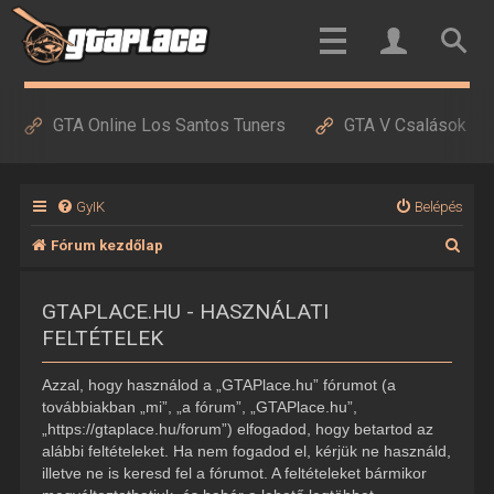
GTA Online Los Santos Tuners
GTA V Csalások
GyIK
Belépés
K
Fórum kezdőlap
e
GTAPLACE.HU - HASZNÁLATI
r
FELTÉTELEK
e
s
Azzal, hogy használod a „GTAPlace.hu” fórumot (a
é
továbbiakban „mi”, „a fórum”, „GTAPlace.hu”,
„https://gtaplace.hu/forum”) elfogadod, hogy betartod az
s
alábbi feltételeket. Ha nem fogadod el, kérjük ne használd,
illetve ne is keresd fel a fórumot. A feltételeket bármikor