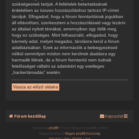
szükségesnek tartjuk. A feltételek betartatásának
érdekében az összes hozzászóláshoz tartozó IP-címet
tároljuk. Elfogadod, hogy a fórum fenntartóinak jogukban
áll eltávolítani, szerkeszteni a hozzászólásaid vagy lezárni
az általad nyitott témákat, amennyiben úgy ítélik meg,
hogy ez szükséges. Mint felhasználó, elfogadod, hogy
bármely adat, melyet megadsz, tárolásra kerül a fórum
adatbázisában. Ezek az információk a beleegyezésed
nélkül semmilyen módon nem kerülnek átadásra egy
harmadik félnek, de a fórum fenntartói nem tudnak
felelősséget vállalni az adatokért egy esetleges
„hackertámadás” esetén.
Vissza az előző oldalra
Fórum kezdőlap
Kapcsolat
Powered by
phpBB
® Forum Software © phpBB Limited
Magyar fordítás ©
Magyar phpBB Közösség