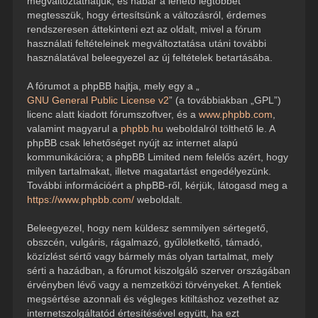
megváltoztathatjuk, és habár a lehető legtöbbet
megtesszük, hogy értesítsünk a változásról, érdemes
rendszeresen áttekinteni ezt az oldalt, mivel a fórum
használati feltételeinek megváltoztatása utáni további
használatával beleegyezel az új feltételek betartásába.
A fórumot a phpBB hajtja, mely egy a „
GNU General Public License v2
” (a továbbiakban „GPL”)
licenc alatt kiadott fórumszoftver, és a
www.phpbb.com
,
valamint magyarul a
phpbb.hu
weboldalról tölthető le. A
phpBB csak lehetőséget nyújt az internet alapú
kommunikációra; a phpBB Limited nem felelős azért, hogy
milyen tartalmakat, illetve magatartást engedélyezünk.
További információért a phpBB-ről, kérjük, látogasd meg a
https://www.phpbb.com/
weboldalt.
Beleegyezel, hogy nem küldesz semmilyen sértegető,
obszcén, vulgáris, rágalmazó, gyűlöletkeltő, támadó,
közízlést sértő vagy bármely más olyan tartalmat, mely
sérti a hazádban, a fórumot kiszolgáló szerver országában
érvényben lévő vagy a nemzetközi törvényeket. A fentiek
megsértése azonnali és végleges kitiltáshoz vezethet az
internetszolgáltatód értesítésével együtt, ha ezt