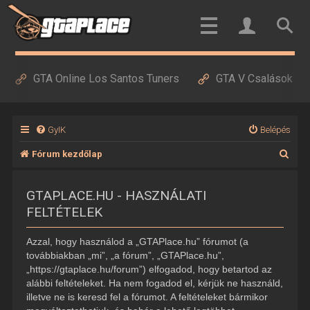
GTA Online Los Santos Tuners
GTA V Csalások
GyIK
Belépés
K
Fórum kezdőlap
e
GTAPLACE.HU - HASZNÁLATI
r
FELTÉTELEK
e
s
Azzal, hogy használod a „GTAPlace.hu” fórumot (a
é
továbbiakban „mi”, „a fórum”, „GTAPlace.hu”,
„https://gtaplace.hu/forum”) elfogadod, hogy betartod az
s
alábbi feltételeket. Ha nem fogadod el, kérjük ne használd,
illetve ne is keresd fel a fórumot. A feltételeket bármikor