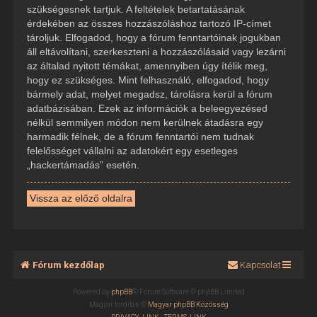
szükségesnek tartjuk. A feltételek betartatásának
érdekében az összes hozzászóláshoz tartozó IP-címet
tároljuk. Elfogadod, hogy a fórum fenntartóinak jogukban
áll eltávolítani, szerkeszteni a hozzászólásaid vagy lezárni
az általad nyitott témákat, amennyiben úgy ítélik meg,
hogy ez szükséges. Mint felhasználó, elfogadod, hogy
bármely adat, melyet megadsz, tárolásra kerül a fórum
adatbázisában. Ezek az információk a beleegyezésed
nélkül semmilyen módon nem kerülnek átadásra egy
harmadik félnek, de a fórum fenntartói nem tudnak
felelősséget vállalni az adatokért egy esetleges
„hackertámadás” esetén.
Vissza az előző oldalra
Fórum kezdőlap
Kapcsolat
Powered by
phpBB
® Forum Software © phpBB Limited
Magyar fordítás ©
Magyar phpBB Közösség