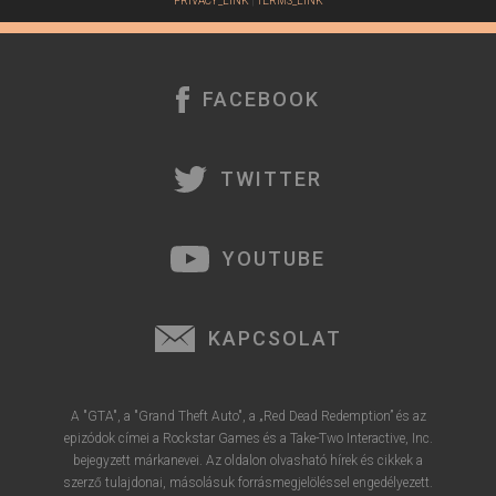
PRIVACY_LINK
|
TERMS_LINK
FACEBOOK
TWITTER
YOUTUBE
KAPCSOLAT
A "GTA", a "Grand Theft Auto", a „Red Dead Redemption” és az
epizódok címei a Rockstar Games és a Take-Two Interactive, Inc.
bejegyzett márkanevei. Az oldalon olvasható hírek és cikkek a
szerző tulajdonai, másolásuk forrásmegjelöléssel engedélyezett.