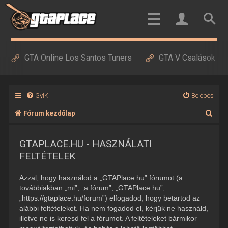
GTA Online Los Santos Tuners
GTA V Csalások
GyIK
Belépés
K
Fórum kezdőlap
e
GTAPLACE.HU - HASZNÁLATI
r
FELTÉTELEK
e
s
Azzal, hogy használod a „GTAPlace.hu” fórumot (a
é
továbbiakban „mi”, „a fórum”, „GTAPlace.hu”,
„https://gtaplace.hu/forum”) elfogadod, hogy betartod az
s
alábbi feltételeket. Ha nem fogadod el, kérjük ne használd,
illetve ne is keresd fel a fórumot. A feltételeket bármikor