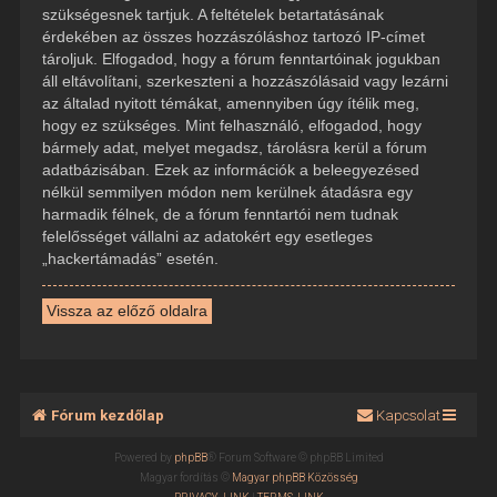
szükségesnek tartjuk. A feltételek betartatásának
érdekében az összes hozzászóláshoz tartozó IP-címet
tároljuk. Elfogadod, hogy a fórum fenntartóinak jogukban
áll eltávolítani, szerkeszteni a hozzászólásaid vagy lezárni
az általad nyitott témákat, amennyiben úgy ítélik meg,
hogy ez szükséges. Mint felhasználó, elfogadod, hogy
bármely adat, melyet megadsz, tárolásra kerül a fórum
adatbázisában. Ezek az információk a beleegyezésed
nélkül semmilyen módon nem kerülnek átadásra egy
harmadik félnek, de a fórum fenntartói nem tudnak
felelősséget vállalni az adatokért egy esetleges
„hackertámadás” esetén.
Vissza az előző oldalra
Fórum kezdőlap
Kapcsolat
Powered by
phpBB
® Forum Software © phpBB Limited
Magyar fordítás ©
Magyar phpBB Közösség