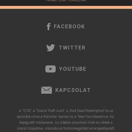
PRIVACY_LINK
|
TERMS_LINK
FACEBOOK
TWITTER
YOUTUBE
KAPCSOLAT
A "GTA", a "Grand Theft Auto", a „Red Dead Redemption” és az
epizódok címei a Rockstar Games és a Take-Two Interactive, Inc.
bejegyzett márkanevei. Az oldalon olvasható hírek és cikkek a
szerző tulajdonai, másolásuk forrásmegjelöléssel engedélyezett.