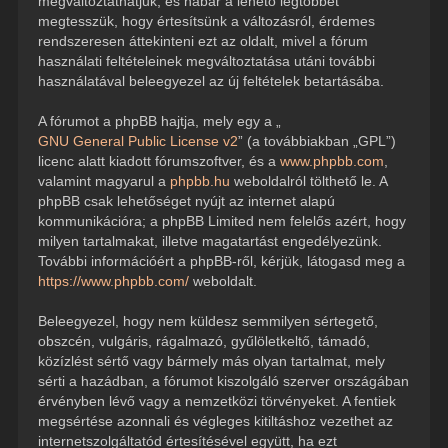
megváltoztathatjuk, és habár a lehető legtöbbet
megtesszük, hogy értesítsünk a változásról, érdemes
rendszeresen áttekinteni ezt az oldalt, mivel a fórum
használati feltételeinek megváltoztatása utáni további
használatával beleegyezel az új feltételek betartásába.
A fórumot a phpBB hajtja, mely egy a „
GNU General Public License v2
” (a továbbiakban „GPL”)
licenc alatt kiadott fórumszoftver, és a
www.phpbb.com
,
valamint magyarul a
phpbb.hu
weboldalról tölthető le. A
phpBB csak lehetőséget nyújt az internet alapú
kommunikációra; a phpBB Limited nem felelős azért, hogy
milyen tartalmakat, illetve magatartást engedélyezünk.
További információért a phpBB-ről, kérjük, látogasd meg a
https://www.phpbb.com/
weboldalt.
Beleegyezel, hogy nem küldesz semmilyen sértegető,
obszcén, vulgáris, rágalmazó, gyűlöletkeltő, támadó,
közízlést sértő vagy bármely más olyan tartalmat, mely
sérti a hazádban, a fórumot kiszolgáló szerver országában
érvényben lévő vagy a nemzetközi törvényeket. A fentiek
megsértése azonnali és végleges kitiltáshoz vezethet az
internetszolgáltatód értesítésével együtt, ha ezt