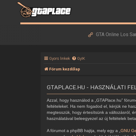
GTA Online Los Sa
Gyors linkek
GyIK
Fórum kezdőlap
GTAPLACE.HU - HASZNÁLATI FE
Azzal, hogy használod a „GTAPlace.hu” fórumot
feltételeket. Ha nem fogadod el, kérjük ne hasz
megtesszük, hogy értesítsünk a változásról, ér
használatával beleegyezel az új feltételek bet
A fórumot a phpBB hajtja, mely egy a „
GNU Gen