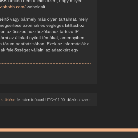
pBB Limited nem felelős azért, hogy milyen
ww.phpbb.com/
weboldalt.
sértő vagy bármely más olyan tartalmat, mely
megsértése azonnali és végleges kitiltáshoz
kében az összes hozzászóláshoz tartozó IP-
zárni az általad nyitott témákat, amennyiben
 a fórum adatbázisában. Ezek az információk a
 felelősséget vállalni az adatokért egy
k törlése
Minden időpont
UTC+01:00
időzóna szerinti