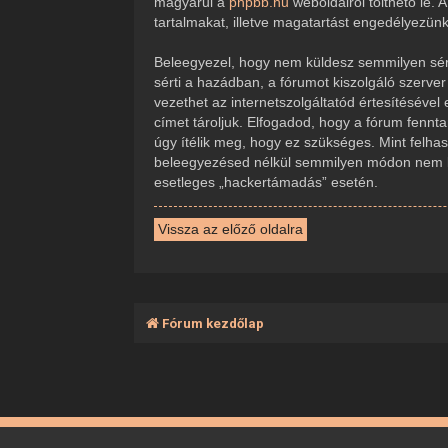
magyarul a
phpbb.hu
weboldalról tölthető le.
tartalmakat, illetve magatartást engedélyezün
Beleegyezel, hogy nem küldesz semmilyen sérte
sérti a hazádban, a fórumot kiszolgáló szerve
vezethet az internetszolgáltatód értesítésével
címet tároljuk. Elfogadod, hogy a fórum fennta
úgy ítélik meg, hogy ez szükséges. Mint felha
beleegyezésed nélkül semmilyen módon nem ker
esetleges „hackertámadás” esetén.
Vissza az előző oldalra
Fórum kezdőlap