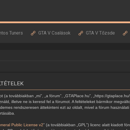
ntos Tuners
GTA V Csalások
GTA V Tőzsde
LTÉTELEK
 (a továbbiakban „mi”, „a fórum”, „GTAPlace.hu”, „https://gtaplace.hu/
náld, illetve ne is keresd fel a fórumot. A feltételeket bármikor megvált
demes rendszeresen áttekinteni ezt az oldalt, mivel a fórum használati 
artásába.
eral Public License v2
” (a továbbiakban „GPL”) licenc alatt kiadott fó