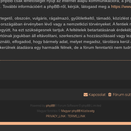
 A phpBB csak lehetőséget nyújt az internet alapú kommunikációra; a ph
k. További információért a phpBB-ről, kérjük, látogasd meg a
https://w
gető, obszcén, vulgáris, rágalmazó, gyűlöletkeltő, támadó, közízlést 
r országában érvényben lévő vagy a nemzetközi törvényeket. A fentiek 
 együtt, ha ezt szükségesnek tartjuk. A feltételek betartatásának érde
rtóinak jogukban áll eltávolítani, szerkeszteni a hozzászólásaid vagy le
sználó, elfogadod, hogy bármely adat, melyet megadsz, tárolásra kerül
ülnek átadásra egy harmadik félnek, de a fórum fenntartói nem tudnak
Kapcsolat
Fórum süti
Powered by
phpBB
® Forum Software © phpBB Limited
Magyar fordítás ©
Magyar phpBB Közösség
PRIVACY_LINK
|
TERMS_LINK