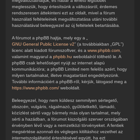
megváltoztathatjuk, és habár a lehető legtöbbet
megtesszük, hogy értesítsünk a változásról, érdemes
rendszeresen áttekinteni ezt az oldalt, mivel a fórum
használati feltételeinek megváltoztatása utáni további
használatával beleegyezel az új feltételek betartásába.
A fórumot a phpBB hajtja, mely egy a „
GNU General Public License v2
” (a továbbiakban „GPL”)
licenc alatt kiadott fórumszoftver, és a
www.phpbb.com
,
valamint magyarul a
phpbb.hu
weboldalról tölthető le. A
phpBB csak lehetőséget nyújt az internet alapú
kommunikációra; a phpBB Limited nem felelős azért, hogy
milyen tartalmakat, illetve magatartást engedélyezünk.
További információért a phpBB-ről, kérjük, látogasd meg a
https://www.phpbb.com/
weboldalt.
Beleegyezel, hogy nem küldesz semmilyen sértegető,
obszcén, vulgáris, rágalmazó, gyűlöletkeltő, támadó,
közízlést sértő vagy bármely más olyan tartalmat, mely
sérti a hazádban, a fórumot kiszolgáló szerver országában
érvényben lévő vagy a nemzetközi törvényeket. A fentiek
megsértése azonnali és végleges kitiltáshoz vezethet az
internetszolgáltatód értesítésével együtt, ha ezt