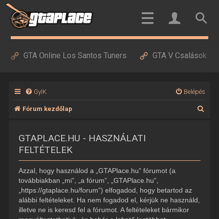
GTA Online Los Santos Tuners
GTA V Csalások
GyIK
Belépés
K
Fórum kezdőlap
e
GTAPLACE.HU - HASZNÁLATI
r
FELTÉTELEK
e
s
Azzal, hogy használod a „GTAPlace.hu” fórumot (a
é
továbbiakban „mi”, „a fórum”, „GTAPlace.hu”,
„https://gtaplace.hu/forum”) elfogadod, hogy betartod az
s
alábbi feltételeket. Ha nem fogadod el, kérjük ne használd,
illetve ne is keresd fel a fórumot. A feltételeket bármikor