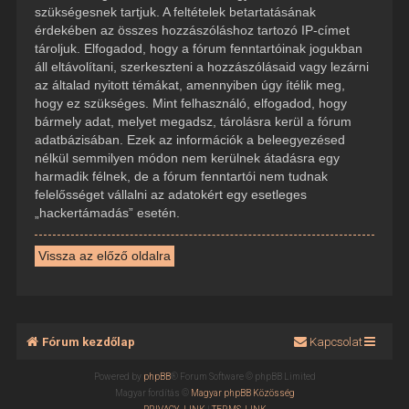
szükségesnek tartjuk. A feltételek betartatásának
érdekében az összes hozzászóláshoz tartozó IP-címet
tároljuk. Elfogadod, hogy a fórum fenntartóinak jogukban
áll eltávolítani, szerkeszteni a hozzászólásaid vagy lezárni
az általad nyitott témákat, amennyiben úgy ítélik meg,
hogy ez szükséges. Mint felhasználó, elfogadod, hogy
bármely adat, melyet megadsz, tárolásra kerül a fórum
adatbázisában. Ezek az információk a beleegyezésed
nélkül semmilyen módon nem kerülnek átadásra egy
harmadik félnek, de a fórum fenntartói nem tudnak
felelősséget vállalni az adatokért egy esetleges
„hackertámadás” esetén.
Vissza az előző oldalra
Fórum kezdőlap
Kapcsolat
Powered by
phpBB
® Forum Software © phpBB Limited
Magyar fordítás ©
Magyar phpBB Közösség