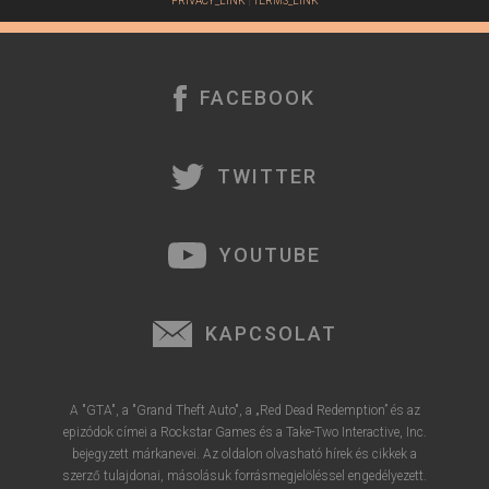
PRIVACY_LINK
|
TERMS_LINK
FACEBOOK
TWITTER
YOUTUBE
KAPCSOLAT
A "GTA", a "Grand Theft Auto", a „Red Dead Redemption” és az
epizódok címei a Rockstar Games és a Take-Two Interactive, Inc.
bejegyzett márkanevei. Az oldalon olvasható hírek és cikkek a
szerző tulajdonai, másolásuk forrásmegjelöléssel engedélyezett.