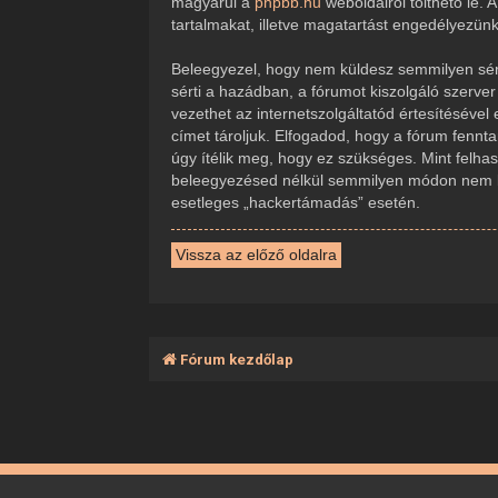
magyarul a
phpbb.hu
weboldalról tölthető le.
tartalmakat, illetve magatartást engedélyezün
Beleegyezel, hogy nem küldesz semmilyen sérte
sérti a hazádban, a fórumot kiszolgáló szerve
vezethet az internetszolgáltatód értesítésével
címet tároljuk. Elfogadod, hogy a fórum fennta
úgy ítélik meg, hogy ez szükséges. Mint felha
beleegyezésed nélkül semmilyen módon nem ker
esetleges „hackertámadás” esetén.
Vissza az előző oldalra
Fórum kezdőlap