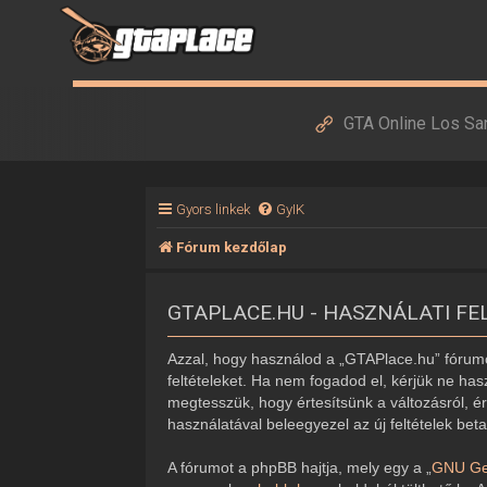
GTA Online Los Sa
Gyors linkek
GyIK
Fórum kezdőlap
GTAPLACE.HU - HASZNÁLATI FE
Azzal, hogy használod a „GTAPlace.hu” fórumot
feltételeket. Ha nem fogadod el, kérjük ne hasz
megtesszük, hogy értesítsünk a változásról, ér
használatával beleegyezel az új feltételek bet
A fórumot a phpBB hajtja, mely egy a „
GNU Gen