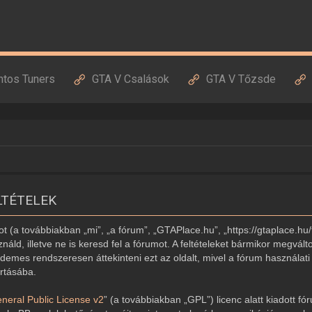
ntos Tuners
GTA V Csalások
GTA V Tőzsde
LTÉTELEK
 (a továbbiakban „mi”, „a fórum”, „GTAPlace.hu”, „https://gtaplace.hu/
náld, illetve ne is keresd fel a fórumot. A feltételeket bármikor megvált
demes rendszeresen áttekinteni ezt az oldalt, mivel a fórum használati 
artásába.
eral Public License v2
” (a továbbiakban „GPL”) licenc alatt kiadott fó