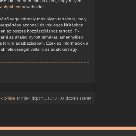
pBB Limited nem felelős azért, hogy milyen
ww.phpbb.com/
weboldalt.
sértő vagy bármely más olyan tartalmat, mely
megsértése azonnali és végleges kitiltáshoz
kében az összes hozzászóláshoz tartozó IP-
zárni az általad nyitott témákat, amennyiben
 a fórum adatbázisában. Ezek az információk a
 felelősséget vállalni az adatokért egy
k törlése
Minden időpont
UTC+01:00
időzóna szerinti