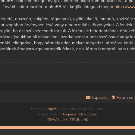
 A phpBB csak lehetőséget nyújt az internet alapú kommunikációra; a ph
k. További információért a phpBB-ről, kérjük, látogasd meg a
https://w
gető, obszcén, vulgáris, rágalmazó, gyűlöletkeltő, támadó, közízlést 
r országában érvényben lévő vagy a nemzetközi törvényeket. A fentiek 
 együtt, ha ezt szükségesnek tartjuk. A feltételek betartatásának érde
rtóinak jogukban áll eltávolítani, szerkeszteni a hozzászólásaid vagy le
sználó, elfogadod, hogy bármely adat, melyet megadsz, tárolásra kerül
ülnek átadásra egy harmadik félnek, de a fórum fenntartói nem tudnak
Kapcsolat
Fórum süti
Powered by
phpBB
® Forum Software © phpBB Limited
Magyar fordítás ©
Magyar phpBB Közösség
PRIVACY_LINK
|
TERMS_LINK