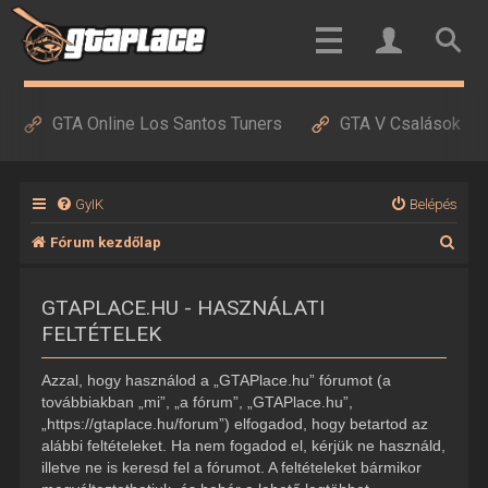
GTA Online Los Santos Tuners
GTA V Csalások
GyIK
Belépés
K
Fórum kezdőlap
e
GTAPLACE.HU - HASZNÁLATI
r
FELTÉTELEK
e
s
Azzal, hogy használod a „GTAPlace.hu” fórumot (a
é
továbbiakban „mi”, „a fórum”, „GTAPlace.hu”,
„https://gtaplace.hu/forum”) elfogadod, hogy betartod az
s
alábbi feltételeket. Ha nem fogadod el, kérjük ne használd,
illetve ne is keresd fel a fórumot. A feltételeket bármikor