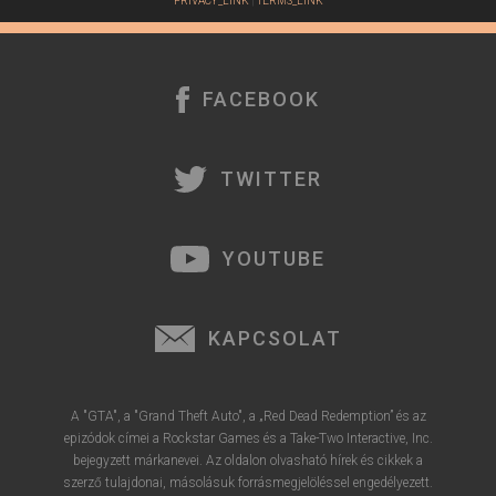
PRIVACY_LINK
|
TERMS_LINK
FACEBOOK
TWITTER
YOUTUBE
KAPCSOLAT
A "GTA", a "Grand Theft Auto", a „Red Dead Redemption” és az
epizódok címei a Rockstar Games és a Take-Two Interactive, Inc.
bejegyzett márkanevei. Az oldalon olvasható hírek és cikkek a
szerző tulajdonai, másolásuk forrásmegjelöléssel engedélyezett.