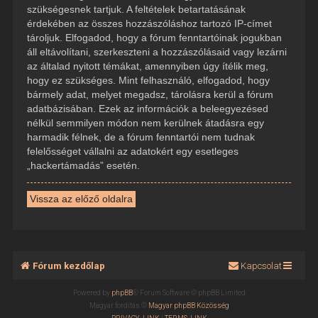
szükségesnek tartjuk. A feltételek betartatásának
érdekében az összes hozzászóláshoz tartozó IP-címet
tároljuk. Elfogadod, hogy a fórum fenntartóinak jogukban
áll eltávolítani, szerkeszteni a hozzászólásaid vagy lezárni
az általad nyitott témákat, amennyiben úgy ítélik meg,
hogy ez szükséges. Mint felhasználó, elfogadod, hogy
bármely adat, melyet megadsz, tárolásra kerül a fórum
adatbázisában. Ezek az információk a beleegyezésed
nélkül semmilyen módon nem kerülnek átadásra egy
harmadik félnek, de a fórum fenntartói nem tudnak
felelősséget vállalni az adatokért egy esetleges
„hackertámadás” esetén.
Vissza az előző oldalra
Fórum kezdőlap
Kapcsolat
Powered by
phpBB
® Forum Software © phpBB Limited
Magyar fordítás ©
Magyar phpBB Közösség