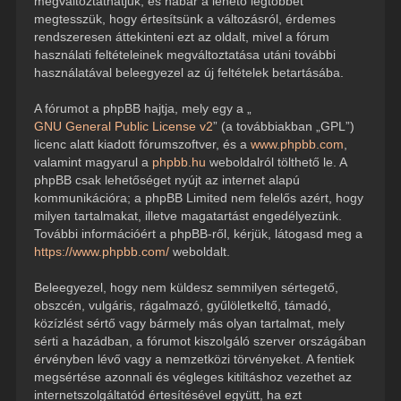
megváltoztathatjuk, és habár a lehető legtöbbet
megtesszük, hogy értesítsünk a változásról, érdemes
rendszeresen áttekinteni ezt az oldalt, mivel a fórum
használati feltételeinek megváltoztatása utáni további
használatával beleegyezel az új feltételek betartásába.
A fórumot a phpBB hajtja, mely egy a „
GNU General Public License v2
” (a továbbiakban „GPL”)
licenc alatt kiadott fórumszoftver, és a
www.phpbb.com
,
valamint magyarul a
phpbb.hu
weboldalról tölthető le. A
phpBB csak lehetőséget nyújt az internet alapú
kommunikációra; a phpBB Limited nem felelős azért, hogy
milyen tartalmakat, illetve magatartást engedélyezünk.
További információért a phpBB-ről, kérjük, látogasd meg a
https://www.phpbb.com/
weboldalt.
Beleegyezel, hogy nem küldesz semmilyen sértegető,
obszcén, vulgáris, rágalmazó, gyűlöletkeltő, támadó,
közízlést sértő vagy bármely más olyan tartalmat, mely
sérti a hazádban, a fórumot kiszolgáló szerver országában
érvényben lévő vagy a nemzetközi törvényeket. A fentiek
megsértése azonnali és végleges kitiltáshoz vezethet az
internetszolgáltatód értesítésével együtt, ha ezt