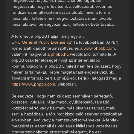
megváltoztathatjuk, és habár a lehető legtöbbet
megtesszük, hogy értesítsünk a változásról, érdemes
rendszeresen áttekinteni ezt az oldalt, mivel a fórum
használati feltételeinek megváltoztatása utáni további
használatával beleegyezel az új feltételek betartásába.
A fórumot a phpBB hajtja, mely egy a „
GNU General Public License v2
” (a továbbiakban „GPL”)
licenc alatt kiadott fórumszoftver, és a
www.phpbb.com
,
valamint magyarul a
phpbb.hu
weboldalról tölthető le. A
phpBB csak lehetőséget nyújt az internet alapú
kommunikációra; a phpBB Limited nem felelős azért, hogy
milyen tartalmakat, illetve magatartást engedélyezünk.
További információért a phpBB-ről, kérjük, látogasd meg a
https://www.phpbb.com/
weboldalt.
Beleegyezel, hogy nem küldesz semmilyen sértegető,
obszcén, vulgáris, rágalmazó, gyűlöletkeltő, támadó,
közízlést sértő vagy bármely más olyan tartalmat, mely
sérti a hazádban, a fórumot kiszolgáló szerver országában
érvényben lévő vagy a nemzetközi törvényeket. A fentiek
megsértése azonnali és végleges kitiltáshoz vezethet az
internetszolgáltatód értesítésével együtt, ha ezt