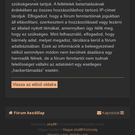
szükségesnek tartjuk. A feltételek betartatásának
érdekében az összes hozzászóláshoz tartozó IP-címet
tároljuk. Elfogadod, hogy a fórum fenntartóinak jogukban
áll eltávolítani, szerkeszteni a hozzászólásaid vagy lezárni
az általad nyitott témákat, amennyiben úgy ítélik meg,
hogy ez szükséges. Mint felhasználó, elfogadod, hogy
bármely adat, melyet megadsz, tárolásra kerül a fórum
adatbázisában. Ezek az információk a beleegyezésed
nélkül semmilyen módon nem kerülnek átadásra egy
harmadik félnek, de a fórum fenntartói nem tudnak
felelősséget vállalni az adatokért egy esetleges
„hackertámadás” esetén.
Vissza az előző oldalra
Fórum kezdőlap
Kapcsolat
Powered by
phpBB
® Forum Software © phpBB Limited
Magyar fordítás ©
Magyar phpBB Közösség