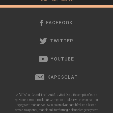
PRIVACY_LINK
|
TERMS_LINK
FACEBOOK
TWITTER
YOUTUBE
KAPCSOLAT
A "GTA", a "Grand Theft Auto", a „Red Dead Redemption” és az
epizódok címei a Rockstar Games és a Take-Two Interactive, Inc.
bejegyzett márkanevei. Az oldalon olvasható hírek és cikkek a
szerző tulajdonai, másolásuk forrásmegjelöléssel engedélyezett.