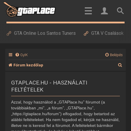
GTA Online Los Santos Tuners
GTA V Csalások
GyIK
Belépés
K
Fórum kezdőlap
e
GTAPLACE.HU - HASZNÁLATI
r
FELTÉTELEK
e
s
Azzal, hogy használod a „GTAPlace.hu” fórumot (a
é
továbbiakban „mi”, „a fórum”, „GTAPlace.hu”,
„https://gtaplace.hu/forum”) elfogadod, hogy betartod az
s
alábbi feltételeket. Ha nem fogadod el, kérjük ne használd,
illetve ne is keresd fel a fórumot. A feltételeket bármikor