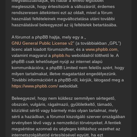
megváltoztathatjuk, és habár a lehető legtöbbet
megtesszük, hogy értesítsünk a változásról, érdemes
rendszeresen áttekinteni ezt az oldalt, mivel a fórum
használati feltételeinek megváltoztatása utáni további
használatával beleegyezel az új feltételek betartásába.
A fórumot a phpBB hajtja, mely egy a „
GNU General Public License v2
” (a továbbiakban „GPL”)
licenc alatt kiadott fórumszoftver, és a
www.phpbb.com
,
valamint magyarul a
phpbb.hu
weboldalról tölthető le. A
phpBB csak lehetőséget nyújt az internet alapú
kommunikációra; a phpBB Limited nem felelős azért, hogy
milyen tartalmakat, illetve magatartást engedélyezünk.
További információért a phpBB-ről, kérjük, látogasd meg a
https://www.phpbb.com/
weboldalt.
Beleegyezel, hogy nem küldesz semmilyen sértegető,
obszcén, vulgáris, rágalmazó, gyűlöletkeltő, támadó,
közízlést sértő vagy bármely más olyan tartalmat, mely
sérti a hazádban, a fórumot kiszolgáló szerver országában
érvényben lévő vagy a nemzetközi törvényeket. A fentiek
megsértése azonnali és végleges kitiltáshoz vezethet az
internetszolgáltatód értesítésével együtt, ha ezt