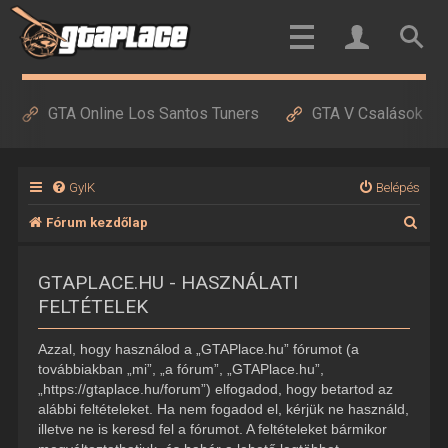
GTA Online Los Santos Tuners
GTA V Csalások
GyIK
Belépés
K
Fórum kezdőlap
e
GTAPLACE.HU - HASZNÁLATI
r
FELTÉTELEK
e
s
Azzal, hogy használod a „GTAPlace.hu” fórumot (a
é
továbbiakban „mi”, „a fórum”, „GTAPlace.hu”,
„https://gtaplace.hu/forum”) elfogadod, hogy betartod az
s
alábbi feltételeket. Ha nem fogadod el, kérjük ne használd,
illetve ne is keresd fel a fórumot. A feltételeket bármikor