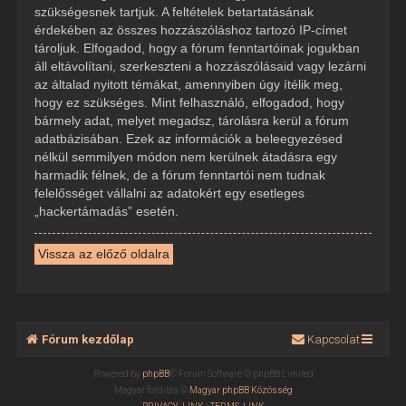
szükségesnek tartjuk. A feltételek betartatásának
érdekében az összes hozzászóláshoz tartozó IP-címet
tároljuk. Elfogadod, hogy a fórum fenntartóinak jogukban
áll eltávolítani, szerkeszteni a hozzászólásaid vagy lezárni
az általad nyitott témákat, amennyiben úgy ítélik meg,
hogy ez szükséges. Mint felhasználó, elfogadod, hogy
bármely adat, melyet megadsz, tárolásra kerül a fórum
adatbázisában. Ezek az információk a beleegyezésed
nélkül semmilyen módon nem kerülnek átadásra egy
harmadik félnek, de a fórum fenntartói nem tudnak
felelősséget vállalni az adatokért egy esetleges
„hackertámadás” esetén.
Vissza az előző oldalra
Fórum kezdőlap
Kapcsolat
Powered by
phpBB
® Forum Software © phpBB Limited
Magyar fordítás ©
Magyar phpBB Közösség