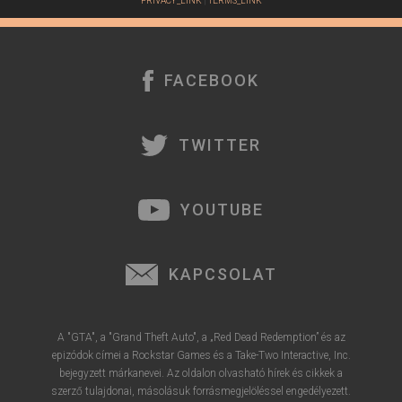
PRIVACY_LINK
|
TERMS_LINK
FACEBOOK
TWITTER
YOUTUBE
KAPCSOLAT
A "GTA", a "Grand Theft Auto", a „Red Dead Redemption” és az
epizódok címei a Rockstar Games és a Take-Two Interactive, Inc.
bejegyzett márkanevei. Az oldalon olvasható hírek és cikkek a
szerző tulajdonai, másolásuk forrásmegjelöléssel engedélyezett.