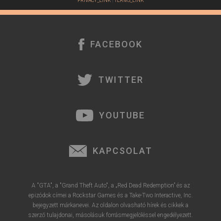
PRIVACY_LINK
|
TERMS_LINK
FACEBOOK
TWITTER
YOUTUBE
KAPCSOLAT
A "GTA", a "Grand Theft Auto", a „Red Dead Redemption” és az
epizódok címei a Rockstar Games és a Take-Two Interactive, Inc.
bejegyzett márkanevei. Az oldalon olvasható hírek és cikkek a
szerző tulajdonai, másolásuk forrásmegjelöléssel engedélyezett.