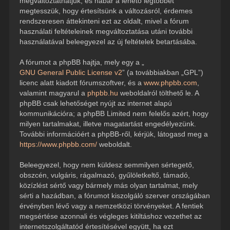
megváltoztathatjuk, és habár a lehető legtöbbet
megtesszük, hogy értesítsünk a változásról, érdemes
rendszeresen áttekinteni ezt az oldalt, mivel a fórum
használati feltételeinek megváltoztatása utáni további
használatával beleegyezel az új feltételek betartásába.
A fórumot a phpBB hajtja, mely egy a „
GNU General Public License v2
” (a továbbiakban „GPL”)
licenc alatt kiadott fórumszoftver, és a
www.phpbb.com
,
valamint magyarul a
phpbb.hu
weboldalról tölthető le. A
phpBB csak lehetőséget nyújt az internet alapú
kommunikációra; a phpBB Limited nem felelős azért, hogy
milyen tartalmakat, illetve magatartást engedélyezünk.
További információért a phpBB-ről, kérjük, látogasd meg a
https://www.phpbb.com/
weboldalt.
Beleegyezel, hogy nem küldesz semmilyen sértegető,
obszcén, vulgáris, rágalmazó, gyűlöletkeltő, támadó,
közízlést sértő vagy bármely más olyan tartalmat, mely
sérti a hazádban, a fórumot kiszolgáló szerver országában
érvényben lévő vagy a nemzetközi törvényeket. A fentiek
megsértése azonnali és végleges kitiltáshoz vezethet az
internetszolgáltatód értesítésével együtt, ha ezt