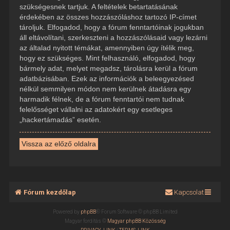
szükségesnek tartjuk. A feltételek betartatásának
érdekében az összes hozzászóláshoz tartozó IP-címet
tároljuk. Elfogadod, hogy a fórum fenntartóinak jogukban
áll eltávolítani, szerkeszteni a hozzászólásaid vagy lezárni
az általad nyitott témákat, amennyiben úgy ítélik meg,
hogy ez szükséges. Mint felhasználó, elfogadod, hogy
bármely adat, melyet megadsz, tárolásra kerül a fórum
adatbázisában. Ezek az információk a beleegyezésed
nélkül semmilyen módon nem kerülnek átadásra egy
harmadik félnek, de a fórum fenntartói nem tudnak
felelősséget vállalni az adatokért egy esetleges
„hackertámadás” esetén.
Vissza az előző oldalra
Fórum kezdőlap
Kapcsolat
Powered by
phpBB
® Forum Software © phpBB Limited
Magyar fordítás ©
Magyar phpBB Közösség