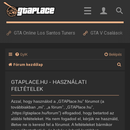
GTA Online Los Santos Tuners
GTA V Csalások
GyIK
Belépés
K
Fórum kezdőlap
e
GTAPLACE.HU - HASZNÁLATI
r
FELTÉTELEK
e
s
Azzal, hogy használod a „GTAPlace.hu” fórumot (a
é
továbbiakban „mi”, „a fórum”, „GTAPlace.hu”,
„https://gtaplace.hu/forum”) elfogadod, hogy betartod az
s
alábbi feltételeket. Ha nem fogadod el, kérjük ne használd,
illetve ne is keresd fel a fórumot. A feltételeket bármikor