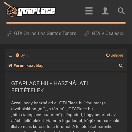
GTA Online Los Santos Tuners
GTA V Csalások
GyIK
Belépés
K
Fórum kezdőlap
e
GTAPLACE.HU - HASZNÁLATI
r
FELTÉTELEK
e
s
Azzal, hogy használod a „GTAPlace.hu” fórumot (a
é
továbbiakban „mi”, „a fórum”, „GTAPlace.hu”,
„https://gtaplace.hu/forum”) elfogadod, hogy betartod az
s
alábbi feltételeket. Ha nem fogadod el, kérjük ne használd,
illetve ne is keresd fel a fórumot. A feltételeket bármikor