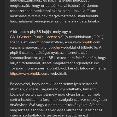
megváltoztathatjuk, és habár a lehető legtöbbet
megtesszük, hogy értesítsünk a változásról, érdemes
rendszeresen áttekinteni ezt az oldalt, mivel a fórum
használati feltételeinek megváltoztatása utáni további
használatával beleegyezel az új feltételek betartásába.
A fórumot a phpBB hajtja, mely egy a „
GNU General Public License v2
” (a továbbiakban „GPL”)
licenc alatt kiadott fórumszoftver, és a
www.phpbb.com
,
valamint magyarul a
phpbb.hu
weboldalról tölthető le. A
phpBB csak lehetőséget nyújt az internet alapú
kommunikációra; a phpBB Limited nem felelős azért, hogy
milyen tartalmakat, illetve magatartást engedélyezünk.
További információért a phpBB-ről, kérjük, látogasd meg a
https://www.phpbb.com/
weboldalt.
Beleegyezel, hogy nem küldesz semmilyen sértegető,
obszcén, vulgáris, rágalmazó, gyűlöletkeltő, támadó,
közízlést sértő vagy bármely más olyan tartalmat, mely
sérti a hazádban, a fórumot kiszolgáló szerver országában
érvényben lévő vagy a nemzetközi törvényeket. A fentiek
megsértése azonnali és végleges kitiltáshoz vezethet az
internetszolgáltatód értesítésével együtt, ha ezt