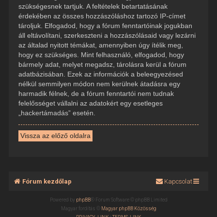
szükségesnek tartjuk. A feltételek betartatásának
érdekében az összes hozzászóláshoz tartozó IP-címet
tároljuk. Elfogadod, hogy a fórum fenntartóinak jogukban
áll eltávolítani, szerkeszteni a hozzászólásaid vagy lezárni
az általad nyitott témákat, amennyiben úgy ítélik meg,
hogy ez szükséges. Mint felhasználó, elfogadod, hogy
bármely adat, melyet megadsz, tárolásra kerül a fórum
adatbázisában. Ezek az információk a beleegyezésed
nélkül semmilyen módon nem kerülnek átadásra egy
harmadik félnek, de a fórum fenntartói nem tudnak
felelősséget vállalni az adatokért egy esetleges
„hackertámadás” esetén.
Vissza az előző oldalra
Fórum kezdőlap
Kapcsolat
Powered by
phpBB
® Forum Software © phpBB Limited
Magyar fordítás ©
Magyar phpBB Közösség