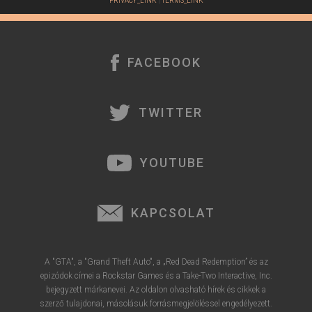
PRIVACY_LINK
|
TERMS_LINK
FACEBOOK
TWITTER
YOUTUBE
KAPCSOLAT
A "GTA", a "Grand Theft Auto", a „Red Dead Redemption” és az
epizódok címei a Rockstar Games és a Take-Two Interactive, Inc.
bejegyzett márkanevei. Az oldalon olvasható hírek és cikkek a
szerző tulajdonai, másolásuk forrásmegjelöléssel engedélyezett.