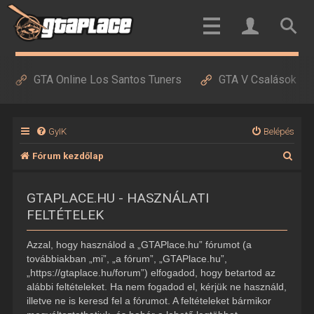
GTA Online Los Santos Tuners
GTA V Csalások
GyIK
Belépés
K
Fórum kezdőlap
e
GTAPLACE.HU - HASZNÁLATI
r
FELTÉTELEK
e
s
Azzal, hogy használod a „GTAPlace.hu” fórumot (a
é
továbbiakban „mi”, „a fórum”, „GTAPlace.hu”,
„https://gtaplace.hu/forum”) elfogadod, hogy betartod az
s
alábbi feltételeket. Ha nem fogadod el, kérjük ne használd,
illetve ne is keresd fel a fórumot. A feltételeket bármikor