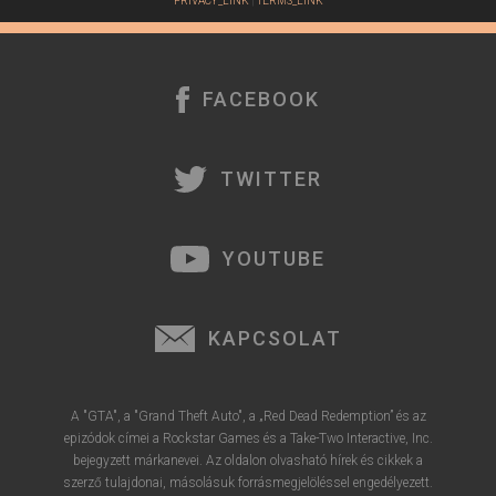
PRIVACY_LINK
|
TERMS_LINK
FACEBOOK
TWITTER
YOUTUBE
KAPCSOLAT
A "GTA", a "Grand Theft Auto", a „Red Dead Redemption” és az
epizódok címei a Rockstar Games és a Take-Two Interactive, Inc.
bejegyzett márkanevei. Az oldalon olvasható hírek és cikkek a
szerző tulajdonai, másolásuk forrásmegjelöléssel engedélyezett.