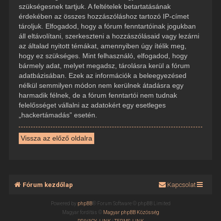
szükségesnek tartjuk. A feltételek betartatásának
érdekében az összes hozzászóláshoz tartozó IP-címet
tároljuk. Elfogadod, hogy a fórum fenntartóinak jogukban
áll eltávolítani, szerkeszteni a hozzászólásaid vagy lezárni
az általad nyitott témákat, amennyiben úgy ítélik meg,
hogy ez szükséges. Mint felhasználó, elfogadod, hogy
bármely adat, melyet megadsz, tárolásra kerül a fórum
adatbázisában. Ezek az információk a beleegyezésed
nélkül semmilyen módon nem kerülnek átadásra egy
harmadik félnek, de a fórum fenntartói nem tudnak
felelősséget vállalni az adatokért egy esetleges
„hackertámadás” esetén.
Vissza az előző oldalra
Fórum kezdőlap
Kapcsolat
Powered by
phpBB
® Forum Software © phpBB Limited
Magyar fordítás ©
Magyar phpBB Közösség