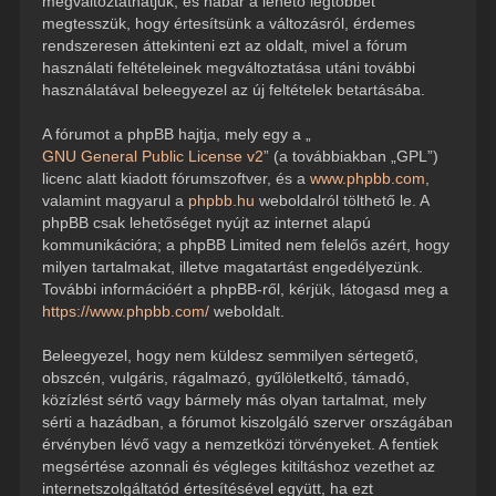
megváltoztathatjuk, és habár a lehető legtöbbet
megtesszük, hogy értesítsünk a változásról, érdemes
rendszeresen áttekinteni ezt az oldalt, mivel a fórum
használati feltételeinek megváltoztatása utáni további
használatával beleegyezel az új feltételek betartásába.
A fórumot a phpBB hajtja, mely egy a „
GNU General Public License v2
” (a továbbiakban „GPL”)
licenc alatt kiadott fórumszoftver, és a
www.phpbb.com
,
valamint magyarul a
phpbb.hu
weboldalról tölthető le. A
phpBB csak lehetőséget nyújt az internet alapú
kommunikációra; a phpBB Limited nem felelős azért, hogy
milyen tartalmakat, illetve magatartást engedélyezünk.
További információért a phpBB-ről, kérjük, látogasd meg a
https://www.phpbb.com/
weboldalt.
Beleegyezel, hogy nem küldesz semmilyen sértegető,
obszcén, vulgáris, rágalmazó, gyűlöletkeltő, támadó,
közízlést sértő vagy bármely más olyan tartalmat, mely
sérti a hazádban, a fórumot kiszolgáló szerver országában
érvényben lévő vagy a nemzetközi törvényeket. A fentiek
megsértése azonnali és végleges kitiltáshoz vezethet az
internetszolgáltatód értesítésével együtt, ha ezt