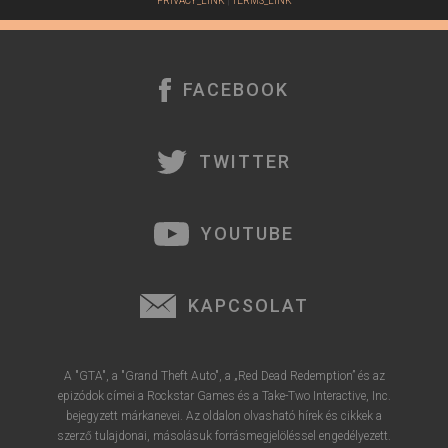
PRIVACY_LINK
|
TERMS_LINK
FACEBOOK
TWITTER
YOUTUBE
KAPCSOLAT
A "GTA", a "Grand Theft Auto", a „Red Dead Redemption” és az
epizódok címei a Rockstar Games és a Take-Two Interactive, Inc.
bejegyzett márkanevei. Az oldalon olvasható hírek és cikkek a
szerző tulajdonai, másolásuk forrásmegjelöléssel engedélyezett.