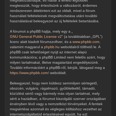
megváltoztathatjuk, és habár a lehető legtöbbet
megtesszük, hogy értesítsünk a változásról, érdemes
rendszeresen áttekinteni ezt az oldalt, mivel a fórum
használati feltételeinek megváltoztatása utáni további
használatával beleegyezel az új feltételek betartásába.
A fórumot a phpBB hajtja, mely egy a „
GNU General Public License v2
” (a továbbiakban „GPL”)
licenc alatt kiadott fórumszoftver, és a
www.phpbb.com
,
valamint magyarul a
phpbb.hu
weboldalról tölthető le. A
phpBB csak lehetőséget nyújt az internet alapú
kommunikációra; a phpBB Limited nem felelős azért, hogy
milyen tartalmakat, illetve magatartást engedélyezünk.
További információért a phpBB-ről, kérjük, látogasd meg a
https://www.phpbb.com/
weboldalt.
Beleegyezel, hogy nem küldesz semmilyen sértegető,
obszcén, vulgáris, rágalmazó, gyűlöletkeltő, támadó,
közízlést sértő vagy bármely más olyan tartalmat, mely
sérti a hazádban, a fórumot kiszolgáló szerver országában
érvényben lévő vagy a nemzetközi törvényeket. A fentiek
megsértése azonnali és végleges kitiltáshoz vezethet az
internetszolgáltatód értesítésével együtt, ha ezt