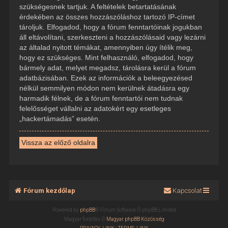
szükségesnek tartjuk. A feltételek betartatásának
érdekében az összes hozzászóláshoz tartozó IP-címet
tároljuk. Elfogadod, hogy a fórum fenntartóinak jogukban
áll eltávolítani, szerkeszteni a hozzászólásaid vagy lezárni
az általad nyitott témákat, amennyiben úgy ítélik meg,
hogy ez szükséges. Mint felhasználó, elfogadod, hogy
bármely adat, melyet megadsz, tárolásra kerül a fórum
adatbázisában. Ezek az információk a beleegyezésed
nélkül semmilyen módon nem kerülnek átadásra egy
harmadik félnek, de a fórum fenntartói nem tudnak
felelősséget vállalni az adatokért egy esetleges
„hackertámadás” esetén.
Vissza az előző oldalra
Fórum kezdőlap
Kapcsolat
Powered by
phpBB
® Forum Software © phpBB Limited
Magyar fordítás ©
Magyar phpBB Közösség