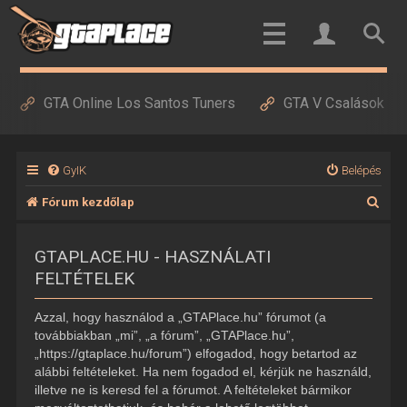
GTA Online Los Santos Tuners
GTA V Csalások
GyIK
Belépés
K
Fórum kezdőlap
e
GTAPLACE.HU - HASZNÁLATI
r
FELTÉTELEK
e
s
Azzal, hogy használod a „GTAPlace.hu” fórumot (a
é
továbbiakban „mi”, „a fórum”, „GTAPlace.hu”,
„https://gtaplace.hu/forum”) elfogadod, hogy betartod az
s
alábbi feltételeket. Ha nem fogadod el, kérjük ne használd,
illetve ne is keresd fel a fórumot. A feltételeket bármikor