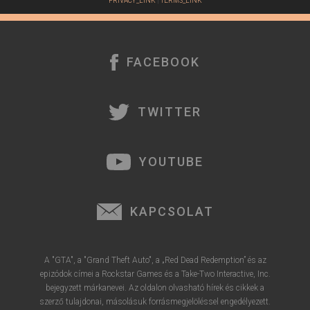
PRIVACY_LINK
|
TERMS_LINK
FACEBOOK
TWITTER
YOUTUBE
KAPCSOLAT
A "GTA", a "Grand Theft Auto", a „Red Dead Redemption” és az
epizódok címei a Rockstar Games és a Take-Two Interactive, Inc.
bejegyzett márkanevei. Az oldalon olvasható hírek és cikkek a
szerző tulajdonai, másolásuk forrásmegjelöléssel engedélyezett.