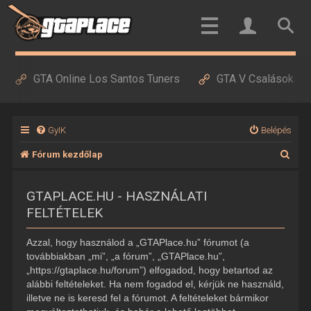
GTA Online Los Santos Tuners
GTA V Csalások
GyIK
Belépés
K
Fórum kezdőlap
e
GTAPLACE.HU - HASZNÁLATI
r
FELTÉTELEK
e
s
Azzal, hogy használod a „GTAPlace.hu” fórumot (a
é
továbbiakban „mi”, „a fórum”, „GTAPlace.hu”,
„https://gtaplace.hu/forum”) elfogadod, hogy betartod az
s
alábbi feltételeket. Ha nem fogadod el, kérjük ne használd,
illetve ne is keresd fel a fórumot. A feltételeket bármikor