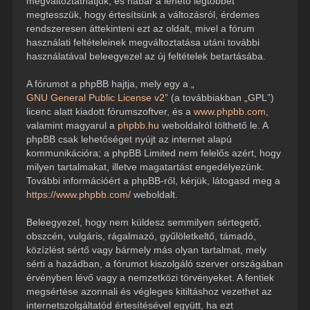
megváltoztathatjuk, és habár a lehető legtöbbet
megtesszük, hogy értesítsünk a változásról, érdemes
rendszeresen áttekinteni ezt az oldalt, mivel a fórum
használati feltételeinek megváltoztatása utáni további
használatával beleegyezel az új feltételek betartásába.
A fórumot a phpBB hajtja, mely egy a „
GNU General Public License v2
” (a továbbiakban „GPL”)
licenc alatt kiadott fórumszoftver, és a
www.phpbb.com
,
valamint magyarul a
phpbb.hu
weboldalról tölthető le. A
phpBB csak lehetőséget nyújt az internet alapú
kommunikációra; a phpBB Limited nem felelős azért, hogy
milyen tartalmakat, illetve magatartást engedélyezünk.
További információért a phpBB-ről, kérjük, látogasd meg a
https://www.phpbb.com/
weboldalt.
Beleegyezel, hogy nem küldesz semmilyen sértegető,
obszcén, vulgáris, rágalmazó, gyűlöletkeltő, támadó,
közízlést sértő vagy bármely más olyan tartalmat, mely
sérti a hazádban, a fórumot kiszolgáló szerver országában
érvényben lévő vagy a nemzetközi törvényeket. A fentiek
megsértése azonnali és végleges kitiltáshoz vezethet az
internetszolgáltatód értesítésével együtt, ha ezt