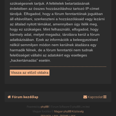
szükségesnek tartjuk. A feltételek betartatásának
érdekében az összes hozzászóláshoz tartozó IP-címet
tároljuk. Elfogadod, hogy a fórum fenntartóinak jogukban
áll eltávolítani, szerkeszteni a hozzászólásaid vagy lezárni
az általad nyitott témákat, amennyiben úgy ítélik meg,
hogy ez szükséges. Mint felhasználó, elfogadod, hogy
bármely adat, melyet megadsz, tárolásra kerül a fórum
adatbázisában. Ezek az információk a beleegyezésed
nélkül semmilyen módon nem kerülnek átadásra egy
harmadik félnek, de a fórum fenntartói nem tudnak
felelősséget vállalni az adatokért egy esetleges
„hackertámadás” esetén.
Vissza az előző oldalra
Fórum kezdőlap
Kapcsolat
Powered by
phpBB
® Forum Software © phpBB Limited
Magyar fordítás ©
Magyar phpBB Közösség