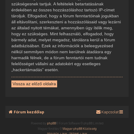
szükségesnek tartjuk. A feltételek betartatásának
érdekében az összes hozzászóláshoz tartozó IP-címet
tároljuk. Elfogadod, hogy a fórum fenntartóinak jogukban
áll eltávolítani, szerkeszteni a hozzászólásaid vagy lezárni
az általad nyitott témákat, amennyiben úgy ítélik meg,
hogy ez szükséges. Mint felhasználó, elfogadod, hogy
bármely adat, melyet megadsz, tárolásra kerül a fórum
adatbázisában. Ezek az információk a beleegyezésed
nélkül semmilyen módon nem kerülnek átadásra egy
harmadik félnek, de a fórum fenntartói nem tudnak
felelősséget vállalni az adatokért egy esetleges
„hackertámadás” esetén.
Vissza az előző oldalra
Fórum kezdőlap
Kapcsolat
Powered by
phpBB
® Forum Software © phpBB Limited
Magyar fordítás ©
Magyar phpBB Közösség