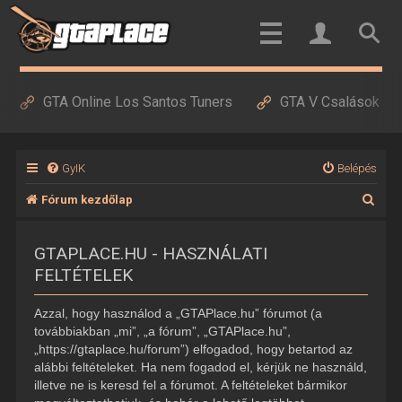
GTA Online Los Santos Tuners
GTA V Csalások
GyIK
Belépés
K
Fórum kezdőlap
e
GTAPLACE.HU - HASZNÁLATI
r
FELTÉTELEK
e
s
Azzal, hogy használod a „GTAPlace.hu” fórumot (a
é
továbbiakban „mi”, „a fórum”, „GTAPlace.hu”,
„https://gtaplace.hu/forum”) elfogadod, hogy betartod az
s
alábbi feltételeket. Ha nem fogadod el, kérjük ne használd,
illetve ne is keresd fel a fórumot. A feltételeket bármikor