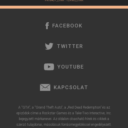
PRIVACY_LINK
|
TERMS_LINK
FACEBOOK
TWITTER
YOUTUBE
KAPCSOLAT
A "GTA", a "Grand Theft Auto", a „Red Dead Redemption” és az
epizódok címei a Rockstar Games és a Take-Two Interactive, Inc.
bejegyzett márkanevei. Az oldalon olvasható hírek és cikkek a
szerző tulajdonai, másolásuk forrásmegjelöléssel engedélyezett.