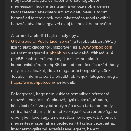
megváltoztathatjuk, és habár a lehető legtöbbet
megtesszük, hogy értesítsünk a változásról, érdemes
rendszeresen áttekinteni ezt az oldalt, mivel a fórum
használati feltételeinek megváltoztatása utáni további
használatával beleegyezel az új feltételek betartásába.
A fórumot a phpBB hajtja, mely egy a „
GNU General Public License v2
” (a továbbiakban „GPL”)
licenc alatt kiadott fórumszoftver, és a
www.phpbb.com
,
valamint magyarul a
phpbb.hu
weboldalról tölthető le. A
phpBB csak lehetőséget nyújt az internet alapú
kommunikációra; a phpBB Limited nem felelős azért, hogy
milyen tartalmakat, illetve magatartást engedélyezünk.
További információért a phpBB-ről, kérjük, látogasd meg a
https://www.phpbb.com/
weboldalt.
Beleegyezel, hogy nem küldesz semmilyen sértegető,
obszcén, vulgáris, rágalmazó, gyűlöletkeltő, támadó,
közízlést sértő vagy bármely más olyan tartalmat, mely
sérti a hazádban, a fórumot kiszolgáló szerver országában
érvényben lévő vagy a nemzetközi törvényeket. A fentiek
megsértése azonnali és végleges kitiltáshoz vezethet az
internetszolgáltatód értesítésével együtt, ha ezt