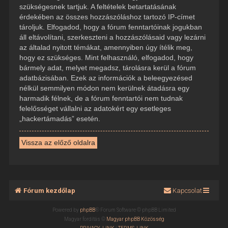
szükségesnek tartjuk. A feltételek betartatásának
érdekében az összes hozzászóláshoz tartozó IP-címet
tároljuk. Elfogadod, hogy a fórum fenntartóinak jogukban
áll eltávolítani, szerkeszteni a hozzászólásaid vagy lezárni
az általad nyitott témákat, amennyiben úgy ítélik meg,
hogy ez szükséges. Mint felhasználó, elfogadod, hogy
bármely adat, melyet megadsz, tárolásra kerül a fórum
adatbázisában. Ezek az információk a beleegyezésed
nélkül semmilyen módon nem kerülnek átadásra egy
harmadik félnek, de a fórum fenntartói nem tudnak
felelősséget vállalni az adatokért egy esetleges
„hackertámadás” esetén.
Vissza az előző oldalra
Fórum kezdőlap
Kapcsolat
Powered by
phpBB
® Forum Software © phpBB Limited
Magyar fordítás ©
Magyar phpBB Közösség