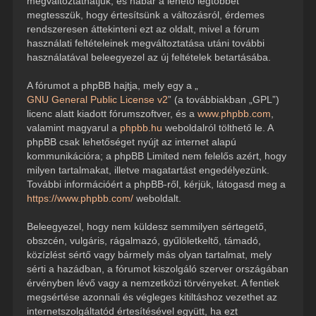
megváltoztathatjuk, és habár a lehető legtöbbet
megtesszük, hogy értesítsünk a változásról, érdemes
rendszeresen áttekinteni ezt az oldalt, mivel a fórum
használati feltételeinek megváltoztatása utáni további
használatával beleegyezel az új feltételek betartásába.
A fórumot a phpBB hajtja, mely egy a „
GNU General Public License v2
” (a továbbiakban „GPL”)
licenc alatt kiadott fórumszoftver, és a
www.phpbb.com
,
valamint magyarul a
phpbb.hu
weboldalról tölthető le. A
phpBB csak lehetőséget nyújt az internet alapú
kommunikációra; a phpBB Limited nem felelős azért, hogy
milyen tartalmakat, illetve magatartást engedélyezünk.
További információért a phpBB-ről, kérjük, látogasd meg a
https://www.phpbb.com/
weboldalt.
Beleegyezel, hogy nem küldesz semmilyen sértegető,
obszcén, vulgáris, rágalmazó, gyűlöletkeltő, támadó,
közízlést sértő vagy bármely más olyan tartalmat, mely
sérti a hazádban, a fórumot kiszolgáló szerver országában
érvényben lévő vagy a nemzetközi törvényeket. A fentiek
megsértése azonnali és végleges kitiltáshoz vezethet az
internetszolgáltatód értesítésével együtt, ha ezt