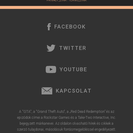
PRIVACY_LINK
|
TERMS_LINK
FACEBOOK
TWITTER
YOUTUBE
KAPCSOLAT
A "GTA", a "Grand Theft Auto", a „Red Dead Redemption” és az
epizódok címei a Rockstar Games és a Take-Two Interactive, Inc.
bejegyzett márkanevei. Az oldalon olvasható hírek és cikkek a
szerző tulajdonai, másolásuk forrásmegjelöléssel engedélyezett.