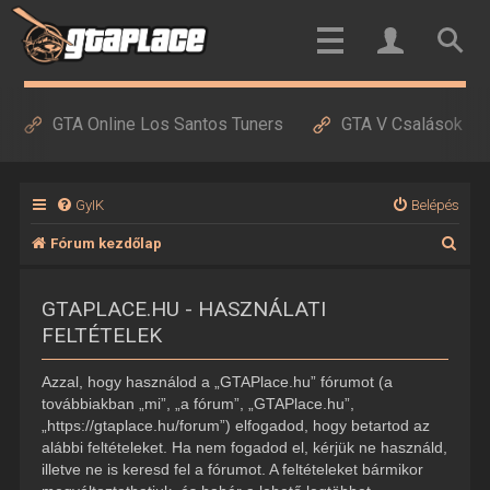
GTA Online Los Santos Tuners
GTA V Csalások
GyIK
Belépés
K
Fórum kezdőlap
e
GTAPLACE.HU - HASZNÁLATI
r
FELTÉTELEK
e
s
Azzal, hogy használod a „GTAPlace.hu” fórumot (a
é
továbbiakban „mi”, „a fórum”, „GTAPlace.hu”,
„https://gtaplace.hu/forum”) elfogadod, hogy betartod az
s
alábbi feltételeket. Ha nem fogadod el, kérjük ne használd,
illetve ne is keresd fel a fórumot. A feltételeket bármikor