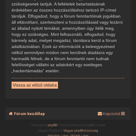
szükségesnek tartjuk. A feltételek betartatásának
érdekében az összes hozzászóláshoz tartozó IP-címet
tároljuk. Elfogadod, hogy a fórum fenntartóinak jogukban
áll eltávolítani, szerkeszteni a hozzászólásaid vagy lezárni
az általad nyitott témákat, amennyiben úgy ítélik meg,
hogy ez szükséges. Mint felhasználó, elfogadod, hogy
bármely adat, melyet megadsz, tárolásra kerül a fórum
adatbázisában. Ezek az információk a beleegyezésed
nélkül semmilyen módon nem kerülnek átadásra egy
harmadik félnek, de a fórum fenntartói nem tudnak
felelősséget vállalni az adatokért egy esetleges
„hackertámadás” esetén.
Vissza az előző oldalra
Fórum kezdőlap
Kapcsolat
Powered by
phpBB
® Forum Software © phpBB Limited
Magyar fordítás ©
Magyar phpBB Közösség