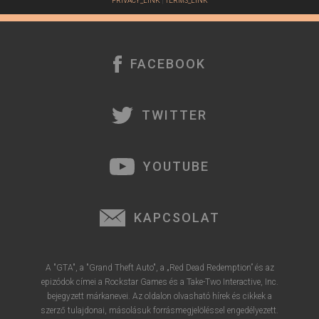
PRIVACY_LINK
|
TERMS_LINK
FACEBOOK
TWITTER
YOUTUBE
KAPCSOLAT
A "GTA", a "Grand Theft Auto", a „Red Dead Redemption” és az
epizódok címei a Rockstar Games és a Take-Two Interactive, Inc.
bejegyzett márkanevei. Az oldalon olvasható hírek és cikkek a
szerző tulajdonai, másolásuk forrásmegjelöléssel engedélyezett.