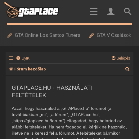
GTA Online Los Santos Tuners
GTA V Csalások
GyIK
Belépés
K
Fórum kezdőlap
e
GTAPLACE.HU - HASZNÁLATI
r
FELTÉTELEK
e
s
Azzal, hogy használod a „GTAPlace.hu” fórumot (a
é
továbbiakban „mi”, „a fórum”, „GTAPlace.hu”,
„https://gtaplace.hu/forum”) elfogadod, hogy betartod az
s
alábbi feltételeket. Ha nem fogadod el, kérjük ne használd,
illetve ne is keresd fel a fórumot. A feltételeket bármikor