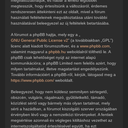
megváltoztathatjuk, és habár a lehető legtöbbet
megtesszük, hogy értesítsünk a változásról, érdemes
rendszeresen áttekinteni ezt az oldalt, mivel a fórum
használati feltételeinek megváltoztatása utáni további
használatával beleegyezel az új feltételek betartásába.
A fórumot a phpBB hajtja, mely egy a „
GNU General Public License v2
” (a továbbiakban „GPL”)
licenc alatt kiadott fórumszoftver, és a
www.phpbb.com
,
valamint magyarul a
phpbb.hu
weboldalról tölthető le. A
phpBB csak lehetőséget nyújt az internet alapú
kommunikációra; a phpBB Limited nem felelős azért, hogy
milyen tartalmakat, illetve magatartást engedélyezünk.
További információért a phpBB-ről, kérjük, látogasd meg a
https://www.phpbb.com/
weboldalt.
Beleegyezel, hogy nem küldesz semmilyen sértegető,
obszcén, vulgáris, rágalmazó, gyűlöletkeltő, támadó,
közízlést sértő vagy bármely más olyan tartalmat, mely
sérti a hazádban, a fórumot kiszolgáló szerver országában
érvényben lévő vagy a nemzetközi törvényeket. A fentiek
megsértése azonnali és végleges kitiltáshoz vezethet az
internetszolgáltatód értesítésével együtt, ha ezt