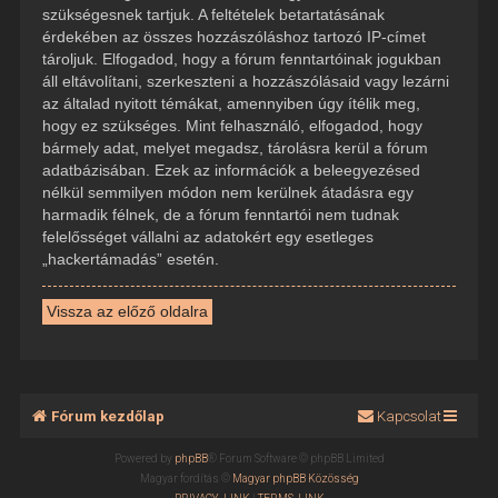
szükségesnek tartjuk. A feltételek betartatásának
érdekében az összes hozzászóláshoz tartozó IP-címet
tároljuk. Elfogadod, hogy a fórum fenntartóinak jogukban
áll eltávolítani, szerkeszteni a hozzászólásaid vagy lezárni
az általad nyitott témákat, amennyiben úgy ítélik meg,
hogy ez szükséges. Mint felhasználó, elfogadod, hogy
bármely adat, melyet megadsz, tárolásra kerül a fórum
adatbázisában. Ezek az információk a beleegyezésed
nélkül semmilyen módon nem kerülnek átadásra egy
harmadik félnek, de a fórum fenntartói nem tudnak
felelősséget vállalni az adatokért egy esetleges
„hackertámadás” esetén.
Vissza az előző oldalra
Fórum kezdőlap
Kapcsolat
Powered by
phpBB
® Forum Software © phpBB Limited
Magyar fordítás ©
Magyar phpBB Közösség