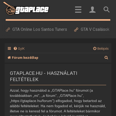
GTA Online Los Santos Tuners
GTA V Csalások
GyIK
Belépés
K
Fórum kezdőlap
e
GTAPLACE.HU - HASZNÁLATI
r
FELTÉTELEK
e
s
Azzal, hogy használod a „GTAPlace.hu” fórumot (a
é
továbbiakban „mi”, „a fórum”, „GTAPlace.hu”,
„https://gtaplace.hu/forum”) elfogadod, hogy betartod az
s
alábbi feltételeket. Ha nem fogadod el, kérjük ne használd,
illetve ne is keresd fel a fórumot. A feltételeket bármikor