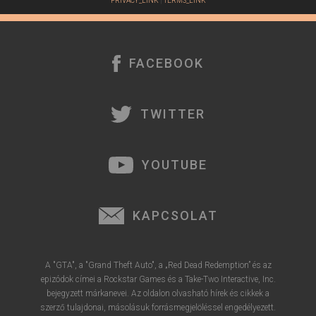
PRIVACY_LINK
|
TERMS_LINK
FACEBOOK
TWITTER
YOUTUBE
KAPCSOLAT
A "GTA", a "Grand Theft Auto", a „Red Dead Redemption” és az
epizódok címei a Rockstar Games és a Take-Two Interactive, Inc.
bejegyzett márkanevei. Az oldalon olvasható hírek és cikkek a
szerző tulajdonai, másolásuk forrásmegjelöléssel engedélyezett.