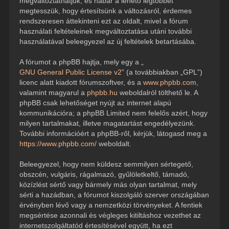
megváltoztathatjuk, és habár a lehető legtöbbet
megtesszük, hogy értesítsünk a változásról, érdemes
rendszeresen áttekinteni ezt az oldalt, mivel a fórum
használati feltételeinek megváltoztatása utáni további
használatával beleegyezel az új feltételek betartásába.
A fórumot a phpBB hajtja, mely egy a „
GNU General Public License v2
” (a továbbiakban „GPL”)
licenc alatt kiadott fórumszoftver, és a
www.phpbb.com
,
valamint magyarul a
phpbb.hu
weboldalról tölthető le. A
phpBB csak lehetőséget nyújt az internet alapú
kommunikációra; a phpBB Limited nem felelős azért, hogy
milyen tartalmakat, illetve magatartást engedélyezünk.
További információért a phpBB-ről, kérjük, látogasd meg a
https://www.phpbb.com/
weboldalt.
Beleegyezel, hogy nem küldesz semmilyen sértegető,
obszcén, vulgáris, rágalmazó, gyűlöletkeltő, támadó,
közízlést sértő vagy bármely más olyan tartalmat, mely
sérti a hazádban, a fórumot kiszolgáló szerver országában
érvényben lévő vagy a nemzetközi törvényeket. A fentiek
megsértése azonnali és végleges kitiltáshoz vezethet az
internetszolgáltatód értesítésével együtt, ha ezt