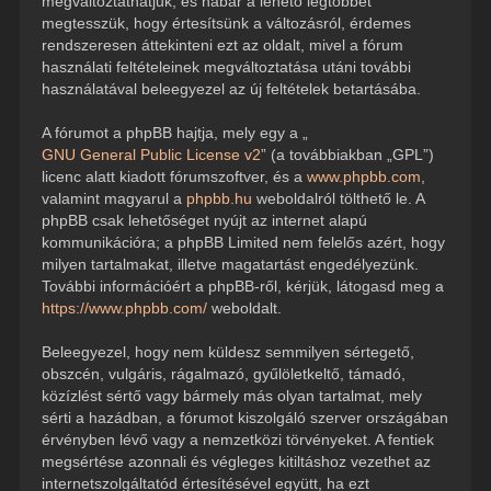
megváltoztathatjuk, és habár a lehető legtöbbet
megtesszük, hogy értesítsünk a változásról, érdemes
rendszeresen áttekinteni ezt az oldalt, mivel a fórum
használati feltételeinek megváltoztatása utáni további
használatával beleegyezel az új feltételek betartásába.
A fórumot a phpBB hajtja, mely egy a „
GNU General Public License v2
” (a továbbiakban „GPL”)
licenc alatt kiadott fórumszoftver, és a
www.phpbb.com
,
valamint magyarul a
phpbb.hu
weboldalról tölthető le. A
phpBB csak lehetőséget nyújt az internet alapú
kommunikációra; a phpBB Limited nem felelős azért, hogy
milyen tartalmakat, illetve magatartást engedélyezünk.
További információért a phpBB-ről, kérjük, látogasd meg a
https://www.phpbb.com/
weboldalt.
Beleegyezel, hogy nem küldesz semmilyen sértegető,
obszcén, vulgáris, rágalmazó, gyűlöletkeltő, támadó,
közízlést sértő vagy bármely más olyan tartalmat, mely
sérti a hazádban, a fórumot kiszolgáló szerver országában
érvényben lévő vagy a nemzetközi törvényeket. A fentiek
megsértése azonnali és végleges kitiltáshoz vezethet az
internetszolgáltatód értesítésével együtt, ha ezt