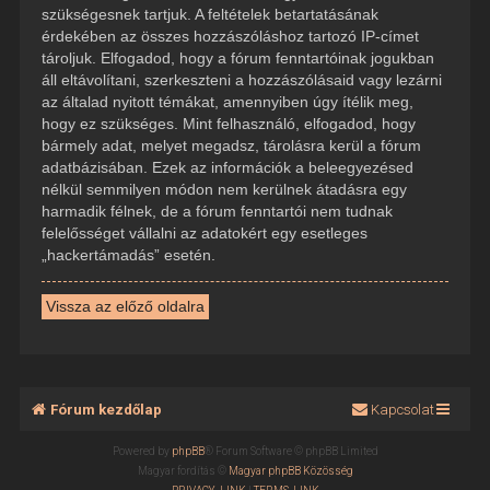
szükségesnek tartjuk. A feltételek betartatásának
érdekében az összes hozzászóláshoz tartozó IP-címet
tároljuk. Elfogadod, hogy a fórum fenntartóinak jogukban
áll eltávolítani, szerkeszteni a hozzászólásaid vagy lezárni
az általad nyitott témákat, amennyiben úgy ítélik meg,
hogy ez szükséges. Mint felhasználó, elfogadod, hogy
bármely adat, melyet megadsz, tárolásra kerül a fórum
adatbázisában. Ezek az információk a beleegyezésed
nélkül semmilyen módon nem kerülnek átadásra egy
harmadik félnek, de a fórum fenntartói nem tudnak
felelősséget vállalni az adatokért egy esetleges
„hackertámadás” esetén.
Vissza az előző oldalra
Fórum kezdőlap
Kapcsolat
Powered by
phpBB
® Forum Software © phpBB Limited
Magyar fordítás ©
Magyar phpBB Közösség