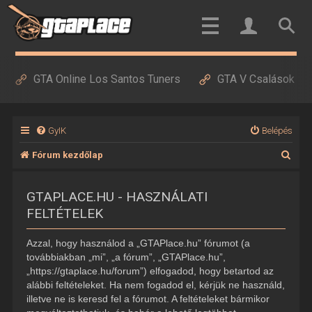
GTA Online Los Santos Tuners
GTA V Csalások
GyIK
Belépés
K
Fórum kezdőlap
e
GTAPLACE.HU - HASZNÁLATI
r
FELTÉTELEK
e
s
Azzal, hogy használod a „GTAPlace.hu” fórumot (a
é
továbbiakban „mi”, „a fórum”, „GTAPlace.hu”,
„https://gtaplace.hu/forum”) elfogadod, hogy betartod az
s
alábbi feltételeket. Ha nem fogadod el, kérjük ne használd,
illetve ne is keresd fel a fórumot. A feltételeket bármikor