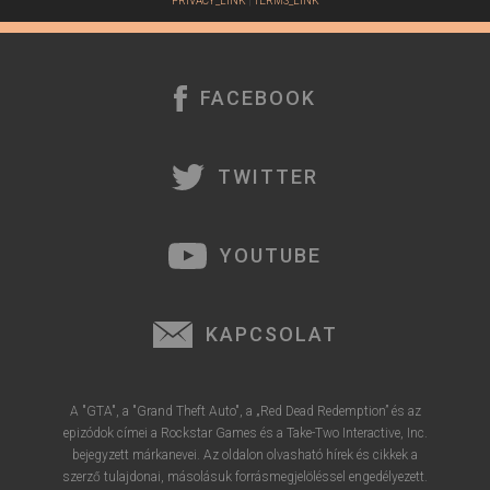
PRIVACY_LINK
|
TERMS_LINK
FACEBOOK
TWITTER
YOUTUBE
KAPCSOLAT
A "GTA", a "Grand Theft Auto", a „Red Dead Redemption” és az
epizódok címei a Rockstar Games és a Take-Two Interactive, Inc.
bejegyzett márkanevei. Az oldalon olvasható hírek és cikkek a
szerző tulajdonai, másolásuk forrásmegjelöléssel engedélyezett.