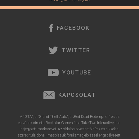
PRIVACY_LINK
|
TERMS_LINK
FACEBOOK
TWITTER
YOUTUBE
KAPCSOLAT
A "GTA", a "Grand Theft Auto", a „Red Dead Redemption” és az
epizódok címei a Rockstar Games és a Take-Two Interactive, Inc.
bejegyzett márkanevei. Az oldalon olvasható hírek és cikkek a
szerző tulajdonai, másolásuk forrásmegjelöléssel engedélyezett.