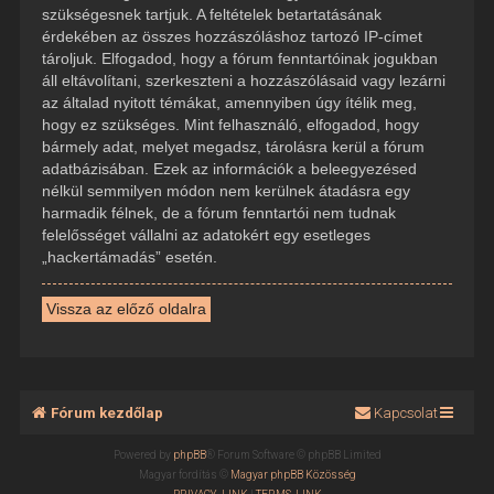
szükségesnek tartjuk. A feltételek betartatásának
érdekében az összes hozzászóláshoz tartozó IP-címet
tároljuk. Elfogadod, hogy a fórum fenntartóinak jogukban
áll eltávolítani, szerkeszteni a hozzászólásaid vagy lezárni
az általad nyitott témákat, amennyiben úgy ítélik meg,
hogy ez szükséges. Mint felhasználó, elfogadod, hogy
bármely adat, melyet megadsz, tárolásra kerül a fórum
adatbázisában. Ezek az információk a beleegyezésed
nélkül semmilyen módon nem kerülnek átadásra egy
harmadik félnek, de a fórum fenntartói nem tudnak
felelősséget vállalni az adatokért egy esetleges
„hackertámadás” esetén.
Vissza az előző oldalra
Fórum kezdőlap
Kapcsolat
Powered by
phpBB
® Forum Software © phpBB Limited
Magyar fordítás ©
Magyar phpBB Közösség