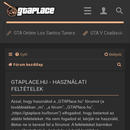
GTA Online Los Santos Tuners
GTA V Csalások
GyIK
Belépés
K
Fórum kezdőlap
e
GTAPLACE.HU - HASZNÁLATI
r
FELTÉTELEK
e
s
Azzal, hogy használod a „GTAPlace.hu” fórumot (a
é
továbbiakban „mi”, „a fórum”, „GTAPlace.hu”,
„https://gtaplace.hu/forum”) elfogadod, hogy betartod az
s
alábbi feltételeket. Ha nem fogadod el, kérjük ne használd,
illetve ne is keresd fel a fórumot. A feltételeket bármikor