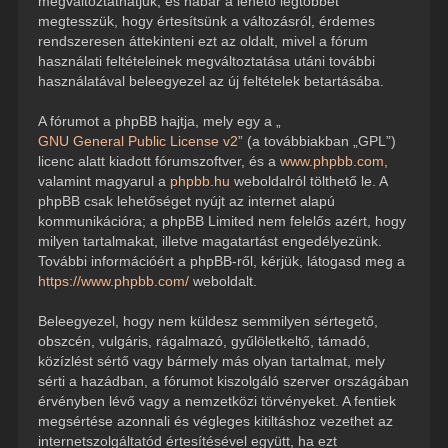
megváltoztathatjuk, és habár a lehető legtöbbet
megtesszük, hogy értesítsünk a változásról, érdemes
rendszeresen áttekinteni ezt az oldalt, mivel a fórum
használati feltételeinek megváltoztatása utáni további
használatával beleegyezel az új feltételek betartásába.
A fórumot a phpBB hajtja, mely egy a „
GNU General Public License v2
” (a továbbiakban „GPL”)
licenc alatt kiadott fórumszoftver, és a
www.phpbb.com
,
valamint magyarul a
phpbb.hu
weboldalról tölthető le. A
phpBB csak lehetőséget nyújt az internet alapú
kommunikációra; a phpBB Limited nem felelős azért, hogy
milyen tartalmakat, illetve magatartást engedélyezünk.
További információért a phpBB-ről, kérjük, látogasd meg a
https://www.phpbb.com/
weboldalt.
Beleegyezel, hogy nem küldesz semmilyen sértegető,
obszcén, vulgáris, rágalmazó, gyűlöletkeltő, támadó,
közízlést sértő vagy bármely más olyan tartalmat, mely
sérti a hazádban, a fórumot kiszolgáló szerver országában
érvényben lévő vagy a nemzetközi törvényeket. A fentiek
megsértése azonnali és végleges kitiltáshoz vezethet az
internetszolgáltatód értesítésével együtt, ha ezt