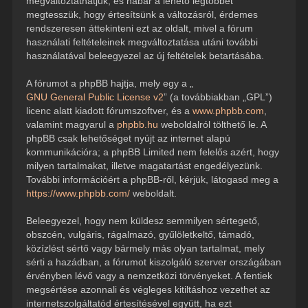
megváltoztathatjuk, és habár a lehető legtöbbet
megtesszük, hogy értesítsünk a változásról, érdemes
rendszeresen áttekinteni ezt az oldalt, mivel a fórum
használati feltételeinek megváltoztatása utáni további
használatával beleegyezel az új feltételek betartásába.
A fórumot a phpBB hajtja, mely egy a „
GNU General Public License v2
” (a továbbiakban „GPL”)
licenc alatt kiadott fórumszoftver, és a
www.phpbb.com
,
valamint magyarul a
phpbb.hu
weboldalról tölthető le. A
phpBB csak lehetőséget nyújt az internet alapú
kommunikációra; a phpBB Limited nem felelős azért, hogy
milyen tartalmakat, illetve magatartást engedélyezünk.
További információért a phpBB-ről, kérjük, látogasd meg a
https://www.phpbb.com/
weboldalt.
Beleegyezel, hogy nem küldesz semmilyen sértegető,
obszcén, vulgáris, rágalmazó, gyűlöletkeltő, támadó,
közízlést sértő vagy bármely más olyan tartalmat, mely
sérti a hazádban, a fórumot kiszolgáló szerver országában
érvényben lévő vagy a nemzetközi törvényeket. A fentiek
megsértése azonnali és végleges kitiltáshoz vezethet az
internetszolgáltatód értesítésével együtt, ha ezt