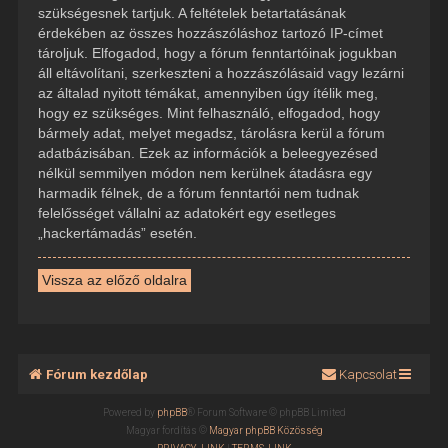
szükségesnek tartjuk. A feltételek betartatásának
érdekében az összes hozzászóláshoz tartozó IP-címet
tároljuk. Elfogadod, hogy a fórum fenntartóinak jogukban
áll eltávolítani, szerkeszteni a hozzászólásaid vagy lezárni
az általad nyitott témákat, amennyiben úgy ítélik meg,
hogy ez szükséges. Mint felhasználó, elfogadod, hogy
bármely adat, melyet megadsz, tárolásra kerül a fórum
adatbázisában. Ezek az információk a beleegyezésed
nélkül semmilyen módon nem kerülnek átadásra egy
harmadik félnek, de a fórum fenntartói nem tudnak
felelősséget vállalni az adatokért egy esetleges
„hackertámadás” esetén.
Vissza az előző oldalra
Fórum kezdőlap
Kapcsolat
Powered by
phpBB
® Forum Software © phpBB Limited
Magyar fordítás ©
Magyar phpBB Közösség