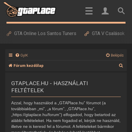
GTA Online Los Santos Tuners
GTA V Csalások
GyIK
Belépés
K
Fórum kezdőlap
e
GTAPLACE.HU - HASZNÁLATI
r
FELTÉTELEK
e
s
Azzal, hogy használod a „GTAPlace.hu” fórumot (a
é
továbbiakban „mi”, „a fórum”, „GTAPlace.hu”,
„https://gtaplace.hu/forum”) elfogadod, hogy betartod az
s
alábbi feltételeket. Ha nem fogadod el, kérjük ne használd,
illetve ne is keresd fel a fórumot. A feltételeket bármikor