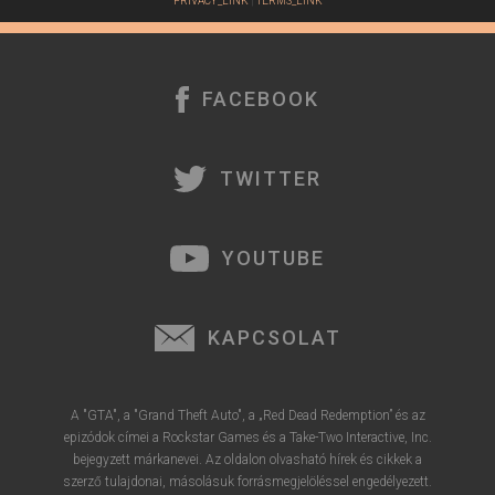
PRIVACY_LINK
|
TERMS_LINK
FACEBOOK
TWITTER
YOUTUBE
KAPCSOLAT
A "GTA", a "Grand Theft Auto", a „Red Dead Redemption” és az
epizódok címei a Rockstar Games és a Take-Two Interactive, Inc.
bejegyzett márkanevei. Az oldalon olvasható hírek és cikkek a
szerző tulajdonai, másolásuk forrásmegjelöléssel engedélyezett.