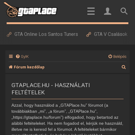
GTA Online Los Santos Tuners
GTA V Csalások
GyIK
Belépés
K
Fórum kezdőlap
e
GTAPLACE.HU - HASZNÁLATI
r
FELTÉTELEK
e
s
Azzal, hogy használod a „GTAPlace.hu” fórumot (a
é
továbbiakban „mi”, „a fórum”, „GTAPlace.hu”,
„https://gtaplace.hu/forum”) elfogadod, hogy betartod az
s
alábbi feltételeket. Ha nem fogadod el, kérjük ne használd,
illetve ne is keresd fel a fórumot. A feltételeket bármikor