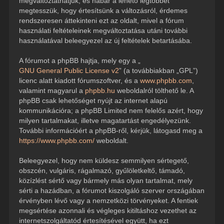
megváltoztathatjuk, és habár a lehető legtöbbet
megtesszük, hogy értesítsünk a változásról, érdemes
rendszeresen áttekinteni ezt az oldalt, mivel a fórum
használati feltételeinek megváltoztatása utáni további
használatával beleegyezel az új feltételek betartásába.
A fórumot a phpBB hajtja, mely egy a „
GNU General Public License v2
” (a továbbiakban „GPL”)
licenc alatt kiadott fórumszoftver, és a
www.phpbb.com
,
valamint magyarul a
phpbb.hu
weboldalról tölthető le. A
phpBB csak lehetőséget nyújt az internet alapú
kommunikációra; a phpBB Limited nem felelős azért, hogy
milyen tartalmakat, illetve magatartást engedélyezünk.
További információért a phpBB-ről, kérjük, látogasd meg a
https://www.phpbb.com/
weboldalt.
Beleegyezel, hogy nem küldesz semmilyen sértegető,
obszcén, vulgáris, rágalmazó, gyűlöletkeltő, támadó,
közízlést sértő vagy bármely más olyan tartalmat, mely
sérti a hazádban, a fórumot kiszolgáló szerver országában
érvényben lévő vagy a nemzetközi törvényeket. A fentiek
megsértése azonnali és végleges kitiltáshoz vezethet az
internetszolgáltatód értesítésével együtt, ha ezt