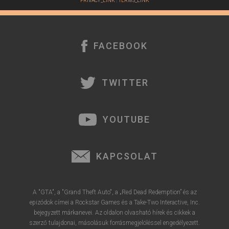
PRIVACY_LINK
|
TERMS_LINK
FACEBOOK
TWITTER
YOUTUBE
KAPCSOLAT
A "GTA", a "Grand Theft Auto", a „Red Dead Redemption” és az
epizódok címei a Rockstar Games és a Take-Two Interactive, Inc.
bejegyzett márkanevei. Az oldalon olvasható hírek és cikkek a
szerző tulajdonai, másolásuk forrásmegjelöléssel engedélyezett.