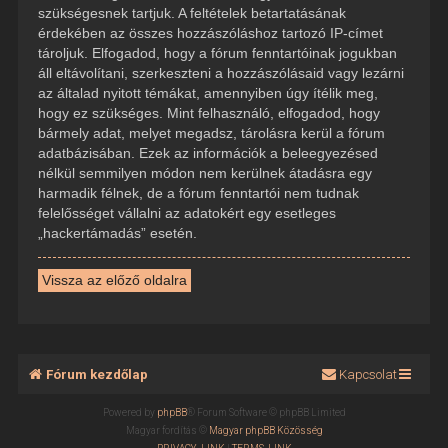
szükségesnek tartjuk. A feltételek betartatásának
érdekében az összes hozzászóláshoz tartozó IP-címet
tároljuk. Elfogadod, hogy a fórum fenntartóinak jogukban
áll eltávolítani, szerkeszteni a hozzászólásaid vagy lezárni
az általad nyitott témákat, amennyiben úgy ítélik meg,
hogy ez szükséges. Mint felhasználó, elfogadod, hogy
bármely adat, melyet megadsz, tárolásra kerül a fórum
adatbázisában. Ezek az információk a beleegyezésed
nélkül semmilyen módon nem kerülnek átadásra egy
harmadik félnek, de a fórum fenntartói nem tudnak
felelősséget vállalni az adatokért egy esetleges
„hackertámadás” esetén.
Vissza az előző oldalra
Fórum kezdőlap
Kapcsolat
Powered by
phpBB
® Forum Software © phpBB Limited
Magyar fordítás ©
Magyar phpBB Közösség