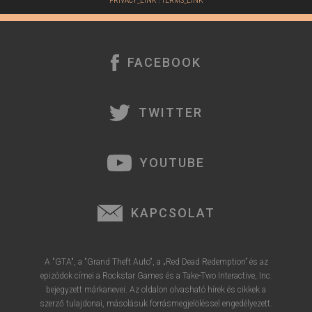
PRIVACY_LINK
|
TERMS_LINK
FACEBOOK
TWITTER
YOUTUBE
KAPCSOLAT
A "GTA", a "Grand Theft Auto", a „Red Dead Redemption” és az
epizódok címei a Rockstar Games és a Take-Two Interactive, Inc.
bejegyzett márkanevei. Az oldalon olvasható hírek és cikkek a
szerző tulajdonai, másolásuk forrásmegjelöléssel engedélyezett.