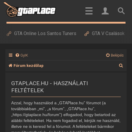
GTA Online Los Santos Tuners
GTA V Csalások
GyIK
Belépés
K
Fórum kezdőlap
e
GTAPLACE.HU - HASZNÁLATI
r
FELTÉTELEK
e
s
Azzal, hogy használod a „GTAPlace.hu” fórumot (a
é
továbbiakban „mi”, „a fórum”, „GTAPlace.hu”,
„https://gtaplace.hu/forum”) elfogadod, hogy betartod az
s
alábbi feltételeket. Ha nem fogadod el, kérjük ne használd,
illetve ne is keresd fel a fórumot. A feltételeket bármikor