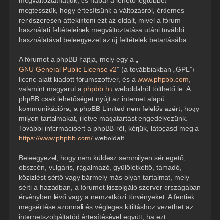
megváltoztathatjuk, és habár a lehető legtöbbet
megtesszük, hogy értesítsünk a változásról, érdemes
rendszeresen áttekinteni ezt az oldalt, mivel a fórum
használati feltételeinek megváltoztatása utáni további
használatával beleegyezel az új feltételek betartásába.
A fórumot a phpBB hajtja, mely egy a „
GNU General Public License v2
” (a továbbiakban „GPL”)
licenc alatt kiadott fórumszoftver, és a
www.phpbb.com
,
valamint magyarul a
phpbb.hu
weboldalról tölthető le. A
phpBB csak lehetőséget nyújt az internet alapú
kommunikációra; a phpBB Limited nem felelős azért, hogy
milyen tartalmakat, illetve magatartást engedélyezünk.
További információért a phpBB-ről, kérjük, látogasd meg a
https://www.phpbb.com/
weboldalt.
Beleegyezel, hogy nem küldesz semmilyen sértegető,
obszcén, vulgáris, rágalmazó, gyűlöletkeltő, támadó,
közízlést sértő vagy bármely más olyan tartalmat, mely
sérti a hazádban, a fórumot kiszolgáló szerver országában
érvényben lévő vagy a nemzetközi törvényeket. A fentiek
megsértése azonnali és végleges kitiltáshoz vezethet az
internetszolgáltatód értesítésével együtt, ha ezt