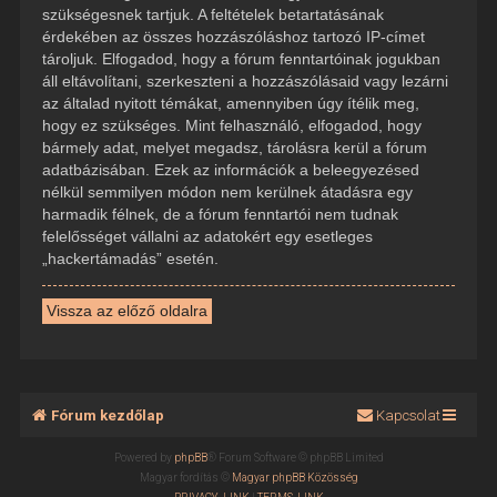
szükségesnek tartjuk. A feltételek betartatásának
érdekében az összes hozzászóláshoz tartozó IP-címet
tároljuk. Elfogadod, hogy a fórum fenntartóinak jogukban
áll eltávolítani, szerkeszteni a hozzászólásaid vagy lezárni
az általad nyitott témákat, amennyiben úgy ítélik meg,
hogy ez szükséges. Mint felhasználó, elfogadod, hogy
bármely adat, melyet megadsz, tárolásra kerül a fórum
adatbázisában. Ezek az információk a beleegyezésed
nélkül semmilyen módon nem kerülnek átadásra egy
harmadik félnek, de a fórum fenntartói nem tudnak
felelősséget vállalni az adatokért egy esetleges
„hackertámadás” esetén.
Vissza az előző oldalra
Fórum kezdőlap
Kapcsolat
Powered by
phpBB
® Forum Software © phpBB Limited
Magyar fordítás ©
Magyar phpBB Közösség