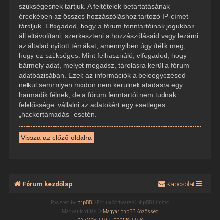
szükségesnek tartjuk. A feltételek betartatásának
érdekében az összes hozzászóláshoz tartozó IP-címet
tároljuk. Elfogadod, hogy a fórum fenntartóinak jogukban
áll eltávolítani, szerkeszteni a hozzászólásaid vagy lezárni
az általad nyitott témákat, amennyiben úgy ítélik meg,
hogy ez szükséges. Mint felhasználó, elfogadod, hogy
bármely adat, melyet megadsz, tárolásra kerül a fórum
adatbázisában. Ezek az információk a beleegyezésed
nélkül semmilyen módon nem kerülnek átadásra egy
harmadik félnek, de a fórum fenntartói nem tudnak
felelősséget vállalni az adatokért egy esetleges
„hackertámadás” esetén.
Vissza az előző oldalra
Fórum kezdőlap
Kapcsolat
Powered by
phpBB
® Forum Software © phpBB Limited
Magyar fordítás ©
Magyar phpBB Közösség