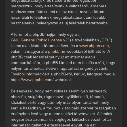
megváltoztathatjuk, és habár a lehető legtöbbet
megtesszük, hogy értesítsünk a változásról, érdemes
rendszeresen áttekinteni ezt az oldalt, mivel a fórum
használati feltételeinek megváltoztatása utáni további
használatával beleegyezel az új feltételek betartásába.
A fórumot a phpBB hajtja, mely egy a „
GNU General Public License v2
” (a továbbiakban „GPL”)
licenc alatt kiadott fórumszoftver, és a
www.phpbb.com
,
valamint magyarul a
phpbb.hu
weboldalról tölthető le. A
phpBB csak lehetőséget nyújt az internet alapú
kommunikációra; a phpBB Limited nem felelős azért, hogy
milyen tartalmakat, illetve magatartást engedélyezünk.
További információért a phpBB-ről, kérjük, látogasd meg a
https://www.phpbb.com/
weboldalt.
Beleegyezel, hogy nem küldesz semmilyen sértegető,
obszcén, vulgáris, rágalmazó, gyűlöletkeltő, támadó,
közízlést sértő vagy bármely más olyan tartalmat, mely
sérti a hazádban, a fórumot kiszolgáló szerver országában
érvényben lévő vagy a nemzetközi törvényeket. A fentiek
megsértése azonnali és végleges kitiltáshoz vezethet az
internetszolgáltatód értesítésével együtt, ha ezt