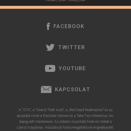
PRIVACY_LINK
|
TERMS_LINK
FACEBOOK
TWITTER
YOUTUBE
KAPCSOLAT
A "GTA", a "Grand Theft Auto", a „Red Dead Redemption” és az
epizódok címei a Rockstar Games és a Take-Two Interactive, Inc.
bejegyzett márkanevei. Az oldalon olvasható hírek és cikkek a
szerző tulajdonai, másolásuk forrásmegjelöléssel engedélyezett.