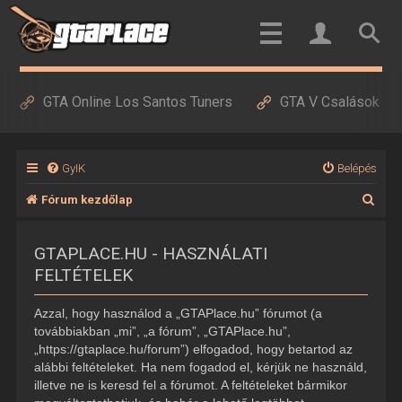
GTA Online Los Santos Tuners
GTA V Csalások
GyIK
Belépés
K
Fórum kezdőlap
e
GTAPLACE.HU - HASZNÁLATI
r
FELTÉTELEK
e
s
Azzal, hogy használod a „GTAPlace.hu” fórumot (a
é
továbbiakban „mi”, „a fórum”, „GTAPlace.hu”,
„https://gtaplace.hu/forum”) elfogadod, hogy betartod az
s
alábbi feltételeket. Ha nem fogadod el, kérjük ne használd,
illetve ne is keresd fel a fórumot. A feltételeket bármikor