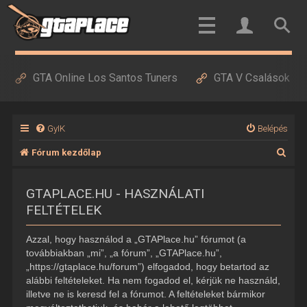
GTA Online Los Santos Tuners
GTA V Csalások
GyIK
Belépés
K
Fórum kezdőlap
e
GTAPLACE.HU - HASZNÁLATI
r
FELTÉTELEK
e
s
Azzal, hogy használod a „GTAPlace.hu” fórumot (a
é
továbbiakban „mi”, „a fórum”, „GTAPlace.hu”,
„https://gtaplace.hu/forum”) elfogadod, hogy betartod az
s
alábbi feltételeket. Ha nem fogadod el, kérjük ne használd,
illetve ne is keresd fel a fórumot. A feltételeket bármikor