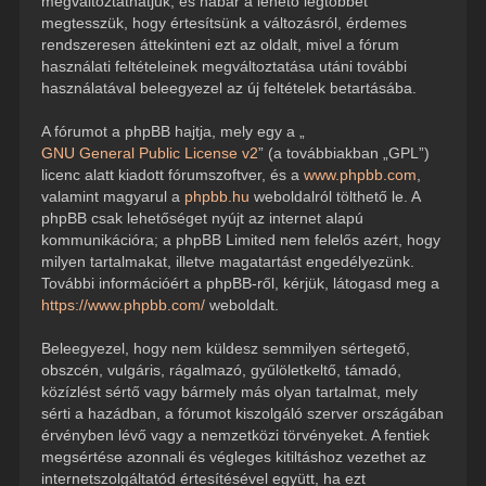
megváltoztathatjuk, és habár a lehető legtöbbet
megtesszük, hogy értesítsünk a változásról, érdemes
rendszeresen áttekinteni ezt az oldalt, mivel a fórum
használati feltételeinek megváltoztatása utáni további
használatával beleegyezel az új feltételek betartásába.
A fórumot a phpBB hajtja, mely egy a „
GNU General Public License v2
” (a továbbiakban „GPL”)
licenc alatt kiadott fórumszoftver, és a
www.phpbb.com
,
valamint magyarul a
phpbb.hu
weboldalról tölthető le. A
phpBB csak lehetőséget nyújt az internet alapú
kommunikációra; a phpBB Limited nem felelős azért, hogy
milyen tartalmakat, illetve magatartást engedélyezünk.
További információért a phpBB-ről, kérjük, látogasd meg a
https://www.phpbb.com/
weboldalt.
Beleegyezel, hogy nem küldesz semmilyen sértegető,
obszcén, vulgáris, rágalmazó, gyűlöletkeltő, támadó,
közízlést sértő vagy bármely más olyan tartalmat, mely
sérti a hazádban, a fórumot kiszolgáló szerver országában
érvényben lévő vagy a nemzetközi törvényeket. A fentiek
megsértése azonnali és végleges kitiltáshoz vezethet az
internetszolgáltatód értesítésével együtt, ha ezt