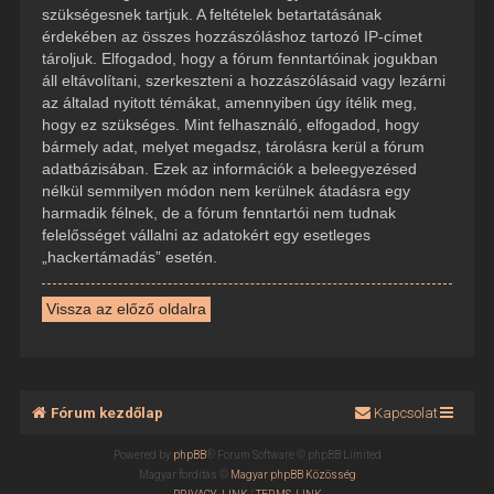
szükségesnek tartjuk. A feltételek betartatásának
érdekében az összes hozzászóláshoz tartozó IP-címet
tároljuk. Elfogadod, hogy a fórum fenntartóinak jogukban
áll eltávolítani, szerkeszteni a hozzászólásaid vagy lezárni
az általad nyitott témákat, amennyiben úgy ítélik meg,
hogy ez szükséges. Mint felhasználó, elfogadod, hogy
bármely adat, melyet megadsz, tárolásra kerül a fórum
adatbázisában. Ezek az információk a beleegyezésed
nélkül semmilyen módon nem kerülnek átadásra egy
harmadik félnek, de a fórum fenntartói nem tudnak
felelősséget vállalni az adatokért egy esetleges
„hackertámadás” esetén.
Vissza az előző oldalra
Fórum kezdőlap
Kapcsolat
Powered by
phpBB
® Forum Software © phpBB Limited
Magyar fordítás ©
Magyar phpBB Közösség