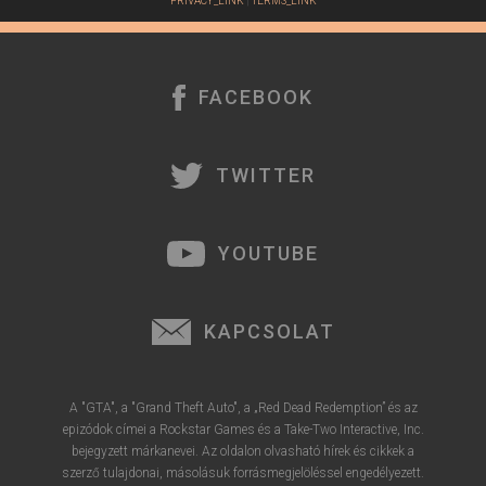
PRIVACY_LINK
|
TERMS_LINK
FACEBOOK
TWITTER
YOUTUBE
KAPCSOLAT
A "GTA", a "Grand Theft Auto", a „Red Dead Redemption” és az
epizódok címei a Rockstar Games és a Take-Two Interactive, Inc.
bejegyzett márkanevei. Az oldalon olvasható hírek és cikkek a
szerző tulajdonai, másolásuk forrásmegjelöléssel engedélyezett.