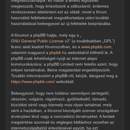
megváltoztathatjuk, és habár a lehető legtöbbet
megtesszük, hogy értesítsünk a változásról, érdemes
rendszeresen áttekinteni ezt az oldalt, mivel a fórum
használati feltételeinek megváltoztatása utáni további
használatával beleegyezel az új feltételek betartásába.
A fórumot a phpBB hajtja, mely egy a „
GNU General Public License v2
” (a továbbiakban „GPL”)
licenc alatt kiadott fórumszoftver, és a
www.phpbb.com
,
valamint magyarul a
phpbb.hu
weboldalról tölthető le. A
phpBB csak lehetőséget nyújt az internet alapú
kommunikációra; a phpBB Limited nem felelős azért, hogy
milyen tartalmakat, illetve magatartást engedélyezünk.
További információért a phpBB-ről, kérjük, látogasd meg a
https://www.phpbb.com/
weboldalt.
Beleegyezel, hogy nem küldesz semmilyen sértegető,
obszcén, vulgáris, rágalmazó, gyűlöletkeltő, támadó,
közízlést sértő vagy bármely más olyan tartalmat, mely
sérti a hazádban, a fórumot kiszolgáló szerver országában
érvényben lévő vagy a nemzetközi törvényeket. A fentiek
megsértése azonnali és végleges kitiltáshoz vezethet az
internetszolgáltatód értesítésével együtt, ha ezt