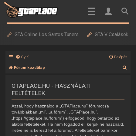
GTA Online Los Santos Tuners
GTA V Csalások
GyIK
Belépés
K
Fórum kezdőlap
e
GTAPLACE.HU - HASZNÁLATI
r
FELTÉTELEK
e
s
Azzal, hogy használod a „GTAPlace.hu” fórumot (a
é
továbbiakban „mi”, „a fórum”, „GTAPlace.hu”,
„https://gtaplace.hu/forum”) elfogadod, hogy betartod az
s
alábbi feltételeket. Ha nem fogadod el, kérjük ne használd,
illetve ne is keresd fel a fórumot. A feltételeket bármikor