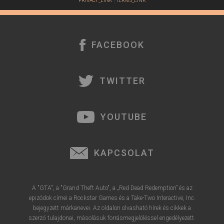
PRIVACY_LINK
|
TERMS_LINK
FACEBOOK
TWITTER
YOUTUBE
KAPCSOLAT
A "GTA", a "Grand Theft Auto", a „Red Dead Redemption” és az
epizódok címei a Rockstar Games és a Take-Two Interactive, Inc.
bejegyzett márkanevei. Az oldalon olvasható hírek és cikkek a
szerző tulajdonai, másolásuk forrásmegjelöléssel engedélyezett.