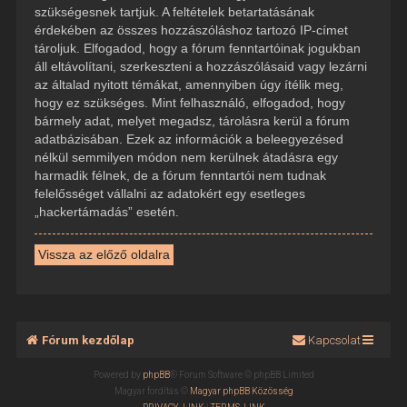
szükségesnek tartjuk. A feltételek betartatásának
érdekében az összes hozzászóláshoz tartozó IP-címet
tároljuk. Elfogadod, hogy a fórum fenntartóinak jogukban
áll eltávolítani, szerkeszteni a hozzászólásaid vagy lezárni
az általad nyitott témákat, amennyiben úgy ítélik meg,
hogy ez szükséges. Mint felhasználó, elfogadod, hogy
bármely adat, melyet megadsz, tárolásra kerül a fórum
adatbázisában. Ezek az információk a beleegyezésed
nélkül semmilyen módon nem kerülnek átadásra egy
harmadik félnek, de a fórum fenntartói nem tudnak
felelősséget vállalni az adatokért egy esetleges
„hackertámadás” esetén.
Vissza az előző oldalra
Fórum kezdőlap
Kapcsolat
Powered by
phpBB
® Forum Software © phpBB Limited
Magyar fordítás ©
Magyar phpBB Közösség