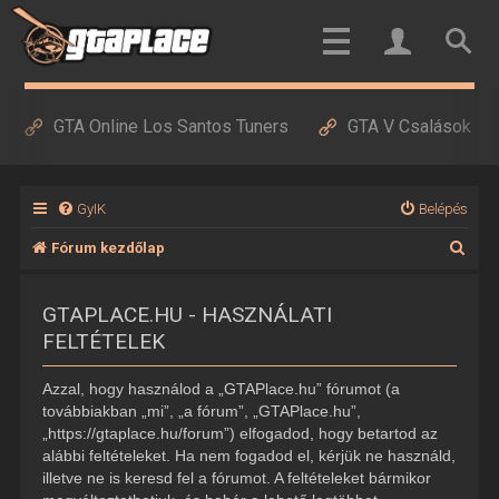
GTA Online Los Santos Tuners
GTA V Csalások
GyIK
Belépés
K
Fórum kezdőlap
e
GTAPLACE.HU - HASZNÁLATI
r
FELTÉTELEK
e
s
Azzal, hogy használod a „GTAPlace.hu” fórumot (a
é
továbbiakban „mi”, „a fórum”, „GTAPlace.hu”,
„https://gtaplace.hu/forum”) elfogadod, hogy betartod az
s
alábbi feltételeket. Ha nem fogadod el, kérjük ne használd,
illetve ne is keresd fel a fórumot. A feltételeket bármikor