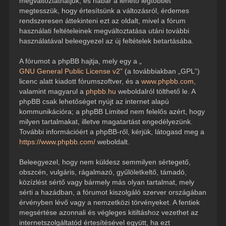
megváltoztathatjuk, és habár a lehető legtöbbet
megtesszük, hogy értesítsünk a változásról, érdemes
rendszeresen áttekinteni ezt az oldalt, mivel a fórum
használati feltételeinek megváltoztatása utáni további
használatával beleegyezel az új feltételek betartásába.
A fórumot a phpBB hajtja, mely egy a „
GNU General Public License v2
” (a továbbiakban „GPL”)
licenc alatt kiadott fórumszoftver, és a
www.phpbb.com
,
valamint magyarul a
phpbb.hu
weboldalról tölthető le. A
phpBB csak lehetőséget nyújt az internet alapú
kommunikációra; a phpBB Limited nem felelős azért, hogy
milyen tartalmakat, illetve magatartást engedélyezünk.
További információért a phpBB-ről, kérjük, látogasd meg a
https://www.phpbb.com/
weboldalt.
Beleegyezel, hogy nem küldesz semmilyen sértegető,
obszcén, vulgáris, rágalmazó, gyűlöletkeltő, támadó,
közízlést sértő vagy bármely más olyan tartalmat, mely
sérti a hazádban, a fórumot kiszolgáló szerver országában
érvényben lévő vagy a nemzetközi törvényeket. A fentiek
megsértése azonnali és végleges kitiltáshoz vezethet az
internetszolgáltatód értesítésével együtt, ha ezt