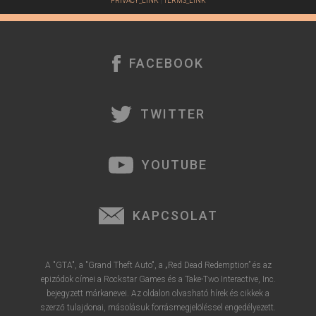
PRIVACY_LINK
|
TERMS_LINK
FACEBOOK
TWITTER
YOUTUBE
KAPCSOLAT
A "GTA", a "Grand Theft Auto", a „Red Dead Redemption” és az
epizódok címei a Rockstar Games és a Take-Two Interactive, Inc.
bejegyzett márkanevei. Az oldalon olvasható hírek és cikkek a
szerző tulajdonai, másolásuk forrásmegjelöléssel engedélyezett.