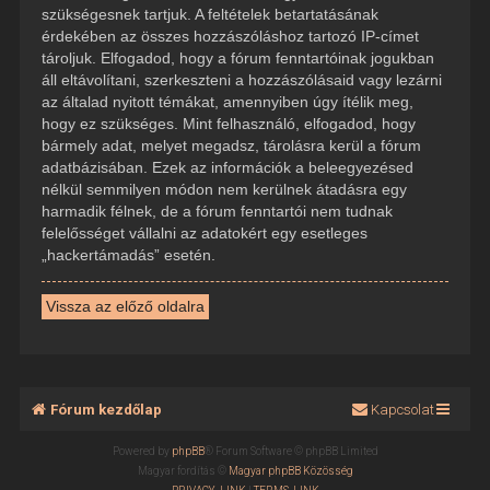
szükségesnek tartjuk. A feltételek betartatásának
érdekében az összes hozzászóláshoz tartozó IP-címet
tároljuk. Elfogadod, hogy a fórum fenntartóinak jogukban
áll eltávolítani, szerkeszteni a hozzászólásaid vagy lezárni
az általad nyitott témákat, amennyiben úgy ítélik meg,
hogy ez szükséges. Mint felhasználó, elfogadod, hogy
bármely adat, melyet megadsz, tárolásra kerül a fórum
adatbázisában. Ezek az információk a beleegyezésed
nélkül semmilyen módon nem kerülnek átadásra egy
harmadik félnek, de a fórum fenntartói nem tudnak
felelősséget vállalni az adatokért egy esetleges
„hackertámadás” esetén.
Vissza az előző oldalra
Fórum kezdőlap
Kapcsolat
Powered by
phpBB
® Forum Software © phpBB Limited
Magyar fordítás ©
Magyar phpBB Közösség