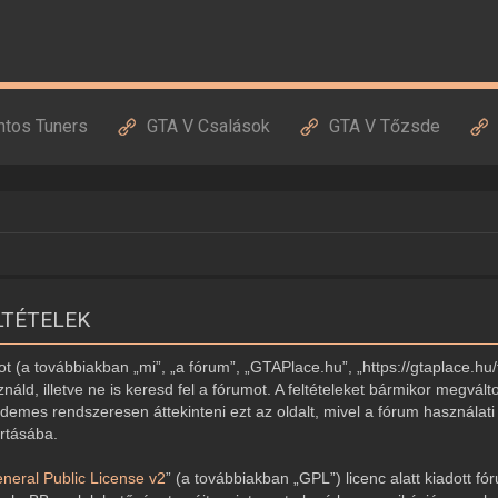
ntos Tuners
GTA V Csalások
GTA V Tőzsde
LTÉTELEK
 (a továbbiakban „mi”, „a fórum”, „GTAPlace.hu”, „https://gtaplace.hu/
náld, illetve ne is keresd fel a fórumot. A feltételeket bármikor megvált
demes rendszeresen áttekinteni ezt az oldalt, mivel a fórum használati 
artásába.
eral Public License v2
” (a továbbiakban „GPL”) licenc alatt kiadott fó