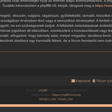
 A phpBB csak lehetőséget nyújt az internet alapú kommunikációra; a ph
k. További információért a phpBB-ről, kérjük, látogasd meg a
https://w
gető, obszcén, vulgáris, rágalmazó, gyűlöletkeltő, támadó, közízlést 
r országában érvényben lévő vagy a nemzetközi törvényeket. A fentiek 
 együtt, ha ezt szükségesnek tartjuk. A feltételek betartatásának érde
rtóinak jogukban áll eltávolítani, szerkeszteni a hozzászólásaid vagy le
sználó, elfogadod, hogy bármely adat, melyet megadsz, tárolásra kerül
ülnek átadásra egy harmadik félnek, de a fórum fenntartói nem tudnak
Kapcsolat
Fórum süti
Powered by
phpBB
® Forum Software © phpBB Limited
Magyar fordítás ©
Magyar phpBB Közösség
PRIVACY_LINK
|
TERMS_LINK