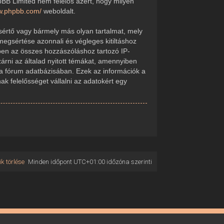
pBB Limited nem felelős azért, hogy milyen
ww.phpbb.com/
weboldalt.
sértő vagy bármely más olyan tartalmat, mely
megsértése azonnali és végleges kitiltáshoz
kében az összes hozzászóláshoz tartozó IP-
zárni az általad nyitott témákat, amennyiben
 a fórum adatbázisában. Ezek az információk a
 felelősséget vállalni az adatokért egy
k törlése
Minden időpont
UTC+01:00
időzóna szerinti