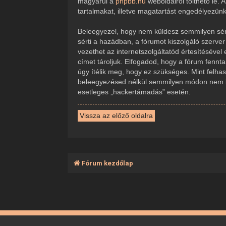
magyarul a
phpbb.hu
weboldalról tölthető le.
tartalmakat, illetve magatartást engedélyezün
Beleegyezel, hogy nem küldesz semmilyen sérte
sérti a hazádban, a fórumot kiszolgáló szerve
vezethet az internetszolgáltatód értesítésével
címet tároljuk. Elfogadod, hogy a fórum fennta
úgy ítélik meg, hogy ez szükséges. Mint felha
beleegyezésed nélkül semmilyen módon nem ker
esetleges „hackertámadás” esetén.
Vissza az előző oldalra
Fórum kezdőlap