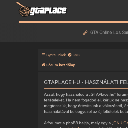
GTA Online Los Sa
Gyors linkek
GyIK
Fórum kezdőlap
GTAPLACE.HU - HASZNÁLATI FE
Azzal, hogy használod a „GTAPlace.hu” fórumot
feltételeket. Ha nem fogadod el, kérjük ne hasz
megtesszük, hogy értesítsünk a változásról, ér
használatával beleegyezel az új feltételek bet
A fórumot a phpBB hajtja, mely egy a „
GNU Gen