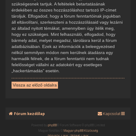
szükségesnek tartjuk. A feltételek betartatásának
érdekében az összes hozzászóláshoz tartozó IP-címet
tároljuk. Elfogadod, hogy a fórum fenntartóinak jogukban
áll eltávolítani, szerkeszteni a hozzászólásaid vagy lezárni
az általad nyitott témákat, amennyiben úgy ítélik meg,
hogy ez szükséges. Mint felhasználó, elfogadod, hogy
bármely adat, melyet megadsz, tárolásra kerül a fórum
adatbázisában. Ezek az információk a beleegyezésed
nélkül semmilyen módon nem kerülnek átadásra egy
harmadik félnek, de a fórum fenntartói nem tudnak
felelősséget vállalni az adatokért egy esetleges
„hackertámadás” esetén.
Vissza az előző oldalra
Fórum kezdőlap
Kapcsolat
Powered by
phpBB
® Forum Software © phpBB Limited
Magyar fordítás ©
Magyar phpBB Közösség