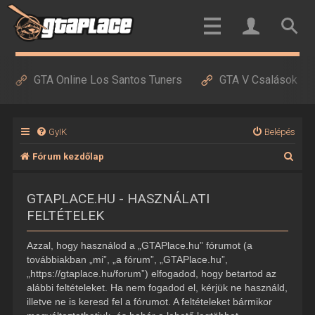
GTA Online Los Santos Tuners
GTA V Csalások
GyIK
Belépés
K
Fórum kezdőlap
e
GTAPLACE.HU - HASZNÁLATI
r
FELTÉTELEK
e
s
Azzal, hogy használod a „GTAPlace.hu” fórumot (a
é
továbbiakban „mi”, „a fórum”, „GTAPlace.hu”,
„https://gtaplace.hu/forum”) elfogadod, hogy betartod az
s
alábbi feltételeket. Ha nem fogadod el, kérjük ne használd,
illetve ne is keresd fel a fórumot. A feltételeket bármikor