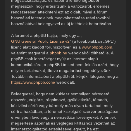
megváltoztathatjuk, és habár a lehető legtöbbet
megtesszük, hogy értesítsünk a változásról, érdemes
rendszeresen áttekinteni ezt az oldalt, mivel a fórum
használati feltételeinek megváltoztatása utáni további
használatával beleegyezel az új feltételek betartásába.
A fórumot a phpBB hajtja, mely egy a „
GNU General Public License v2
” (a továbbiakban „GPL”)
licenc alatt kiadott fórumszoftver, és a
www.phpbb.com
,
valamint magyarul a
phpbb.hu
weboldalról tölthető le. A
phpBB csak lehetőséget nyújt az internet alapú
kommunikációra; a phpBB Limited nem felelős azért, hogy
milyen tartalmakat, illetve magatartást engedélyezünk.
További információért a phpBB-ről, kérjük, látogasd meg a
https://www.phpbb.com/
weboldalt.
Beleegyezel, hogy nem küldesz semmilyen sértegető,
obszcén, vulgáris, rágalmazó, gyűlöletkeltő, támadó,
közízlést sértő vagy bármely más olyan tartalmat, mely
sérti a hazádban, a fórumot kiszolgáló szerver országában
érvényben lévő vagy a nemzetközi törvényeket. A fentiek
megsértése azonnali és végleges kitiltáshoz vezethet az
internetszolgáltatód értesítésével együtt, ha ezt