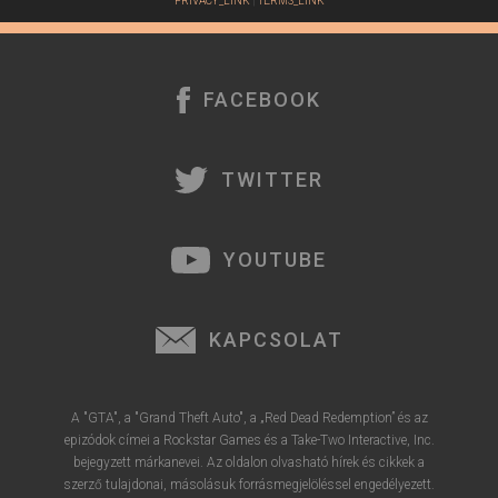
PRIVACY_LINK
|
TERMS_LINK
FACEBOOK
TWITTER
YOUTUBE
KAPCSOLAT
A "GTA", a "Grand Theft Auto", a „Red Dead Redemption” és az
epizódok címei a Rockstar Games és a Take-Two Interactive, Inc.
bejegyzett márkanevei. Az oldalon olvasható hírek és cikkek a
szerző tulajdonai, másolásuk forrásmegjelöléssel engedélyezett.