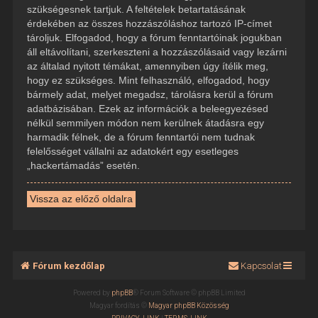
szükségesnek tartjuk. A feltételek betartatásának
érdekében az összes hozzászóláshoz tartozó IP-címet
tároljuk. Elfogadod, hogy a fórum fenntartóinak jogukban
áll eltávolítani, szerkeszteni a hozzászólásaid vagy lezárni
az általad nyitott témákat, amennyiben úgy ítélik meg,
hogy ez szükséges. Mint felhasználó, elfogadod, hogy
bármely adat, melyet megadsz, tárolásra kerül a fórum
adatbázisában. Ezek az információk a beleegyezésed
nélkül semmilyen módon nem kerülnek átadásra egy
harmadik félnek, de a fórum fenntartói nem tudnak
felelősséget vállalni az adatokért egy esetleges
„hackertámadás” esetén.
Vissza az előző oldalra
Fórum kezdőlap
Kapcsolat
Powered by
phpBB
® Forum Software © phpBB Limited
Magyar fordítás ©
Magyar phpBB Közösség