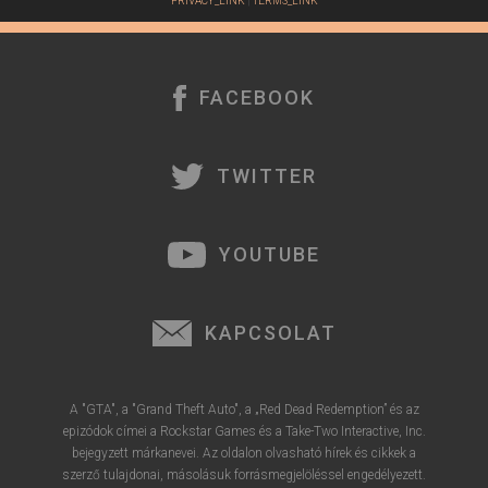
PRIVACY_LINK
|
TERMS_LINK
FACEBOOK
TWITTER
YOUTUBE
KAPCSOLAT
A "GTA", a "Grand Theft Auto", a „Red Dead Redemption” és az
epizódok címei a Rockstar Games és a Take-Two Interactive, Inc.
bejegyzett márkanevei. Az oldalon olvasható hírek és cikkek a
szerző tulajdonai, másolásuk forrásmegjelöléssel engedélyezett.