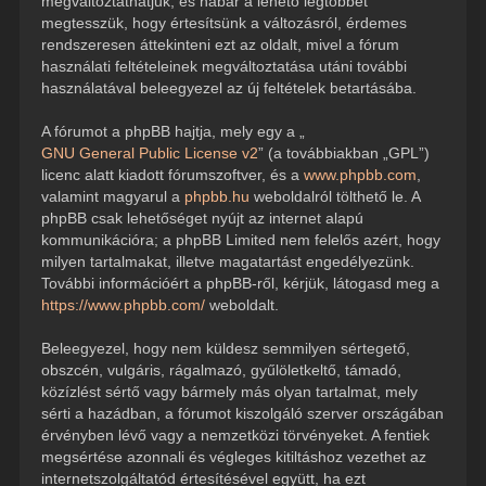
megváltoztathatjuk, és habár a lehető legtöbbet
megtesszük, hogy értesítsünk a változásról, érdemes
rendszeresen áttekinteni ezt az oldalt, mivel a fórum
használati feltételeinek megváltoztatása utáni további
használatával beleegyezel az új feltételek betartásába.
A fórumot a phpBB hajtja, mely egy a „
GNU General Public License v2
” (a továbbiakban „GPL”)
licenc alatt kiadott fórumszoftver, és a
www.phpbb.com
,
valamint magyarul a
phpbb.hu
weboldalról tölthető le. A
phpBB csak lehetőséget nyújt az internet alapú
kommunikációra; a phpBB Limited nem felelős azért, hogy
milyen tartalmakat, illetve magatartást engedélyezünk.
További információért a phpBB-ről, kérjük, látogasd meg a
https://www.phpbb.com/
weboldalt.
Beleegyezel, hogy nem küldesz semmilyen sértegető,
obszcén, vulgáris, rágalmazó, gyűlöletkeltő, támadó,
közízlést sértő vagy bármely más olyan tartalmat, mely
sérti a hazádban, a fórumot kiszolgáló szerver országában
érvényben lévő vagy a nemzetközi törvényeket. A fentiek
megsértése azonnali és végleges kitiltáshoz vezethet az
internetszolgáltatód értesítésével együtt, ha ezt