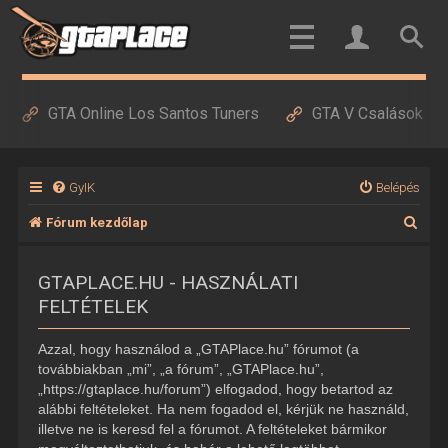
GTA Online Los Santos Tuners
GTA V Csalások
GyIK
Belépés
K
Fórum kezdőlap
e
GTAPLACE.HU - HASZNÁLATI
r
FELTÉTELEK
e
s
Azzal, hogy használod a „GTAPlace.hu” fórumot (a
é
továbbiakban „mi”, „a fórum”, „GTAPlace.hu”,
„https://gtaplace.hu/forum”) elfogadod, hogy betartod az
s
alábbi feltételeket. Ha nem fogadod el, kérjük ne használd,
illetve ne is keresd fel a fórumot. A feltételeket bármikor