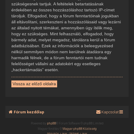
szükségesnek tartjuk. A feltételek betartatásának
érdekében az összes hozzászóláshoz tartozó IP-címet
tároljuk. Elfogadod, hogy a fórum fenntartóinak jogukban
áll eltávolítani, szerkeszteni a hozzászólásaid vagy lezárni
az általad nyitott témákat, amennyiben úgy ítélik meg,
hogy ez szükséges. Mint felhasználó, elfogadod, hogy
bármely adat, melyet megadsz, tárolásra kerül a fórum
adatbázisában. Ezek az információk a beleegyezésed
nélkül semmilyen módon nem kerülnek átadásra egy
harmadik félnek, de a fórum fenntartói nem tudnak
felelősséget vállalni az adatokért egy esetleges
„hackertámadás” esetén.
Vissza az előző oldalra
Fórum kezdőlap
Kapcsolat
Powered by
phpBB
® Forum Software © phpBB Limited
Magyar fordítás ©
Magyar phpBB Közösség