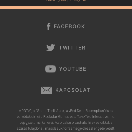
PRIVACY_LINK
|
TERMS_LINK
FACEBOOK
TWITTER
YOUTUBE
KAPCSOLAT
A "GTA", a "Grand Theft Auto", a „Red Dead Redemption” és az
epizódok címei a Rockstar Games és a Take-Two Interactive, Inc.
bejegyzett márkanevei. Az oldalon olvasható hírek és cikkek a
szerző tulajdonai, másolásuk forrásmegjelöléssel engedélyezett.