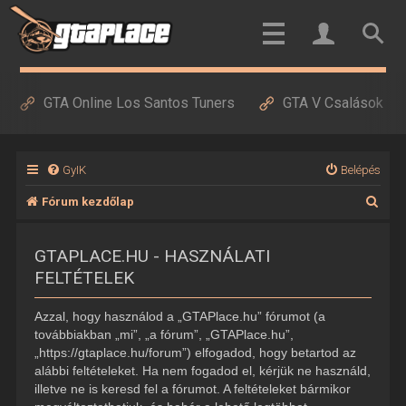
GTA Online Los Santos Tuners
GTA V Csalások
GyIK
Belépés
K
Fórum kezdőlap
e
GTAPLACE.HU - HASZNÁLATI
r
FELTÉTELEK
e
s
Azzal, hogy használod a „GTAPlace.hu” fórumot (a
é
továbbiakban „mi”, „a fórum”, „GTAPlace.hu”,
„https://gtaplace.hu/forum”) elfogadod, hogy betartod az
s
alábbi feltételeket. Ha nem fogadod el, kérjük ne használd,
illetve ne is keresd fel a fórumot. A feltételeket bármikor