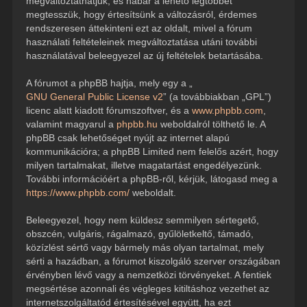
megváltoztathatjuk, és habár a lehető legtöbbet
megtesszük, hogy értesítsünk a változásról, érdemes
rendszeresen áttekinteni ezt az oldalt, mivel a fórum
használati feltételeinek megváltoztatása utáni további
használatával beleegyezel az új feltételek betartásába.
A fórumot a phpBB hajtja, mely egy a „
GNU General Public License v2
” (a továbbiakban „GPL”)
licenc alatt kiadott fórumszoftver, és a
www.phpbb.com
,
valamint magyarul a
phpbb.hu
weboldalról tölthető le. A
phpBB csak lehetőséget nyújt az internet alapú
kommunikációra; a phpBB Limited nem felelős azért, hogy
milyen tartalmakat, illetve magatartást engedélyezünk.
További információért a phpBB-ről, kérjük, látogasd meg a
https://www.phpbb.com/
weboldalt.
Beleegyezel, hogy nem küldesz semmilyen sértegető,
obszcén, vulgáris, rágalmazó, gyűlöletkeltő, támadó,
közízlést sértő vagy bármely más olyan tartalmat, mely
sérti a hazádban, a fórumot kiszolgáló szerver országában
érvényben lévő vagy a nemzetközi törvényeket. A fentiek
megsértése azonnali és végleges kitiltáshoz vezethet az
internetszolgáltatód értesítésével együtt, ha ezt