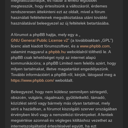
megváltoztathatjuk, és habár a lehető legtöbbet
megtesszük, hogy értesítsünk a változásról, érdemes
rendszeresen áttekinteni ezt az oldalt, mivel a fórum
használati feltételeinek megváltoztatása utáni további
használatával beleegyezel az új feltételek betartásába.
A fórumot a phpBB hajtja, mely egy a „
GNU General Public License v2
” (a továbbiakban „GPL”)
licenc alatt kiadott fórumszoftver, és a
www.phpbb.com
,
valamint magyarul a
phpbb.hu
weboldalról tölthető le. A
phpBB csak lehetőséget nyújt az internet alapú
kommunikációra; a phpBB Limited nem felelős azért, hogy
milyen tartalmakat, illetve magatartást engedélyezünk.
További információért a phpBB-ről, kérjük, látogasd meg a
https://www.phpbb.com/
weboldalt.
Beleegyezel, hogy nem küldesz semmilyen sértegető,
obszcén, vulgáris, rágalmazó, gyűlöletkeltő, támadó,
közízlést sértő vagy bármely más olyan tartalmat, mely
sérti a hazádban, a fórumot kiszolgáló szerver országában
érvényben lévő vagy a nemzetközi törvényeket. A fentiek
megsértése azonnali és végleges kitiltáshoz vezethet az
internetszolgáltatód értesítésével együtt, ha ezt