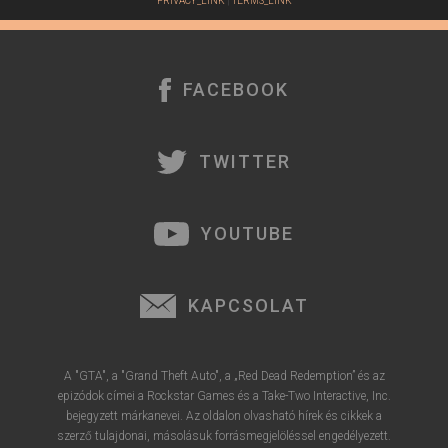
PRIVACY_LINK
|
TERMS_LINK
FACEBOOK
TWITTER
YOUTUBE
KAPCSOLAT
A "GTA", a "Grand Theft Auto", a „Red Dead Redemption” és az
epizódok címei a Rockstar Games és a Take-Two Interactive, Inc.
bejegyzett márkanevei. Az oldalon olvasható hírek és cikkek a
szerző tulajdonai, másolásuk forrásmegjelöléssel engedélyezett.