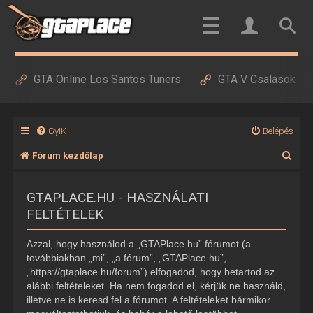
GTA Online Los Santos Tuners
GTA V Csalások
GyIK
Belépés
K
Fórum kezdőlap
e
GTAPLACE.HU - HASZNÁLATI
r
FELTÉTELEK
e
s
Azzal, hogy használod a „GTAPlace.hu” fórumot (a
é
továbbiakban „mi”, „a fórum”, „GTAPlace.hu”,
„https://gtaplace.hu/forum”) elfogadod, hogy betartod az
s
alábbi feltételeket. Ha nem fogadod el, kérjük ne használd,
illetve ne is keresd fel a fórumot. A feltételeket bármikor