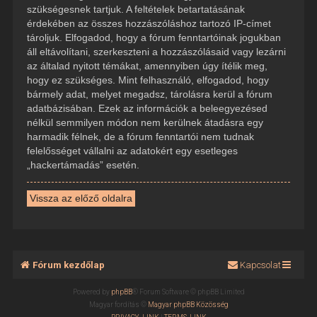
szükségesnek tartjuk. A feltételek betartatásának
érdekében az összes hozzászóláshoz tartozó IP-címet
tároljuk. Elfogadod, hogy a fórum fenntartóinak jogukban
áll eltávolítani, szerkeszteni a hozzászólásaid vagy lezárni
az általad nyitott témákat, amennyiben úgy ítélik meg,
hogy ez szükséges. Mint felhasználó, elfogadod, hogy
bármely adat, melyet megadsz, tárolásra kerül a fórum
adatbázisában. Ezek az információk a beleegyezésed
nélkül semmilyen módon nem kerülnek átadásra egy
harmadik félnek, de a fórum fenntartói nem tudnak
felelősséget vállalni az adatokért egy esetleges
„hackertámadás” esetén.
Vissza az előző oldalra
Fórum kezdőlap
Kapcsolat
Powered by
phpBB
® Forum Software © phpBB Limited
Magyar fordítás ©
Magyar phpBB Közösség