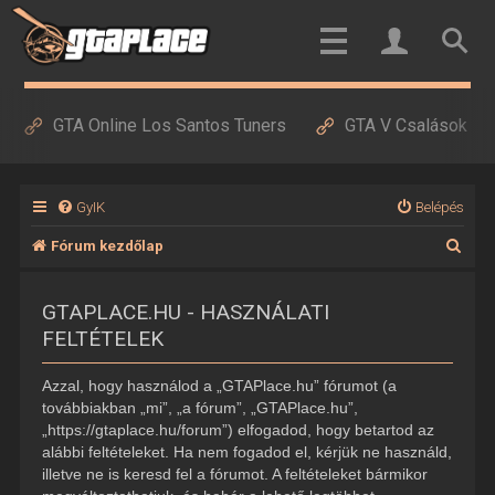
GTA Online Los Santos Tuners
GTA V Csalások
GyIK
Belépés
K
Fórum kezdőlap
e
GTAPLACE.HU - HASZNÁLATI
r
FELTÉTELEK
e
s
Azzal, hogy használod a „GTAPlace.hu” fórumot (a
é
továbbiakban „mi”, „a fórum”, „GTAPlace.hu”,
„https://gtaplace.hu/forum”) elfogadod, hogy betartod az
s
alábbi feltételeket. Ha nem fogadod el, kérjük ne használd,
illetve ne is keresd fel a fórumot. A feltételeket bármikor