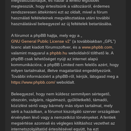
megváltoztathatjuk, és habár a lehető legtöbbet
megtesszük, hogy értesítsünk a változásról, érdemes
rendszeresen áttekinteni ezt az oldalt, mivel a fórum
használati feltételeinek megváltoztatása utáni további
használatával beleegyezel az új feltételek betartásába.
A fórumot a phpBB hajtja, mely egy a „
GNU General Public License v2
” (a továbbiakban „GPL”)
licenc alatt kiadott fórumszoftver, és a
www.phpbb.com
,
valamint magyarul a
phpbb.hu
weboldalról tölthető le. A
phpBB csak lehetőséget nyújt az internet alapú
kommunikációra; a phpBB Limited nem felelős azért, hogy
milyen tartalmakat, illetve magatartást engedélyezünk.
További információért a phpBB-ről, kérjük, látogasd meg a
https://www.phpbb.com/
weboldalt.
Beleegyezel, hogy nem küldesz semmilyen sértegető,
obszcén, vulgáris, rágalmazó, gyűlöletkeltő, támadó,
közízlést sértő vagy bármely más olyan tartalmat, mely
sérti a hazádban, a fórumot kiszolgáló szerver országában
érvényben lévő vagy a nemzetközi törvényeket. A fentiek
megsértése azonnali és végleges kitiltáshoz vezethet az
internetszolgáltatód értesítésével együtt, ha ezt