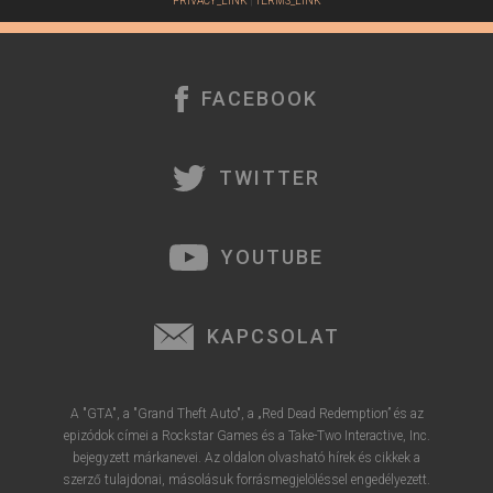
PRIVACY_LINK
|
TERMS_LINK
FACEBOOK
TWITTER
YOUTUBE
KAPCSOLAT
A "GTA", a "Grand Theft Auto", a „Red Dead Redemption” és az
epizódok címei a Rockstar Games és a Take-Two Interactive, Inc.
bejegyzett márkanevei. Az oldalon olvasható hírek és cikkek a
szerző tulajdonai, másolásuk forrásmegjelöléssel engedélyezett.