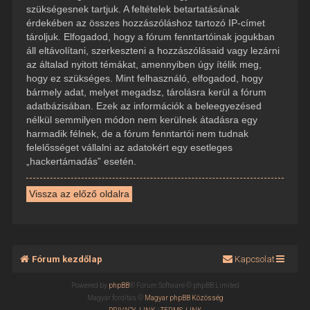
szükségesnek tartjuk. A feltételek betartatásának
érdekében az összes hozzászóláshoz tartozó IP-címet
tároljuk. Elfogadod, hogy a fórum fenntartóinak jogukban
áll eltávolítani, szerkeszteni a hozzászólásaid vagy lezárni
az általad nyitott témákat, amennyiben úgy ítélik meg,
hogy ez szükséges. Mint felhasználó, elfogadod, hogy
bármely adat, melyet megadsz, tárolásra kerül a fórum
adatbázisában. Ezek az információk a beleegyezésed
nélkül semmilyen módon nem kerülnek átadásra egy
harmadik félnek, de a fórum fenntartói nem tudnak
felelősséget vállalni az adatokért egy esetleges
„hackertámadás” esetén.
Vissza az előző oldalra
Fórum kezdőlap
Kapcsolat
Powered by
phpBB
® Forum Software © phpBB Limited
Magyar fordítás ©
Magyar phpBB Közösség