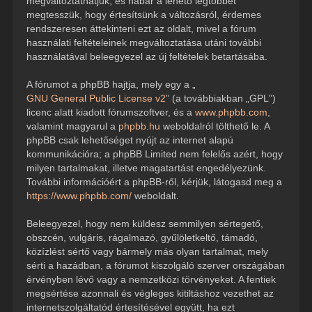
megváltoztathatjuk, és habár a lehető legtöbbet
megtesszük, hogy értesítsünk a változásról, érdemes
rendszeresen áttekinteni ezt az oldalt, mivel a fórum
használati feltételeinek megváltoztatása utáni további
használatával beleegyezel az új feltételek betartásába.
A fórumot a phpBB hajtja, mely egy a „
GNU General Public License v2
” (a továbbiakban „GPL”)
licenc alatt kiadott fórumszoftver, és a
www.phpbb.com
,
valamint magyarul a
phpbb.hu
weboldalról tölthető le. A
phpBB csak lehetőséget nyújt az internet alapú
kommunikációra; a phpBB Limited nem felelős azért, hogy
milyen tartalmakat, illetve magatartást engedélyezünk.
További információért a phpBB-ről, kérjük, látogasd meg a
https://www.phpbb.com/
weboldalt.
Beleegyezel, hogy nem küldesz semmilyen sértegető,
obszcén, vulgáris, rágalmazó, gyűlöletkeltő, támadó,
közízlést sértő vagy bármely más olyan tartalmat, mely
sérti a hazádban, a fórumot kiszolgáló szerver országában
érvényben lévő vagy a nemzetközi törvényeket. A fentiek
megsértése azonnali és végleges kitiltáshoz vezethet az
internetszolgáltatód értesítésével együtt, ha ezt