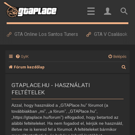
GTA Online Los Santos Tuners
GTA V Csalások
GyIK
Belépés
K
Fórum kezdőlap
e
GTAPLACE.HU - HASZNÁLATI
r
FELTÉTELEK
e
s
Azzal, hogy használod a „GTAPlace.hu” fórumot (a
é
továbbiakban „mi”, „a fórum”, „GTAPlace.hu”,
„https://gtaplace.hu/forum”) elfogadod, hogy betartod az
s
alábbi feltételeket. Ha nem fogadod el, kérjük ne használd,
illetve ne is keresd fel a fórumot. A feltételeket bármikor