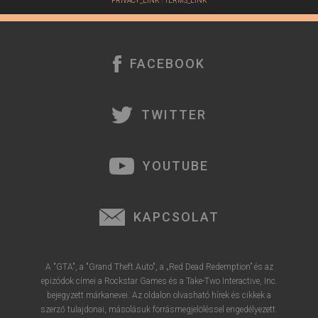
PRIVACY_LINK
|
TERMS_LINK
FACEBOOK
TWITTER
YOUTUBE
KAPCSOLAT
A "GTA", a "Grand Theft Auto", a „Red Dead Redemption” és az
epizódok címei a Rockstar Games és a Take-Two Interactive, Inc.
bejegyzett márkanevei. Az oldalon olvasható hírek és cikkek a
szerző tulajdonai, másolásuk forrásmegjelöléssel engedélyezett.