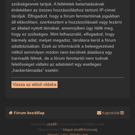
szükségesnek tartjuk. A feltételek betartatásának
érdekében az összes hozzászóláshoz tartozó IP-címet
tároljuk. Elfogadod, hogy a fórum fenntartóinak jogukban
áll eltávolítani, szerkeszteni a hozzászólásaid vagy lezárni
az általad nyitott témákat, amennyiben úgy ítélik meg,
hogy ez szükséges. Mint felhasználó, elfogadod, hogy
bármely adat, melyet megadsz, tárolásra kerül a fórum
adatbázisában. Ezek az információk a beleegyezésed
nélkül semmilyen módon nem kerülnek átadásra egy
harmadik félnek, de a fórum fenntartói nem tudnak
felelősséget vállalni az adatokért egy esetleges
„hackertámadás” esetén.
Vissza az előző oldalra
Fórum kezdőlap
Kapcsolat
Powered by
phpBB
® Forum Software © phpBB Limited
Magyar fordítás ©
Magyar phpBB Közösség