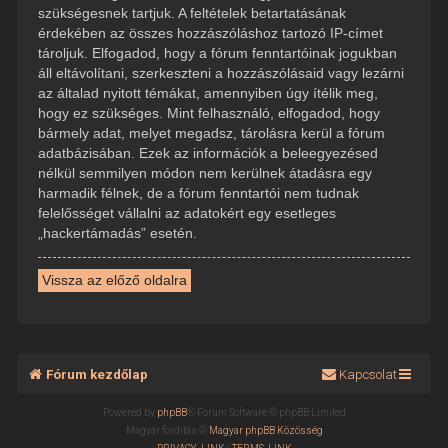
szükségesnek tartjuk. A feltételek betartatásának
érdekében az összes hozzászóláshoz tartozó IP-címet
tároljuk. Elfogadod, hogy a fórum fenntartóinak jogukban
áll eltávolítani, szerkeszteni a hozzászólásaid vagy lezárni
az általad nyitott témákat, amennyiben úgy ítélik meg,
hogy ez szükséges. Mint felhasználó, elfogadod, hogy
bármely adat, melyet megadsz, tárolásra kerül a fórum
adatbázisában. Ezek az információk a beleegyezésed
nélkül semmilyen módon nem kerülnek átadásra egy
harmadik félnek, de a fórum fenntartói nem tudnak
felelősséget vállalni az adatokért egy esetleges
„hackertámadás” esetén.
Vissza az előző oldalra
Fórum kezdőlap
Kapcsolat
Powered by
phpBB
® Forum Software © phpBB Limited
Magyar fordítás ©
Magyar phpBB Közösség