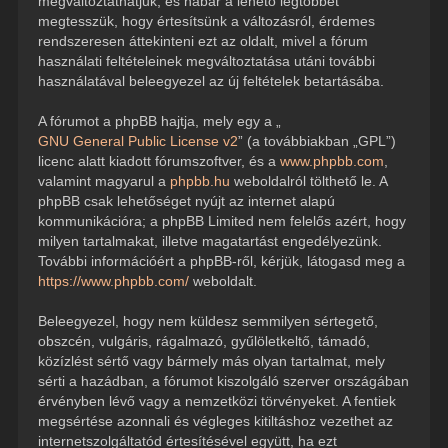
megváltoztathatjuk, és habár a lehető legtöbbet
megtesszük, hogy értesítsünk a változásról, érdemes
rendszeresen áttekinteni ezt az oldalt, mivel a fórum
használati feltételeinek megváltoztatása utáni további
használatával beleegyezel az új feltételek betartásába.
A fórumot a phpBB hajtja, mely egy a „
GNU General Public License v2
” (a továbbiakban „GPL”)
licenc alatt kiadott fórumszoftver, és a
www.phpbb.com
,
valamint magyarul a
phpbb.hu
weboldalról tölthető le. A
phpBB csak lehetőséget nyújt az internet alapú
kommunikációra; a phpBB Limited nem felelős azért, hogy
milyen tartalmakat, illetve magatartást engedélyezünk.
További információért a phpBB-ről, kérjük, látogasd meg a
https://www.phpbb.com/
weboldalt.
Beleegyezel, hogy nem küldesz semmilyen sértegető,
obszcén, vulgáris, rágalmazó, gyűlöletkeltő, támadó,
közízlést sértő vagy bármely más olyan tartalmat, mely
sérti a hazádban, a fórumot kiszolgáló szerver országában
érvényben lévő vagy a nemzetközi törvényeket. A fentiek
megsértése azonnali és végleges kitiltáshoz vezethet az
internetszolgáltatód értesítésével együtt, ha ezt