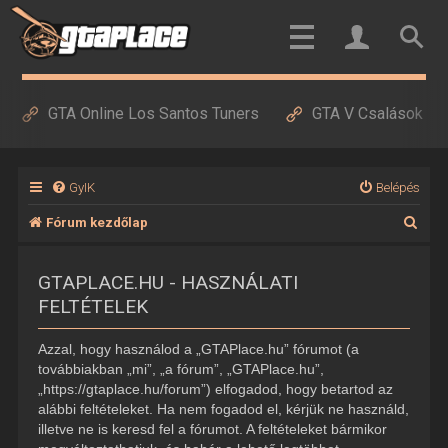
GTA Online Los Santos Tuners
GTA V Csalások
GyIK
Belépés
K
Fórum kezdőlap
e
GTAPLACE.HU - HASZNÁLATI
r
FELTÉTELEK
e
s
Azzal, hogy használod a „GTAPlace.hu” fórumot (a
é
továbbiakban „mi”, „a fórum”, „GTAPlace.hu”,
„https://gtaplace.hu/forum”) elfogadod, hogy betartod az
s
alábbi feltételeket. Ha nem fogadod el, kérjük ne használd,
illetve ne is keresd fel a fórumot. A feltételeket bármikor