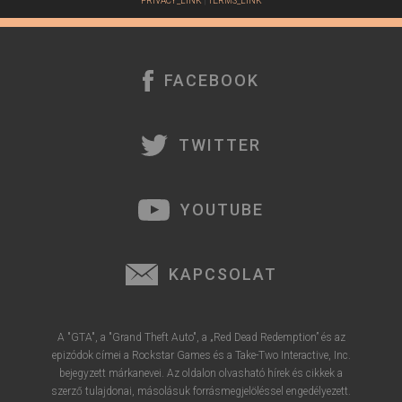
PRIVACY_LINK
|
TERMS_LINK
FACEBOOK
TWITTER
YOUTUBE
KAPCSOLAT
A "GTA", a "Grand Theft Auto", a „Red Dead Redemption” és az
epizódok címei a Rockstar Games és a Take-Two Interactive, Inc.
bejegyzett márkanevei. Az oldalon olvasható hírek és cikkek a
szerző tulajdonai, másolásuk forrásmegjelöléssel engedélyezett.