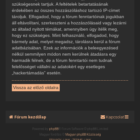
szükségesnek tartjuk. A feltételek betartatásának
érdekében az összes hozzászóláshoz tartozó IP-címet
tároljuk. Elfogadod, hogy a fórum fenntartóinak jogukban
áll eltávolítani, szerkeszteni a hozzászólásaid vagy lezárni
az általad nyitott témákat, amennyiben úgy ítélik meg,
hogy ez szükséges. Mint felhasználó, elfogadod, hogy
bármely adat, melyet megadsz, tárolásra kerül a fórum
adatbázisában. Ezek az információk a beleegyezésed
nélkül semmilyen módon nem kerülnek átadásra egy
harmadik félnek, de a fórum fenntartói nem tudnak
felelősséget vállalni az adatokért egy esetleges
„hackertámadás” esetén.
Vissza az előző oldalra
Fórum kezdőlap
Kapcsolat
Powered by
phpBB
® Forum Software © phpBB Limited
Magyar fordítás ©
Magyar phpBB Közösség