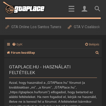
GTA Online Los Santos Tuners
GTA V Csalások
GyIK
Belépés
K
Fórum kezdőlap
e
GTAPLACE.HU - HASZNÁLATI
r
FELTÉTELEK
e
s
Azzal, hogy használod a „GTAPlace.hu” fórumot (a
é
továbbiakban „mi”, „a fórum”, „GTAPlace.hu”,
„https://gtaplace.hu/forum”) elfogadod, hogy betartod az
s
alábbi feltételeket. Ha nem fogadod el, kérjük ne használd,
illetve ne is keresd fel a fórumot. A feltételeket bármikor