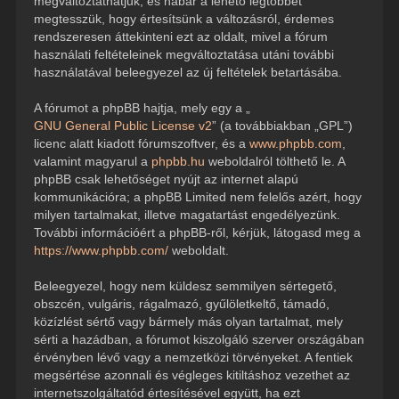
megváltoztathatjuk, és habár a lehető legtöbbet
megtesszük, hogy értesítsünk a változásról, érdemes
rendszeresen áttekinteni ezt az oldalt, mivel a fórum
használati feltételeinek megváltoztatása utáni további
használatával beleegyezel az új feltételek betartásába.
A fórumot a phpBB hajtja, mely egy a „
GNU General Public License v2
” (a továbbiakban „GPL”)
licenc alatt kiadott fórumszoftver, és a
www.phpbb.com
,
valamint magyarul a
phpbb.hu
weboldalról tölthető le. A
phpBB csak lehetőséget nyújt az internet alapú
kommunikációra; a phpBB Limited nem felelős azért, hogy
milyen tartalmakat, illetve magatartást engedélyezünk.
További információért a phpBB-ről, kérjük, látogasd meg a
https://www.phpbb.com/
weboldalt.
Beleegyezel, hogy nem küldesz semmilyen sértegető,
obszcén, vulgáris, rágalmazó, gyűlöletkeltő, támadó,
közízlést sértő vagy bármely más olyan tartalmat, mely
sérti a hazádban, a fórumot kiszolgáló szerver országában
érvényben lévő vagy a nemzetközi törvényeket. A fentiek
megsértése azonnali és végleges kitiltáshoz vezethet az
internetszolgáltatód értesítésével együtt, ha ezt