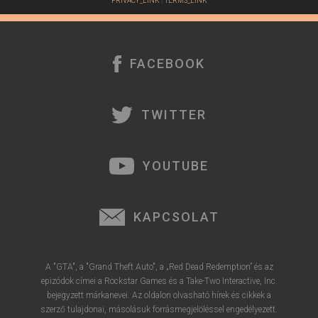
PRIVACY_LINK
|
TERMS_LINK
FACEBOOK
TWITTER
YOUTUBE
KAPCSOLAT
A "GTA", a "Grand Theft Auto", a „Red Dead Redemption” és az
epizódok címei a Rockstar Games és a Take-Two Interactive, Inc.
bejegyzett márkanevei. Az oldalon olvasható hírek és cikkek a
szerző tulajdonai, másolásuk forrásmegjelöléssel engedélyezett.