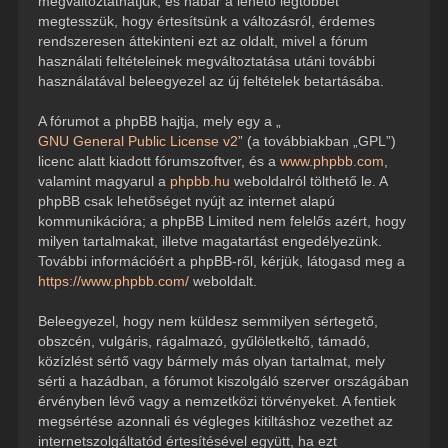
megváltoztathatjuk, és habár a lehető legtöbbet
megtesszük, hogy értesítsünk a változásról, érdemes
rendszeresen áttekinteni ezt az oldalt, mivel a fórum
használati feltételeinek megváltoztatása utáni további
használatával beleegyezel az új feltételek betartásába.
A fórumot a phpBB hajtja, mely egy a „
GNU General Public License v2
” (a továbbiakban „GPL”)
licenc alatt kiadott fórumszoftver, és a
www.phpbb.com
,
valamint magyarul a
phpbb.hu
weboldalról tölthető le. A
phpBB csak lehetőséget nyújt az internet alapú
kommunikációra; a phpBB Limited nem felelős azért, hogy
milyen tartalmakat, illetve magatartást engedélyezünk.
További információért a phpBB-ről, kérjük, látogasd meg a
https://www.phpbb.com/
weboldalt.
Beleegyezel, hogy nem küldesz semmilyen sértegető,
obszcén, vulgáris, rágalmazó, gyűlöletkeltő, támadó,
közízlést sértő vagy bármely más olyan tartalmat, mely
sérti a hazádban, a fórumot kiszolgáló szerver országában
érvényben lévő vagy a nemzetközi törvényeket. A fentiek
megsértése azonnali és végleges kitiltáshoz vezethet az
internetszolgáltatód értesítésével együtt, ha ezt