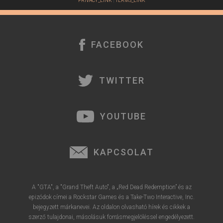
PRIVACY_LINK
|
TERMS_LINK
FACEBOOK
TWITTER
YOUTUBE
KAPCSOLAT
A "GTA", a "Grand Theft Auto", a „Red Dead Redemption” és az
epizódok címei a Rockstar Games és a Take-Two Interactive, Inc.
bejegyzett márkanevei. Az oldalon olvasható hírek és cikkek a
szerző tulajdonai, másolásuk forrásmegjelöléssel engedélyezett.