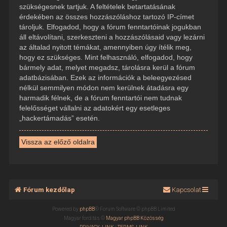
szükségesnek tartjuk. A feltételek betartatásának
érdekében az összes hozzászóláshoz tartozó IP-címet
tároljuk. Elfogadod, hogy a fórum fenntartóinak jogukban
áll eltávolítani, szerkeszteni a hozzászólásaid vagy lezárni
az általad nyitott témákat, amennyiben úgy ítélik meg,
hogy ez szükséges. Mint felhasználó, elfogadod, hogy
bármely adat, melyet megadsz, tárolásra kerül a fórum
adatbázisában. Ezek az információk a beleegyezésed
nélkül semmilyen módon nem kerülnek átadásra egy
harmadik félnek, de a fórum fenntartói nem tudnak
felelősséget vállalni az adatokért egy esetleges
„hackertámadás” esetén.
Vissza az előző oldalra
Fórum kezdőlap
Kapcsolat
Powered by
phpBB
® Forum Software © phpBB Limited
Magyar fordítás ©
Magyar phpBB Közösség