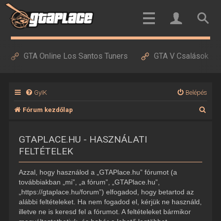
GTA Online Los Santos Tuners
GTA V Csalások
GyIK
Belépés
K
Fórum kezdőlap
e
GTAPLACE.HU - HASZNÁLATI
r
FELTÉTELEK
e
s
Azzal, hogy használod a „GTAPlace.hu” fórumot (a
é
továbbiakban „mi”, „a fórum”, „GTAPlace.hu”,
„https://gtaplace.hu/forum”) elfogadod, hogy betartod az
s
alábbi feltételeket. Ha nem fogadod el, kérjük ne használd,
illetve ne is keresd fel a fórumot. A feltételeket bármikor