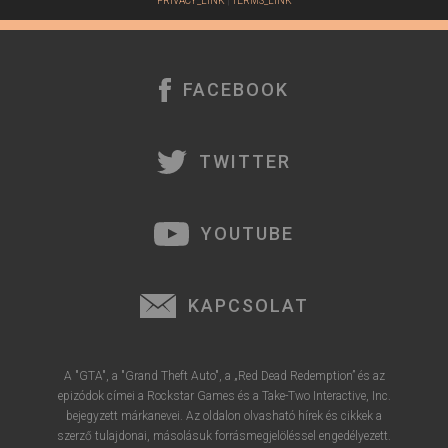
PRIVACY_LINK
|
TERMS_LINK
FACEBOOK
TWITTER
YOUTUBE
KAPCSOLAT
A "GTA", a "Grand Theft Auto", a „Red Dead Redemption” és az
epizódok címei a Rockstar Games és a Take-Two Interactive, Inc.
bejegyzett márkanevei. Az oldalon olvasható hírek és cikkek a
szerző tulajdonai, másolásuk forrásmegjelöléssel engedélyezett.