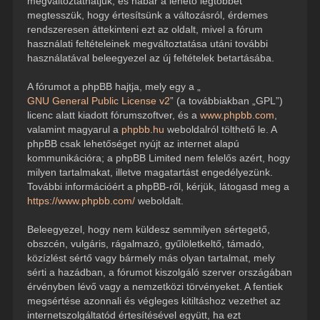
megváltoztathatjuk, és habár a lehető legtöbbet
megtesszük, hogy értesítsünk a változásról, érdemes
rendszeresen áttekinteni ezt az oldalt, mivel a fórum
használati feltételeinek megváltoztatása utáni további
használatával beleegyezel az új feltételek betartásába.
A fórumot a phpBB hajtja, mely egy a „
GNU General Public License v2
” (a továbbiakban „GPL”)
licenc alatt kiadott fórumszoftver, és a
www.phpbb.com
,
valamint magyarul a
phpbb.hu
weboldalról tölthető le. A
phpBB csak lehetőséget nyújt az internet alapú
kommunikációra; a phpBB Limited nem felelős azért, hogy
milyen tartalmakat, illetve magatartást engedélyezünk.
További információért a phpBB-ről, kérjük, látogasd meg a
https://www.phpbb.com/
weboldalt.
Beleegyezel, hogy nem küldesz semmilyen sértegető,
obszcén, vulgáris, rágalmazó, gyűlöletkeltő, támadó,
közízlést sértő vagy bármely más olyan tartalmat, mely
sérti a hazádban, a fórumot kiszolgáló szerver országában
érvényben lévő vagy a nemzetközi törvényeket. A fentiek
megsértése azonnali és végleges kitiltáshoz vezethet az
internetszolgáltatód értesítésével együtt, ha ezt