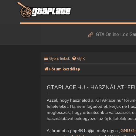
GTA Online Los Sa
Gyors linkek
GyIK
Fórum kezdőlap
GTAPLACE.HU - HASZNÁLATI FE
Azzal, hogy használod a „GTAPlace.hu” fórumot
feltételeket. Ha nem fogadod el, kérjük ne hasz
megtesszük, hogy értesítsünk a változásról, ér
használatával beleegyezel az új feltételek bet
A fórumot a phpBB hajtja, mely egy a „
GNU Gen