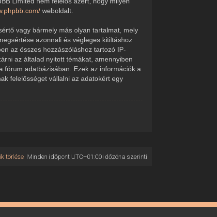
pBB Limited nem felelős azért, hogy milyen
ww.phpbb.com/
weboldalt.
sértő vagy bármely más olyan tartalmat, mely
megsértése azonnali és végleges kitiltáshoz
kében az összes hozzászóláshoz tartozó IP-
zárni az általad nyitott témákat, amennyiben
 a fórum adatbázisában. Ezek az információk a
 felelősséget vállalni az adatokért egy
k törlése
Minden időpont
UTC+01:00
időzóna szerinti