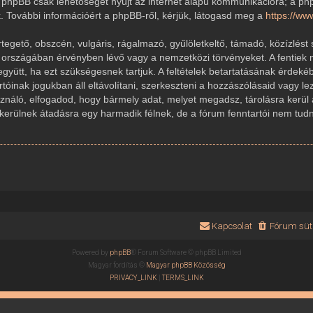
 A phpBB csak lehetőséget nyújt az internet alapú kommunikációra; a ph
k. További információért a phpBB-ről, kérjük, látogasd meg a
https://w
gető, obszcén, vulgáris, rágalmazó, gyűlöletkeltő, támadó, közízlést 
r országában érvényben lévő vagy a nemzetközi törvényeket. A fentiek 
 együtt, ha ezt szükségesnek tartjuk. A feltételek betartatásának érde
rtóinak jogukban áll eltávolítani, szerkeszteni a hozzászólásaid vagy le
sználó, elfogadod, hogy bármely adat, melyet megadsz, tárolásra kerül
ülnek átadásra egy harmadik félnek, de a fórum fenntartói nem tudnak
Kapcsolat
Fórum süti
Powered by
phpBB
® Forum Software © phpBB Limited
Magyar fordítás ©
Magyar phpBB Közösség
PRIVACY_LINK
|
TERMS_LINK