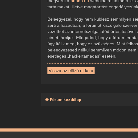
magyarul a
phpbb.hu
weboldalról tölthető le.
tartalmakat, illetve magatartást engedélyezün
Beleegyezel, hogy nem küldesz semmilyen sérte
sérti a hazádban, a fórumot kiszolgáló szerve
vezethet az internetszolgáltatód értesítésével
címet tároljuk. Elfogadod, hogy a fórum fennta
úgy ítélik meg, hogy ez szükséges. Mint felha
beleegyezésed nélkül semmilyen módon nem ker
esetleges „hackertámadás” esetén.
Vissza az előző oldalra
Fórum kezdőlap