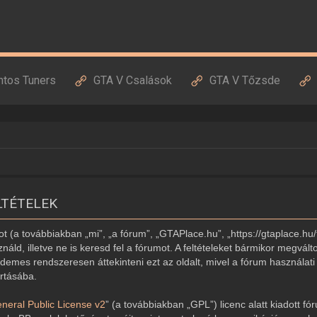
ntos Tuners
GTA V Csalások
GTA V Tőzsde
LTÉTELEK
 (a továbbiakban „mi”, „a fórum”, „GTAPlace.hu”, „https://gtaplace.hu/
náld, illetve ne is keresd fel a fórumot. A feltételeket bármikor megvált
demes rendszeresen áttekinteni ezt az oldalt, mivel a fórum használati 
artásába.
eral Public License v2
” (a továbbiakban „GPL”) licenc alatt kiadott fó