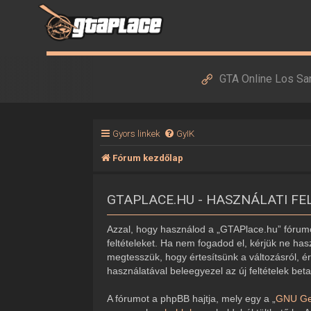
GTA Online Los Sa
Gyors linkek
GyIK
Fórum kezdőlap
GTAPLACE.HU - HASZNÁLATI FE
Azzal, hogy használod a „GTAPlace.hu” fórumot
feltételeket. Ha nem fogadod el, kérjük ne hasz
megtesszük, hogy értesítsünk a változásról, ér
használatával beleegyezel az új feltételek bet
A fórumot a phpBB hajtja, mely egy a „
GNU Gen