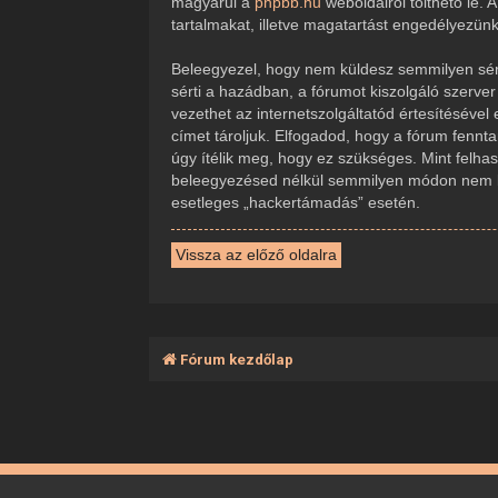
magyarul a
phpbb.hu
weboldalról tölthető le.
tartalmakat, illetve magatartást engedélyezün
Beleegyezel, hogy nem küldesz semmilyen sérte
sérti a hazádban, a fórumot kiszolgáló szerve
vezethet az internetszolgáltatód értesítésével
címet tároljuk. Elfogadod, hogy a fórum fennta
úgy ítélik meg, hogy ez szükséges. Mint felha
beleegyezésed nélkül semmilyen módon nem ker
esetleges „hackertámadás” esetén.
Vissza az előző oldalra
Fórum kezdőlap