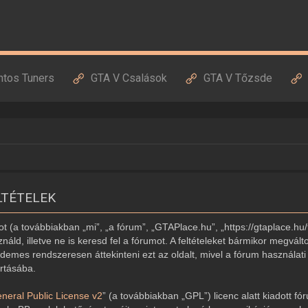
ntos Tuners
GTA V Csalások
GTA V Tőzsde
LTÉTELEK
 (a továbbiakban „mi”, „a fórum”, „GTAPlace.hu”, „https://gtaplace.hu/
náld, illetve ne is keresd fel a fórumot. A feltételeket bármikor megvált
demes rendszeresen áttekinteni ezt az oldalt, mivel a fórum használati 
artásába.
eral Public License v2
” (a továbbiakban „GPL”) licenc alatt kiadott fó