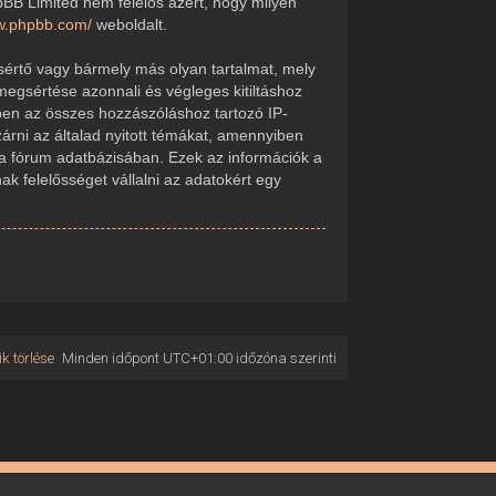
pBB Limited nem felelős azért, hogy milyen
ww.phpbb.com/
weboldalt.
sértő vagy bármely más olyan tartalmat, mely
megsértése azonnali és végleges kitiltáshoz
kében az összes hozzászóláshoz tartozó IP-
zárni az általad nyitott témákat, amennyiben
 a fórum adatbázisában. Ezek az információk a
 felelősséget vállalni az adatokért egy
k törlése
Minden időpont
UTC+01:00
időzóna szerinti