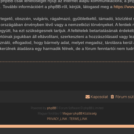
 A phpBB csak lehetőséget nyújt az internet alapú kommunikációra; a ph
k. További információért a phpBB-ről, kérjük, látogasd meg a
https://w
gető, obszcén, vulgáris, rágalmazó, gyűlöletkeltő, támadó, közízlést 
r országában érvényben lévő vagy a nemzetközi törvényeket. A fentiek 
 együtt, ha ezt szükségesnek tartjuk. A feltételek betartatásának érde
rtóinak jogukban áll eltávolítani, szerkeszteni a hozzászólásaid vagy le
sználó, elfogadod, hogy bármely adat, melyet megadsz, tárolásra kerül
ülnek átadásra egy harmadik félnek, de a fórum fenntartói nem tudnak
Kapcsolat
Fórum süti
Powered by
phpBB
® Forum Software © phpBB Limited
Magyar fordítás ©
Magyar phpBB Közösség
PRIVACY_LINK
|
TERMS_LINK